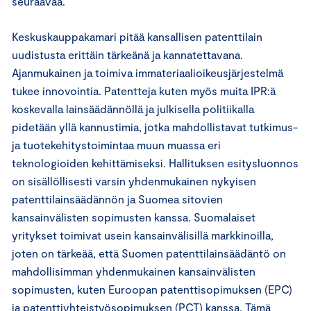
seuraavaa.
Keskuskauppakamari pitää kansallisen patenttilain
uudistusta erittäin tärkeänä ja kannatettavana.
Ajanmukainen ja toimiva immateriaalioikeusjärjestelmä
tukee innovointia. Patentteja kuten myös muita IPR:ä
koskevalla lainsäädännöllä ja julkisella politiikalla
pidetään yllä kannustimia, jotka mahdollistavat tutkimus-
ja tuotekehitystoimintaa muun muassa eri
teknologioiden kehittämiseksi. Hallituksen esitysluonnos
on sisällöllisesti varsin yhdenmukainen nykyisen
patenttilainsäädännön ja Suomea sitovien
kansainvälisten sopimusten kanssa. Suomalaiset
yritykset toimivat usein kansainvälisillä markkinoilla,
joten on tärkeää, että Suomen patenttilainsäädäntö on
mahdollisimman yhdenmukainen kansainvälisten
sopimusten, kuten Euroopan patenttisopimuksen (EPC)
ja patenttiyhteistyösopimuksen (PCT) kanssa. Tämä