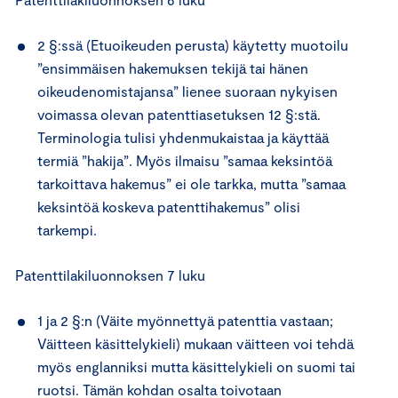
2 §:ssä (Etuoikeuden perusta) käytetty muotoilu
”ensimmäisen hakemuksen tekijä tai hänen
oikeudenomistajansa” lienee suoraan nykyisen
voimassa olevan patenttiasetuksen 12 §:stä.
Terminologia tulisi yhdenmukaistaa ja käyttää
termiä ”hakija”. Myös ilmaisu ”samaa keksintöä
tarkoittava hakemus” ei ole tarkka, mutta ”samaa
keksintöä koskeva patenttihakemus” olisi
tarkempi.
Patenttilakiluonnoksen 7 luku
1 ja 2 §:n (Väite myönnettyä patenttia vastaan;
Väitteen käsittelykieli) mukaan väitteen voi tehdä
myös englanniksi mutta käsittelykieli on suomi tai
ruotsi. Tämän kohdan osalta toivotaan