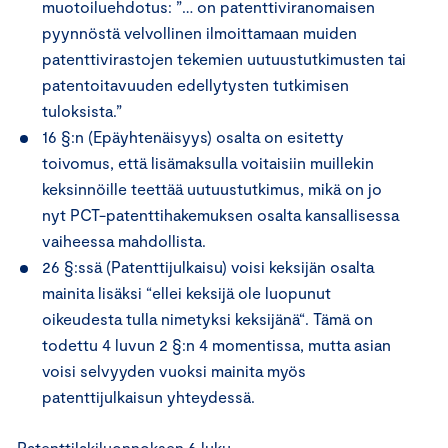
muotoiluehdotus: ”… on patenttiviranomaisen
pyynnöstä velvollinen ilmoittamaan muiden
patenttivirastojen tekemien uutuustutkimusten tai
patentoitavuuden edellytysten tutkimisen
tuloksista.”
16 §:n (Epäyhtenäisyys) osalta on esitetty
toivomus, että lisämaksulla voitaisiin muillekin
keksinnöille teettää uutuustutkimus, mikä on jo
nyt PCT-patenttihakemuksen osalta kansallisessa
vaiheessa mahdollista.
26 §:ssä (Patenttijulkaisu) voisi keksijän osalta
mainita lisäksi “ellei keksijä ole luopunut
oikeudesta tulla nimetyksi keksijänä“. Tämä on
todettu 4 luvun 2 §:n 4 momentissa, mutta asian
voisi selvyyden vuoksi mainita myös
patenttijulkaisun yhteydessä.
Patenttilakiluonnoksen 6 luku