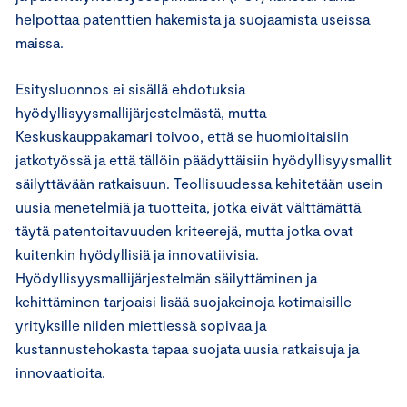
helpottaa patenttien hakemista ja suojaamista useissa
maissa.
Esitysluonnos ei sisällä ehdotuksia
hyödyllisyysmallijärjestelmästä, mutta
Keskuskauppakamari toivoo, että se huomioitaisiin
jatkotyössä ja että tällöin päädyttäisiin hyödyllisyysmallit
säilyttävään ratkaisuun. Teollisuudessa kehitetään usein
uusia menetelmiä ja tuotteita, jotka eivät välttämättä
täytä patentoitavuuden kriteerejä, mutta jotka ovat
kuitenkin hyödyllisiä ja innovatiivisia.
Hyödyllisyysmallijärjestelmän säilyttäminen ja
kehittäminen tarjoaisi lisää suojakeinoja kotimaisille
yrityksille niiden miettiessä sopivaa ja
kustannustehokasta tapaa suojata uusia ratkaisuja ja
innovaatioita.