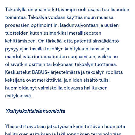
Tekoälyllä on yhä merkittävämpi rooli osana teollisuuden
toimintaa. Tekoälyä voidaan käyttää muun muassa
prosessien optimointiin, laadunvalvontaan ja uusien
tuotteiden kuten esimerkiksi metalliseosten
kehittämiseen. On tärkeää, että patenttilainsäädäntö
pysyy ajan tasalla tekoälyn kehityksen kanssa ja
mahdollistaa innovaatioiden suojaamisen, vaikka ne
olisivatkin osittain tai kokonaan tekoälyn tuottamia.
Keskustelut DABUS-järjestelmästä ja tekoälyn roolista
keksijänä ovat merkittäviä, ja niiden sisältö tulisi
huomioida nyt valmisteilla olevassa hallituksen
esityksessä.
Yksityiskohtaisia huomioita
Yleisesti toivotaan jatkotyössä kiinnitettävän huomiota
hallituksen esityksen ja lakiluonnoksen terminologian