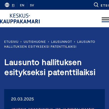
Skip
FI
EN
SV
ETSI
to
content
ETUSIVU
›
UUTISHUONE
›
LAUSUNNOT
›
LAUSUNTO
HALLITUKSEN ESITYKSEKSI PATENTTILAIKSI
Lausunto hallituksen
esitykseksi patenttilaiksi
20.03.2025