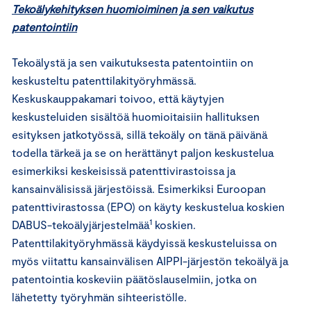
Tekoälykehityksen huomioiminen ja sen vaikutus
patentointiin
Tekoälystä ja sen vaikutuksesta patentointiin on
keskusteltu patenttilakityöryhmässä.
Keskuskauppakamari toivoo, että käytyjen
keskusteluiden sisältöä huomioitaisiin hallituksen
esityksen jatkotyössä, sillä tekoäly on tänä päivänä
todella tärkeä ja se on herättänyt paljon keskustelua
esimerkiksi keskeisissä patenttivirastoissa ja
kansainvälisissä järjestöissä. Esimerkiksi Euroopan
patenttivirastossa (EPO) on käyty keskustelua koskien
1
DABUS-tekoälyjärjestelmää
koskien.
Patenttilakityöryhmässä käydyissä keskusteluissa on
myös viitattu kansainvälisen AIPPI-järjestön tekoälyä ja
patentointia koskeviin päätöslauselmiin, jotka on
lähetetty työryhmän sihteeristölle.