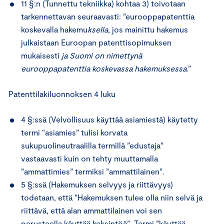
11 §:n (Tunnettu tekniikka) kohtaa 3) toivotaan
tarkennettavan seuraavasti: ”eurooppapatenttia
koskevalla hakemu
ksella
, jos mainittu hakemus
julkaistaan Euroopan patenttisopimuksen
mukaisesti
ja Suomi on nimettynä
eurooppapatenttia koskevassa hakemuksessa
.”
Patenttilakiluonnoksen 4 luku
4 §:ssä (Velvollisuus käyttää asiamiestä) käytetty
termi “asiamies” tulisi korvata
sukupuolineutraalilla termillä ”edustaja”
vastaavasti kuin on tehty muuttamalla
”ammattimies” termiksi ”ammattilainen”.
5 §:ssä (Hakemuksen selvyys ja riittävyys)
todetaan, että ”Hakemuksen tulee olla niin selvä ja
riittävä, että alan ammattilainen voi sen
perusteella käyttää keksintöä”. Termi ”käyttää