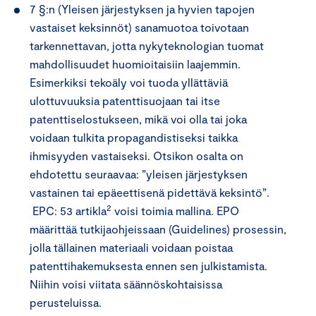
7 §:n (Yleisen järjestyksen ja hyvien tapojen
vastaiset keksinnöt) sanamuotoa toivotaan
tarkennettavan, jotta nykyteknologian tuomat
mahdollisuudet huomioitaisiin laajemmin.
Esimerkiksi tekoäly voi tuoda yllättäviä
ulottuvuuksia patenttisuojaan tai itse
patenttiselostukseen, mikä voi olla tai joka
voidaan tulkita propagandistiseksi taikka
ihmisyyden vastaiseksi. Otsikon osalta on
ehdotettu seuraavaa: ”yleisen järjestyksen
vastainen tai epäeettisenä pidettävä keksintö”.
2
EPC: 53 artikla
voisi toimia mallina. EPO
määrittää tutkijaohjeissaan (Guidelines) prosessin,
jolla tällainen materiaali voidaan poistaa
patenttihakemuksesta ennen sen julkistamista.
Niihin voisi viitata säännöskohtaisissa
perusteluissa.