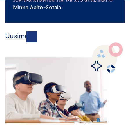
JOHTAVA ASIANTUNTIJA, IPR JA DIGITALISAATIO
Minna Aalto-Setälä
Uusimmat