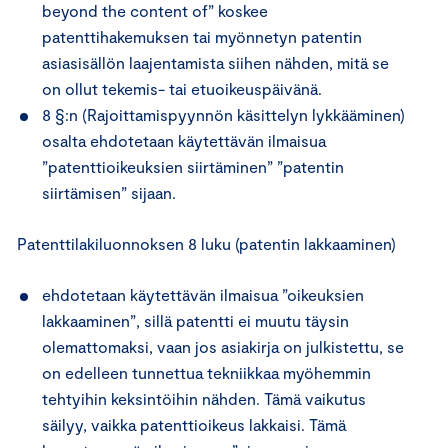
beyond the content of” koskee
patenttihakemuksen tai myönnetyn patentin
asiasisällön laajentamista siihen nähden, mitä se
on ollut tekemis- tai etuoikeuspäivänä.
8 §:n (Rajoittamispyynnön käsittelyn lykkääminen)
osalta ehdotetaan käytettävän ilmaisua
”patenttioikeuksien siirtäminen” ”patentin
siirtämisen” sijaan.
Patenttilakiluonnoksen 8 luku (patentin lakkaaminen)
ehdotetaan käytettävän ilmaisua ”oikeuksien
lakkaaminen”, sillä patentti ei muutu täysin
olemattomaksi, vaan jos asiakirja on julkistettu, se
on edelleen tunnettua tekniikkaa myöhemmin
tehtyihin keksintöihin nähden. Tämä vaikutus
säilyy, vaikka patenttioikeus lakkaisi. Tämä