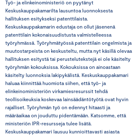
Työ- ja elinkeinoministeriö on pyytänyt
Keskuskauppakamarilta lausuntoa luonnoksesta
hallituksen esitykseksi patenttilaista.
Keskuskauppakamarin edustaja on ollut jäsenenä
patenttilain kokonaisuudistusta valmistelleessa
työryhmässä. Työryhmätyössä patenttilain ongelmista ja
muutostarpeista on keskusteltu, mutta nyt käsillä olevaa
hallituksen esitystä tai perustelutekstejä ei ole käsitelty
työryhmän kokouksissa. Kokouksissa on ainoastaan
käsitelty luonnoksia lakipykälistä. Keskuskauppakamari
haluaa kiinnittää huomiota siihen, että työ- ja
elinkeinoministeriön virkamiesresurssit tehdä
teollisoikeuksia koskevaa lainsäädäntötyötä ovat hyvin
rajalliset. Työryhmän työ on edennyt hitaasti ja
määräaikaa on jouduttu pidentämään. Katsomme, että
ministeriön IPR-resursseja tulee lisätä.
Keskuskauppakamari lausuu kunnioittavasti asiasta