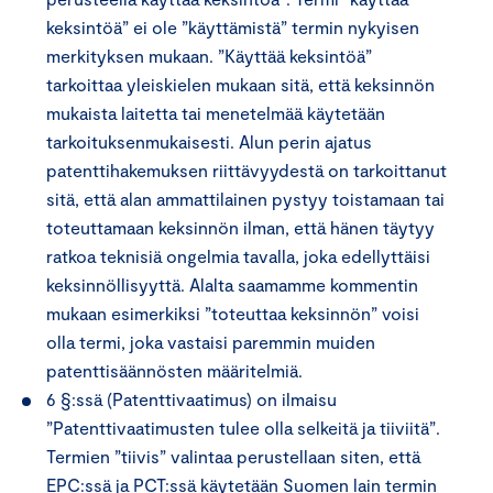
keksintöä” ei ole ”käyttämistä” termin nykyisen
merkityksen mukaan. ”Käyttää keksintöä”
tarkoittaa yleiskielen mukaan sitä, että keksinnön
mukaista laitetta tai menetelmää käytetään
tarkoituksenmukaisesti. Alun perin ajatus
patenttihakemuksen riittävyydestä on tarkoittanut
sitä, että alan ammattilainen pystyy toistamaan tai
toteuttamaan keksinnön ilman, että hänen täytyy
ratkoa teknisiä ongelmia tavalla, joka edellyttäisi
keksinnöllisyyttä. Alalta saamamme kommentin
mukaan esimerkiksi ”toteuttaa keksinnön” voisi
olla termi, joka vastaisi paremmin muiden
patenttisäännösten määritelmiä.
6 §:ssä (Patenttivaatimus) on ilmaisu
”Patenttivaatimusten tulee olla selkeitä ja tiiviitä”.
Termien ”tiivis” valintaa perustellaan siten, että
EPC:ssä ja PCT:ssä käytetään Suomen lain termin