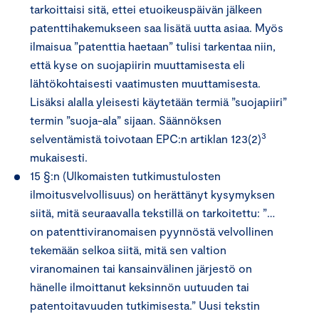
tarkoittaisi sitä, ettei etuoikeuspäivän jälkeen
patenttihakemukseen saa lisätä uutta asiaa. Myös
ilmaisua ”patenttia haetaan” tulisi tarkentaa niin,
että kyse on suojapiirin muuttamisesta eli
lähtökohtaisesti vaatimusten muuttamisesta.
Lisäksi alalla yleisesti käytetään termiä ”suojapiiri”
termin ”suoja-ala” sijaan. Säännöksen
3
selventämistä toivotaan EPC:n artiklan 123(2)
mukaisesti.
15 §:n (Ulkomaisten tutkimustulosten
ilmoitusvelvollisuus) on herättänyt kysymyksen
siitä, mitä seuraavalla tekstillä on tarkoitettu: ”…
on patenttiviranomaisen pyynnöstä velvollinen
tekemään selkoa siitä, mitä sen valtion
viranomainen tai kansainvälinen järjestö on
hänelle ilmoittanut keksinnön uutuuden tai
patentoitavuuden tutkimisesta.” Uusi tekstin