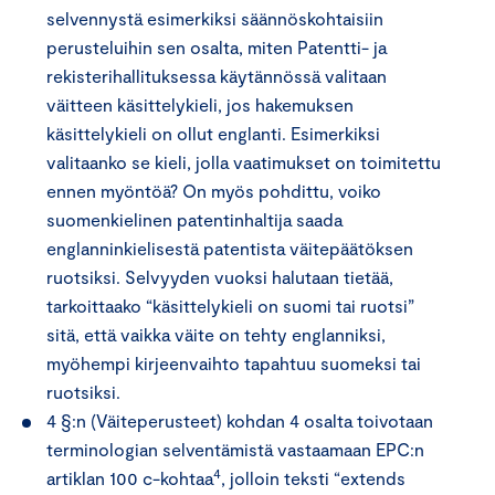
selvennystä esimerkiksi säännöskohtaisiin
perusteluihin sen osalta, miten Patentti- ja
rekisterihallituksessa käytännössä valitaan
väitteen käsittelykieli, jos hakemuksen
käsittelykieli on ollut englanti. Esimerkiksi
valitaanko se kieli, jolla vaatimukset on toimitettu
ennen myöntöä? On myös pohdittu, voiko
suomenkielinen patentinhaltija saada
englanninkielisestä patentista väitepäätöksen
ruotsiksi. Selvyyden vuoksi halutaan tietää,
tarkoittaako “käsittelykieli on suomi tai ruotsi”
sitä, että vaikka väite on tehty englanniksi,
myöhempi kirjeenvaihto tapahtuu suomeksi tai
ruotsiksi.
4 §:n (Väiteperusteet) kohdan 4 osalta toivotaan
terminologian selventämistä vastaamaan EPC:n
4
artiklan 100 c-kohtaa
, jolloin teksti “extends