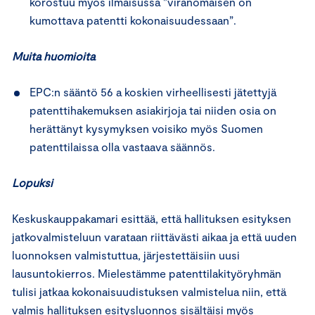
korostuu myös ilmaisussa ”viranomaisen on
kumottava patentti kokonaisuudessaan”.
Muita huomioita
EPC:n sääntö 56 a koskien virheellisesti jätettyjä
patenttihakemuksen asiakirjoja tai niiden osia on
herättänyt kysymyksen voisiko myös Suomen
patenttilaissa olla vastaava säännös.
Lopuksi
Keskuskauppakamari esittää, että hallituksen esityksen
jatkovalmisteluun varataan riittävästi aikaa ja että uuden
luonnoksen valmistuttua, järjestettäisiin uusi
lausuntokierros. Mielestämme patenttilakityöryhmän
tulisi jatkaa kokonaisuudistuksen valmistelua niin, että
valmis hallituksen esitysluonnos sisältäisi myös