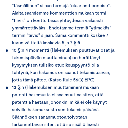
”täsmällinen” sijaan termejä ”clear and concise”.
Alalta saamiemme kommenttien mukaan termi
“tiivis” on koettu tässä yhteydessä vaikeasti
ymmärrettäväksi. Ehdotamme termiä ”ytimekäs”
termin ”tiivis” sijaan. Sama kommentti koskee 7
luvun väitteitä koskevia 5 ja 7 §:ä.
10 §:n 4 momentti (Hakemuksen puuttuvat osat ja
tekemispäivän muuttaminen) on herättänyt
kysymyksen tulisiko etuoikeuspyyntö olla
tehtynä, kun hakemus on saanut tekemispäivän,
jotta tämä pätee. (Katso Rule 56(3) EPC)
13 §:n (Hakemuksen muuttaminen) mukaan
patenttihakemusta ei saa muuttaa siten, että
patenttia haetaan johonkin, mikä ei ole käynyt
selville hakemuksesta sen tekemispäivänä.
Säännöksen sananmuotoa toivotaan
tarkennettavan siten, että se sisällöllisesti