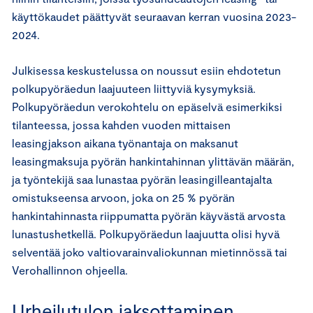
käyttökaudet päättyvät seuraavan kerran vuosina 2023-
2024.
Julkisessa keskustelussa on noussut esiin ehdotetun
polkupyöräedun laajuuteen liittyviä kysymyksiä.
Polkupyöräedun verokohtelu on epäselvä esimerkiksi
tilanteessa, jossa kahden vuoden mittaisen
leasingjakson aikana työnantaja on maksanut
leasingmaksuja pyörän hankintahinnan ylittävän määrän,
ja työntekijä saa lunastaa pyörän leasingilleantajalta
omistukseensa arvoon, joka on 25 % pyörän
hankintahinnasta riippumatta pyörän käyvästä arvosta
lunastushetkellä. Polkupyöräedun laajuutta olisi hyvä
selventää joko valtiovarainvaliokunnan mietinnössä tai
Verohallinnon ohjeella.
Urheilutulon jaksottaminen