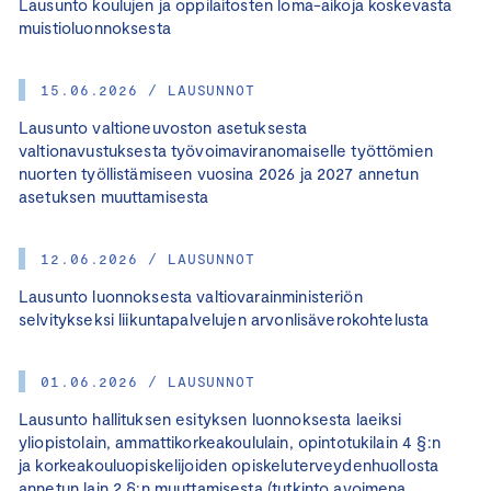
Lausunto koulujen ja oppilaitosten loma-aikoja koskevasta
muistioluonnoksesta
15.06.2026 / LAUSUNNOT
Lausunto valtioneuvoston asetuksesta
valtionavustuksesta työvoimaviranomaiselle työttömien
nuorten työllistämiseen vuosina 2026 ja 2027 annetun
asetuksen muuttamisesta
12.06.2026 / LAUSUNNOT
Lausunto luonnoksesta valtiovarainministeriön
selvitykseksi liikuntapalvelujen arvonlisäverokohtelusta
01.06.2026 / LAUSUNNOT
Lausunto hallituksen esityksen luonnoksesta laeiksi
yliopistolain, ammattikorkeakoululain, opintotukilain 4 §:n
ja korkeakouluopiskelijoiden opiskeluterveydenhuollosta
annetun lain 2 §:n muuttamisesta (tutkinto avoimena