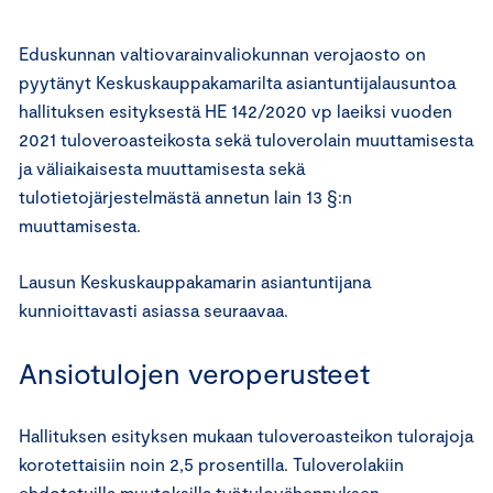
Eduskunnan valtiovarainvaliokunnan verojaosto on
pyytänyt Keskuskauppakamarilta asiantuntijalausuntoa
hallituksen esityksestä HE 142/2020 vp laeiksi vuoden
2021 tuloveroasteikosta sekä tuloverolain muuttamisesta
ja väliaikaisesta muuttamisesta sekä
tulotietojärjestelmästä annetun lain 13 §:n
muuttamisesta.
Lausun Keskuskauppakamarin asiantuntijana
kunnioittavasti asiassa seuraavaa.
Ansiotulojen veroperusteet
Hallituksen esityksen mukaan tuloveroasteikon tulorajoja
korotettaisiin noin 2,5 prosentilla. Tuloverolakiin
ehdotetuilla muutoksilla työtulovähennyksen