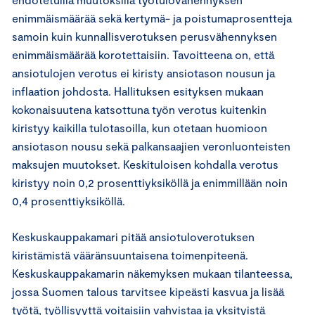
enimmäismäärää sekä kertymä- ja poistumaprosentteja
samoin kuin kunnallisverotuksen perusvähennyksen
enimmäismäärää korotettaisiin. Tavoitteena on, että
ansiotulojen verotus ei kiristy ansiotason nousun ja
inflaation johdosta. Hallituksen esityksen mukaan
kokonaisuutena katsottuna työn verotus kuitenkin
kiristyy kaikilla tulotasoilla, kun otetaan huomioon
ansiotason nousu sekä palkansaajien veronluonteisten
maksujen muutokset. Keskituloisen kohdalla verotus
kiristyy noin 0,2 prosenttiyksiköllä ja enimmillään noin
0,4 prosenttiyksiköllä.
Keskuskauppakamari pitää ansiotuloverotuksen
kiristämistä vääränsuuntaisena toimenpiteenä.
Keskuskauppakamarin näkemyksen mukaan tilanteessa,
jossa Suomen talous tarvitsee kipeästi kasvua ja lisää
työtä, työllisyyttä voitaisiin vahvistaa ja yksityistä