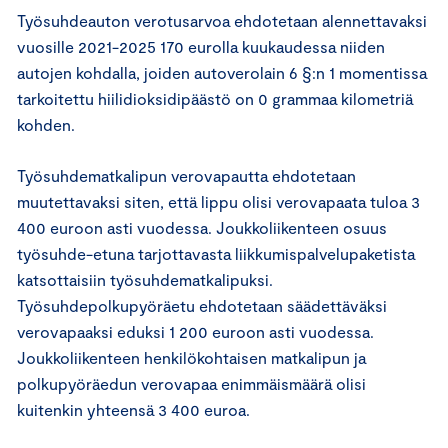
Työsuhdeauton verotusarvoa ehdotetaan alennettavaksi
vuosille 2021-2025 170 eurolla kuukaudessa niiden
autojen kohdalla, joiden autoverolain 6 §:n 1 momentissa
tarkoitettu hiilidioksidipäästö on 0 grammaa kilometriä
kohden.
Työsuhdematkalipun verovapautta ehdotetaan
muutettavaksi siten, että lippu olisi verovapaata tuloa 3
400 euroon asti vuodessa. Joukkoliikenteen osuus
työsuhde-etuna tarjottavasta liikkumispalvelupaketista
katsottaisiin työsuhdematkalipuksi.
Työsuhdepolkupyöräetu ehdotetaan säädettäväksi
verovapaaksi eduksi 1 200 euroon asti vuodessa.
Joukkoliikenteen henkilökohtaisen matkalipun ja
polkupyöräedun verovapaa enimmäismäärä olisi
kuitenkin yhteensä 3 400 euroa.