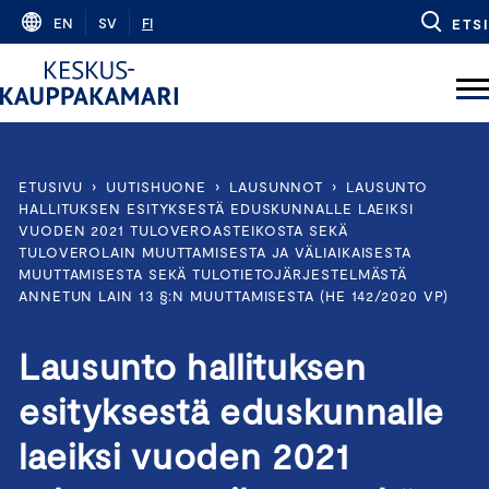
Skip
EN
SV
FI
ETSI
to
content
ETUSIVU
›
UUTISHUONE
›
LAUSUNNOT
›
LAUSUNTO
HALLITUKSEN ESITYKSESTÄ EDUSKUNNALLE LAEIKSI
VUODEN 2021 TULOVEROASTEIKOSTA SEKÄ
TULOVEROLAIN MUUTTAMISESTA JA VÄLIAIKAISESTA
MUUTTAMISESTA SEKÄ TULOTIETOJÄRJESTELMÄSTÄ
ANNETUN LAIN 13 §:N MUUTTAMISESTA (HE 142/2020 VP)
Lausunto hallituksen
esityksestä eduskunnalle
laeiksi vuoden 2021