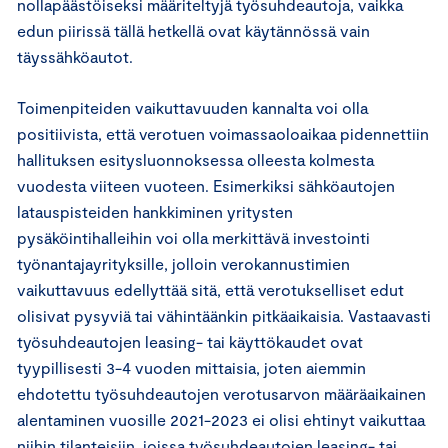
nollapäästöiseksi määriteltyjä työsuhdeautoja, vaikka
edun piirissä tällä hetkellä ovat käytännössä vain
täyssähköautot.
Toimenpiteiden vaikuttavuuden kannalta voi olla
positiivista, että verotuen voimassaoloaikaa pidennettiin
hallituksen esitysluonnoksessa olleesta kolmesta
vuodesta viiteen vuoteen. Esimerkiksi sähköautojen
latauspisteiden hankkiminen yritysten
pysäköintihalleihin voi olla merkittävä investointi
työnantajayrityksille, jolloin verokannustimien
vaikuttavuus edellyttää sitä, että verotukselliset edut
olisivat pysyviä tai vähintäänkin pitkäaikaisia. Vastaavasti
työsuhdeautojen leasing- tai käyttökaudet ovat
tyypillisesti 3-4 vuoden mittaisia, joten aiemmin
ehdotettu työsuhdeautojen verotusarvon määräaikainen
alentaminen vuosille 2021-2023 ei olisi ehtinyt vaikuttaa
niihin tilanteisiin, joissa työsuhdeautojen leasing- tai