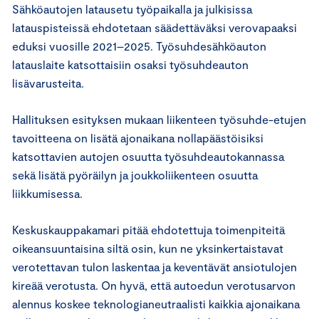
Sähköautojen latausetu työpaikalla ja julkisissa
latauspisteissä ehdotetaan säädettäväksi verovapaaksi
eduksi vuosille 2021–2025. Työsuhdesähköauton
latauslaite katsottaisiin osaksi työsuhdeauton
lisävarusteita.
Hallituksen esityksen mukaan liikenteen työsuhde-etujen
tavoitteena on lisätä ajonaikana nollapäästöisiksi
katsottavien autojen osuutta työsuhdeautokannassa
sekä lisätä pyöräilyn ja joukkoliikenteen osuutta
liikkumisessa.
Keskuskauppakamari pitää ehdotettuja toimenpiteitä
oikeansuuntaisina siltä osin, kun ne yksinkertaistavat
verotettavan tulon laskentaa ja keventävät ansiotulojen
kireää verotusta. On hyvä, että autoedun verotusarvon
alennus koskee teknologianeutraalisti kaikkia ajonaikana