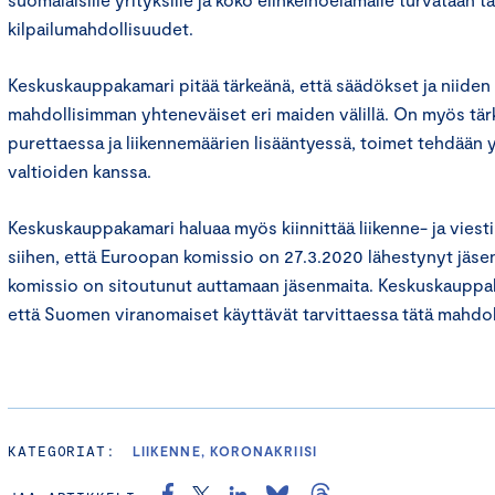
kilpailumahdollisuudet.
Keskuskauppakamari pitää tärkeänä, että säädökset ja niiden 
mahdollisimman yhteneväiset eri maiden välillä. On myös tärk
purettaessa ja liikennemäärien lisääntyessä, toimet tehdään
valtioiden kanssa.
Keskuskauppakamari haluaa myös kiinnittää liikenne- ja vies
siihen, että Euroopan komissio on 27.3.2020 lähestynyt jäsen
komissio on sitoutunut auttamaan jäsenmaita. Keskuskauppak
että Suomen viranomaiset käyttävät tarvittaessa tätä mahdol
KATEGORIAT:
LIIKENNE, KORONAKRIISI