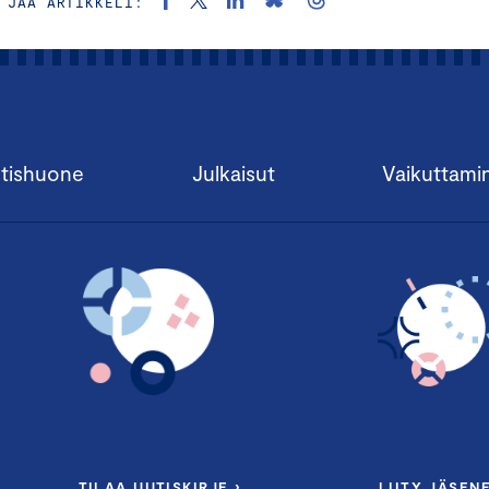
JAA ARTIKKELI:
tishuone
Julkaisut
Vaikuttami
TILAA UUTISKIRJE ›
LIITY JÄSENE