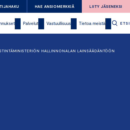
TIJAHAKU
HAE ANSIOMERKKIÄ
LIITY JÄSENEKSI
nnukset
Palvelut
Vastuullisuus
Tietoa meistä
ETSI
IESTINTÄMINISTERIÖN HALLINNONALAN LAINSÄÄDÄNTÖÖN