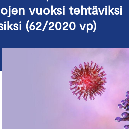
ojen vuoksi tehtäviksi
siksi (62/2020 vp)