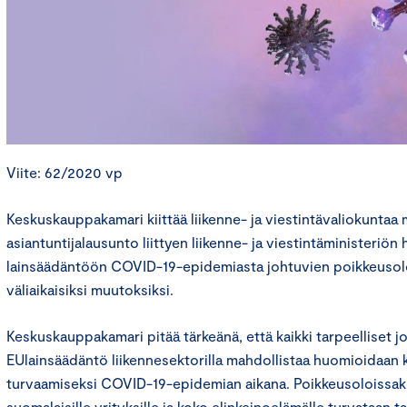
Viite: 62/2020 vp
Keskuskauppakamari kiittää liikenne- ja viestintävaliokuntaa
asiantuntijalausunto liittyen liikenne- ja viestintäministeriön 
lainsäädäntöön COVID-19-epidemiasta johtuvien poikkeusolo
väliaikaisiksi muutoksiksi.
Keskuskauppakamari pitää tärkeänä, että kaikki tarpeelliset jo
EUlainsäädäntö liikennesektorilla mahdollistaa huomioidaan 
turvaamiseksi COVID-19-epidemian aikana. Poikkeusoloissaki
suomalaisille yrityksille ja koko elinkeinoelämälle turvataan t