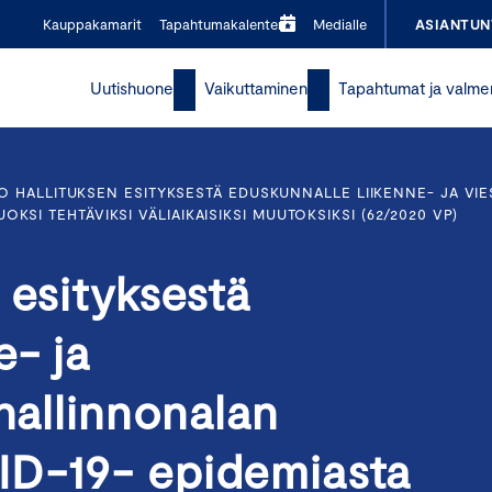
Kauppakamarit
Tapahtumakalenteri
Medialle
ASIANTUN
Uutishuone
Vaikuttaminen
Tapahtumat ja valme
O HALLITUKSEN ESITYKSESTÄ EDUSKUNNALLE LIIKENNE- JA V
SI TEHTÄVIKSI VÄLIAIKAISIKSI MUUTOKSIKSI (62/2020 VP)
 esityksestä
e- ja
 hallinnonalan
ID-19- epidemiasta