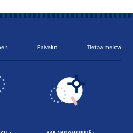
nen
Palvelut
Tietoa meistä
KSI ›
HAE ANSIOMERKKIÄ ›