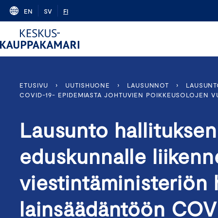
Skip
EN
SV
FI
to
content
ETUSIVU
›
UUTISHUONE
›
LAUSUNNOT
›
LAUSUNT
COVID-19- EPIDEMIASTA JOHTUVIEN POIKKEUSOLOJEN VUOK
Lausunto hallituksen
eduskunnalle liikenn
viestintäministeriön
lainsäädäntöön COV