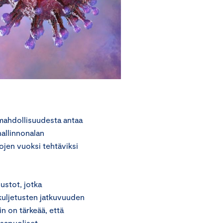
 mahdollisuudesta antaa
hallinnonalan
jen vuoksi tehtäviksi
ustot, jotka
kuljetusten jatkuvuuden
n on tärkeää, että
asapuoliset