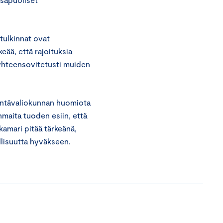
tulkinnat ovat
eää, että rajoituksia
 yhteensovitetusti muiden
tintävaliokunnan huomiota
maita tuoden esiin, että
amari pitää tärkeänä,
lisuutta hyväkseen.