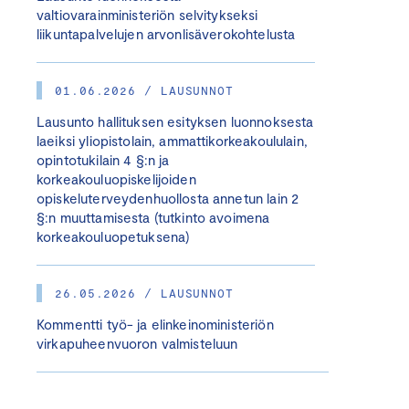
valtiovarainministeriön selvitykseksi
liikuntapalvelujen arvonlisäverokohtelusta
01.06.2026 / LAUSUNNOT
Lausunto hallituksen esityksen luonnoksesta
laeiksi yliopistolain, ammattikorkeakoululain,
opintotukilain 4 §:n ja
korkeakouluopiskelijoiden
opiskeluterveydenhuollosta annetun lain 2
§:n muuttamisesta (tutkinto avoimena
korkeakouluopetuksena)
26.05.2026 / LAUSUNNOT
Kommentti työ- ja elinkeinoministeriön
virkapuheenvuoron valmisteluun