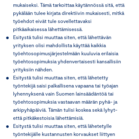
mukaiseksi. Tämä tarkoittaa käytännössä sitä, että
pykälään tulee kirjata direktiivin mukaisesti, mitkä
työehdot eivät tule sovellettavaksi
pitkäaikaisessa lähettämisessä.
Esitystä tulisi muuttaa siten, että lähettävän
yrityksen olisi mahdollista käyttää kaikkia
työehtosopimusjärjestelmään kuuluvia erilaisia
työehtosopimuksia yhdenvertaisesti kansallisiin
yrityksiin nähden.
Esitystä tulisi muuttaa siten, että lähetetty
työntekijä saisi palkallisena vapaana tai työajan
lyhennyksenä vain Suomen lainsäädäntöä tai
työehtosopimuksia vastaavan määrän pyhä- ja
arkipyhäpäiviä. Tämän tulisi koskea sekä lyhyt-
että pitkäkestoisia lähettämisiä.
Esitystä tulisi muuttaa siten, että lähetetylle
työntekijälle kustannusten korvaukset liittyen