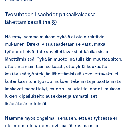
Työsuhteen lisäehdot pitkäaikaisessa
lähettämisessä (4a §)
Näkemyksemme mukaan pykälä ei ole direktiivin
mukainen. Direktiivissä säädetään selvästi, mitkä
työehdot eivät tule sovellettavaksi pitkäaikaisissa
lähettämisissä. Pykälän muotoilua tulisikin muuttaa siten,
että siinä mainitaan selkeästi, että yli 12 kuukautta
kestävissä työntekijän lähettämisissä sovellettavaksi ei
kuitenkaan tule työsopimuksen tekemistä ja päättämistä
koskevat menettelyt, muodollisuudet tai ehdot, mukaan
lukien kilpailukieltolausekkeet ja ammatilliset
lisäeläkejärjestelmät.
Näemme myös ongelmallisena sen, että esityksessä ei
ole huomioitu yhteensovittaa lähetysmaan ja