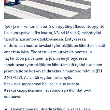
Työ- ja elinkeinoministeriö on pyytänyt (lausuntopyyntö
Lausuntopalvelu.fi:n kautta, VN 6446/2019) määrätyiltä
tahoilta lausuntoa otsikkoasiassa. Esityksessä
ehdotetaan muutettavaksi työntekijöiden lähettämisestä
annettua lakia. Ehdotetuilla muutoksilla pantaisiin
täytäntöön palvelujen tarjoamisen yhteydessä
tapahtuvaa työntekijöiden lähettämistä työhön toiseen
jäsenvaltioon koskevan direktiivin muutosdirektiivi (EU
2018/957). Asian tärkeyden takia myös
Keskuskauppakamari haluaa lausua asiasta.
Keskuskauppakamarin lausunnon pääkohdat ovat
seuraavat:
Kannatamme muutosdirektiivin ja kansallisen