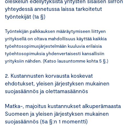
oleskelun edellytyksistä yritysten sisäisen siirron
yhteydessä annetussa laissa tarkoitetut
työntekijät (1a §)
Työntekijän palkkauksen määräytymiseen liittyen
yrityksellä on oltava mahdollisuus käyttää kaikkia
työehtosopimusjärjestelmään kuuluvia erilaisia
työehtosopimuksia yhdenvertaisesti kansallisiin
yrityksiin nähden. (Katso lausuntomme kohta 5 §.)
2. Kustannusten korvausta koskevat
ehdotukset, yleisen järjestyksen mukainen
suojasäännös ja olettamasäännös
Matka-, majoitus kustannukset alkuperämaasta
Suomeen ja yleisen järjestyksen mukainen
suojasäännös (5a §:n 1 momentti)