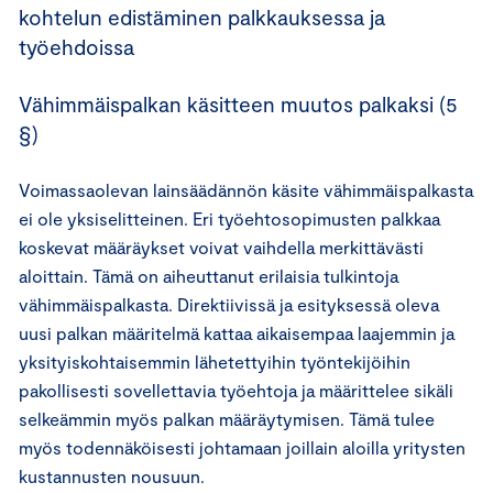
kohtelun edistäminen palkkauksessa ja
työehdoissa
Vähimmäispalkan käsitteen muutos palkaksi (5
§)
Voimassaolevan lainsäädännön käsite vähimmäispalkasta
ei ole yksiselitteinen. Eri työehtosopimusten palkkaa
koskevat määräykset voivat vaihdella merkittävästi
aloittain. Tämä on aiheuttanut erilaisia tulkintoja
vähimmäispalkasta. Direktiivissä ja esityksessä oleva
uusi palkan määritelmä kattaa aikaisempaa laajemmin ja
yksityiskohtaisemmin lähetettyihin työntekijöihin
pakollisesti sovellettavia työehtoja ja määrittelee sikäli
selkeämmin myös palkan määräytymisen. Tämä tulee
myös todennäköisesti johtamaan joillain aloilla yritysten
kustannusten nousuun.