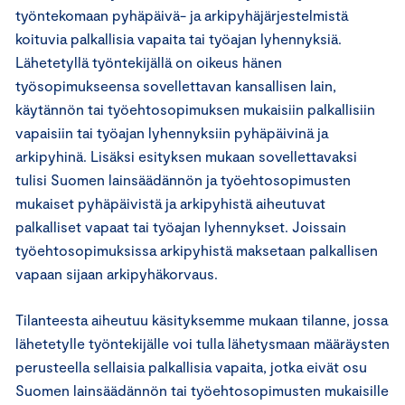
työntekomaan pyhäpäivä- ja arkipyhäjärjestelmistä
koituvia palkallisia vapaita tai työajan lyhennyksiä.
Lähetetyllä työntekijällä on oikeus hänen
työsopimukseensa sovellettavan kansallisen lain,
käytännön tai työehtosopimuksen mukaisiin palkallisiin
vapaisiin tai työajan lyhennyksiin pyhäpäivinä ja
arkipyhinä. Lisäksi esityksen mukaan sovellettavaksi
tulisi Suomen lainsäädännön ja työehtosopimusten
mukaiset pyhäpäivistä ja arkipyhistä aiheutuvat
palkalliset vapaat tai työajan lyhennykset. Joissain
työehtosopimuksissa arkipyhistä maksetaan palkallisen
vapaan sijaan arkipyhäkorvaus.
Tilanteesta aiheutuu käsityksemme mukaan tilanne, jossa
lähetetylle työntekijälle voi tulla lähetysmaan määräysten
perusteella sellaisia palkallisia vapaita, jotka eivät osu
Suomen lainsäädännön tai työehtosopimusten mukaisille