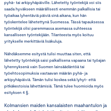
pyhä- tai arkipyhäpäiville. Lähetetty työntekijä voi siis
saada hyväkseen määrällisesti enemmän palkallisia tai
työaikaa lyhentäviä päiviä sinä aikana, kun hän
työskentelee lähetettynä Suomessa. Tässä tapauksessa
työntekijä olisi paremmassa asemassa suhteessa
kansalliseen työntekijään. Tilanteesta myös koituu
yritykselle merkittäviä lisäkuluja.
Nähdäksemme esitystä tulisi muuttaa siten, että
lähetetty työntekijä saisi palkallisena vapaana tai työajan
lyhennyksenä vain Suomen lainsäädäntöä tai
työehtosopimuksia vastaavan määrän pyhä- ja
arkipyhäpäiviä. Tämän tulisi koskea sekä lyhyt- että
pitkäkestoisia lähettämisiä. Tämä tulee huomioida myös
esityksen 4 §.
Kolmansien maiden kansalaisten maahantulon ja