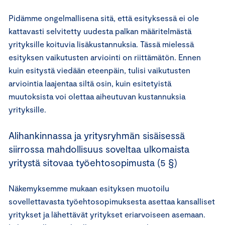
Pidämme ongelmallisena sitä, että esityksessä ei ole
kattavasti selvitetty uudesta palkan määritelmästä
yrityksille koituvia lisäkustannuksia. Tässä mielessä
esityksen vaikutusten arviointi on riittämätön. Ennen
kuin esitystä viedään eteenpäin, tulisi vaikutusten
arviointia laajentaa siltä osin, kuin esitetyistä
muutoksista voi olettaa aiheutuvan kustannuksia
yrityksille.
Alihankinnassa ja yritysryhmän sisäisessä
siirrossa mahdollisuus soveltaa ulkomaista
yritystä sitovaa työehtosopimusta (5 §)
Näkemyksemme mukaan esityksen muotoilu
sovellettavasta työehtosopimuksesta asettaa kansalliset
yritykset ja lähettävät yritykset eriarvoiseen asemaan.