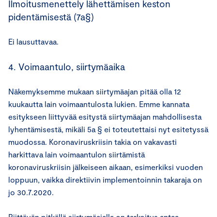
Ilmoitusmenettely lähettämisen keston
pidentämisestä (7a§)
Ei lausuttavaa.
4. Voimaantulo, siirtymäaika
Näkemyksemme mukaan siirtymäajan pitää olla 12
kuukautta lain voimaantulosta lukien. Emme kannata
esitykseen liittyvää esitystä siirtymäajan mahdollisesta
lyhentämisestä, mikäli 5a § ei toteutettaisi nyt esitetyssä
muodossa. Koronaviruskriisin takia on vakavasti
harkittava lain voimaantulon siirtämistä
koronaviruskriisin jälkeiseen aikaan, esimerkiksi vuoden
loppuun, vaikka direktiivin implementoinnin takaraja on
jo 30.7.2020.
Riittävän pitkällä siirtymäajalla on tarkoitus antaa