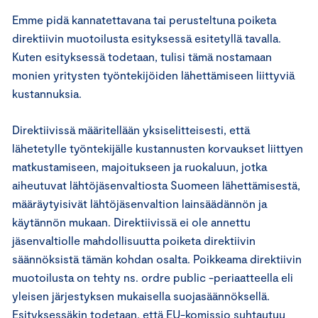
Emme pidä kannatettavana tai perusteltuna poiketa
direktiivin muotoilusta esityksessä esitetyllä tavalla.
Kuten esityksessä todetaan, tulisi tämä nostamaan
monien yritysten työntekijöiden lähettämiseen liittyviä
kustannuksia.
Direktiivissä määritellään yksiselitteisesti, että
lähetetylle työntekijälle kustannusten korvaukset liittyen
matkustamiseen, majoitukseen ja ruokaluun, jotka
aiheutuvat lähtöjäsenvaltiosta Suomeen lähettämisestä,
määräytyisivät lähtöjäsenvaltion lainsäädännön ja
käytännön mukaan. Direktiivissä ei ole annettu
jäsenvaltiolle mahdollisuutta poiketa direktiivin
säännöksistä tämän kohdan osalta. Poikkeama direktiivin
muotoilusta on tehty ns. ordre public -periaatteella eli
yleisen järjestyksen mukaisella suojasäännöksellä.
Esityksessäkin todetaan, että EU-komissio suhtautuu