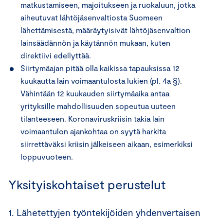
matkustamiseen, majoitukseen ja ruokaluun, jotka
aiheutuvat lähtöjäsenvaltiosta Suomeen
lähettämisestä, määräytyisivät lähtöjäsenvaltion
lainsäädännön ja käytännön mukaan, kuten
direktiivi edellyttää.
Siirtymäajan pitää olla kaikissa tapauksissa 12
kuukautta lain voimaantulosta lukien (pl. 4a §).
Vähintään 12 kuukauden siirtymäaika antaa
yrityksille mahdollisuuden sopeutua uuteen
tilanteeseen. Koronaviruskriisin takia lain
voimaantulon ajankohtaa on syytä harkita
siirrettäväksi kriisin jälkeiseen aikaan, esimerkiksi
loppuvuoteen.
Yksityiskohtaiset perustelut
1. Lähetettyjen työntekijöiden yhdenvertaisen