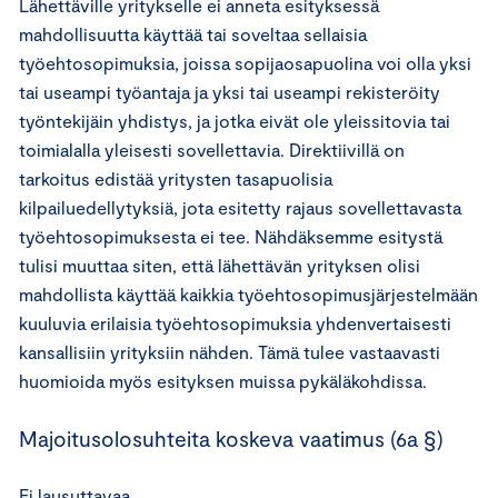
Lähettäville yritykselle ei anneta esityksessä
mahdollisuutta käyttää tai soveltaa sellaisia
työehtosopimuksia, joissa sopijaosapuolina voi olla yksi
tai useampi työantaja ja yksi tai useampi rekisteröity
työntekijäin yhdistys, ja jotka eivät ole yleissitovia tai
toimialalla yleisesti sovellettavia. Direktiivillä on
tarkoitus edistää yritysten tasapuolisia
kilpailuedellytyksiä, jota esitetty rajaus sovellettavasta
työehtosopimuksesta ei tee. Nähdäksemme esitystä
tulisi muuttaa siten, että lähettävän yrityksen olisi
mahdollista käyttää kaikkia työehtosopimusjärjestelmään
kuuluvia erilaisia työehtosopimuksia yhdenvertaisesti
kansallisiin yrityksiin nähden. Tämä tulee vastaavasti
huomioida myös esityksen muissa pykäläkohdissa.
Majoitusolosuhteita koskeva vaatimus (6a §)
Ei lausuttavaa.