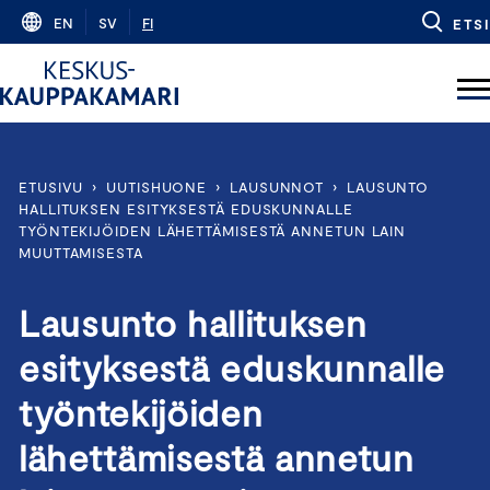
Skip
EN
SV
FI
ETSI
to
content
ETUSIVU
›
UUTISHUONE
›
LAUSUNNOT
›
LAUSUNTO
HALLITUKSEN ESITYKSESTÄ EDUSKUNNALLE
TYÖNTEKIJÖIDEN LÄHETTÄMISESTÄ ANNETUN LAIN
MUUTTAMISESTA
Lausunto hallituksen
esityksestä eduskunnalle
työntekijöiden
lähettämisestä annetun