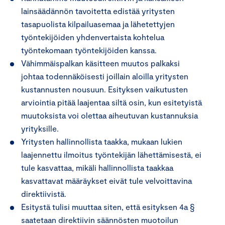
lainsäädännön tavoitetta edistää yritysten
tasapuolista kilpailuasemaa ja lähetettyjen
työntekijöiden yhdenvertaista kohtelua
työntekomaan työntekijöiden kanssa.
Vähimmäispalkan käsitteen muutos palkaksi
johtaa todennäköisesti joillain aloilla yritysten
kustannusten nousuun. Esityksen vaikutusten
arviointia pitää laajentaa siltä osin, kun esitetyistä
muutoksista voi olettaa aiheutuvan kustannuksia
yrityksille.
Yritysten hallinnollista taakka, mukaan lukien
laajennettu ilmoitus työntekijän lähettämisestä, ei
tule kasvattaa, mikäli hallinnollista taakkaa
kasvattavat määräykset eivät tule velvoittavina
direktiivistä.
Esitystä tulisi muuttaa siten, että esityksen 4a §
saatetaan direktiivin säännösten muotoilun