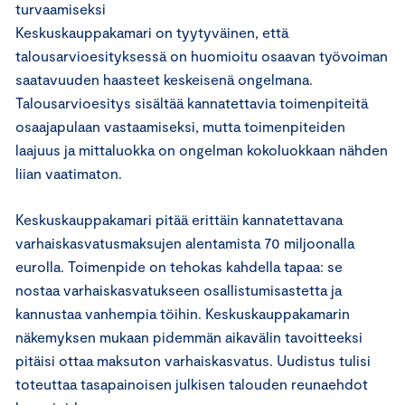
turvaamiseksi
Keskuskauppakamari on tyytyväinen, että
talousarvioesityksessä on huomioitu osaavan työvoiman
saatavuuden haasteet keskeisenä ongelmana.
Talousarvioesitys sisältää kannatettavia toimenpiteitä
osaajapulaan vastaamiseksi, mutta toimenpiteiden
laajuus ja mittaluokka on ongelman kokoluokkaan nähden
liian vaatimaton.
Keskuskauppakamari pitää erittäin kannatettavana
varhaiskasvatusmaksujen alentamista 70 miljoonalla
eurolla. Toimenpide on tehokas kahdella tapaa: se
nostaa varhaiskasvatukseen osallistumisastetta ja
kannustaa vanhempia töihin. Keskuskauppakamarin
näkemyksen mukaan pidemmän aikavälin tavoitteeksi
pitäisi ottaa maksuton varhaiskasvatus. Uudistus tulisi
toteuttaa tasapainoisen julkisen talouden reunaehdot