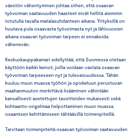
väestön vähentyminen johtaa siihen, että osaavan
työvoiman saatavuuden haasteet eivät hellitä aiemmin
totutulla tavalla matalasuhdanteen aikana. Yrityksillä on
huutava pula osaavasta työvoimasta nyt ja lähivuosien
aikana osaavan työvoiman tarpeen ei ennakoida
vähenevän.
Keskuskauppakamari edellyttää, että Suomessa otetaan
käyttöön kaikki keinot, joilla voidaan vastata osaavan
työvoiman tarpeeseen nyt ja tulevaisuudessa. Tähän
kuuluu muun muassa työhön ja opiskeluun perustuvan
maahanmuuton merkittävä lisääminen vähintään
kansallisesti asetettujen tavoitteiden mukaisesti sekä
kohtaanto-ongelmaa helpottaminen muun muassa
osaamisen kehittämiseen tähtäävillä toimenpiteillä.
Tarvitaan toimenpiteitä osaavan työvoiman saatavuuden