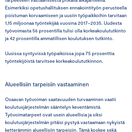
Esimerkiksi opetushallituksen ennakointityön perusteella
poistuman korvaamiseen ja uusiin työpaikkoihin tarvitaan
1,15 miljoonaa työntekijää vuosina 2017–2035. Uudesta
työvoimasta 56 prosentilla tulisi olla korkeakoulututkinto
ja 42 prosentilla ammatillisen koulutuksen tutkinto.
Uusissa syntyvissä työpaikoissa jopa 75 prosenttia
työntekijöistä tarvitsee korkeakoulututkinnon.
Alueellisiin tarpeisiin vastaaminen
Osaavan työvoiman saatavuuden turvaaminen vaatii
koulutusjärjestelmän sääntelyn keventämistä.
Työvoimatarpeet ovat usein alueellisia ja siksi
koulutusjärjestelmän pitäisi pystyä vastaamaan nykyistä
ketterämmin alueellisiin tarpeisiin. Tämä koskee sekä