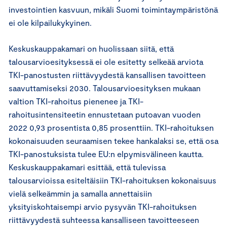
investointien kasvuun, mikäli Suomi toimintaympäristönä
ei ole kilpailukykyinen.
Keskuskauppakamari on huolissaan siitä, että
talousarvioesityksessä ei ole esitetty selkeää arviota
TKI-panostusten riittävyydestä kansallisen tavoitteen
saavuttamiseksi 2030. Talousarvioesityksen mukaan
valtion TKI-rahoitus pienenee ja TKI-
rahoitusintensiteetin ennustetaan putoavan vuoden
2022 0,93 prosentista 0,85 prosenttiin. TKI-rahoituksen
kokonaisuuden seuraamisen tekee hankalaksi se, että osa
TKI-panostuksista tulee EU:n elpymisvälineen kautta.
Keskuskauppakamari esittää, että tulevissa
talousarvioissa esiteltäisiin TKI-rahoituksen kokonaisuus
vielä selkeämmin ja samalla annettaisiin
yksityiskohtaisempi arvio pysyvän TKI-rahoituksen
riittävyydestä suhteessa kansalliseen tavoitteeseen