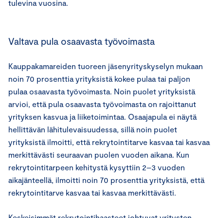
tulevina vuosina.
Valtava pula osaavasta työvoimasta
Kauppakamareiden tuoreen jäsenyrityskyselyn mukaan
noin 70 prosenttia yrityksistä kokee pulaa tai paljon
pulaa osaavasta työvoimasta. Noin puolet yrityksistä
arvioi, että pula osaavasta työvoimasta on rajoittanut
yrityksen kasvua ja liiketoimintaa. Osaajapula ei näytä
hellittävän lähitulevaisuudessa, sillä noin puolet
yrityksistä ilmoitti, että rekrytointitarve kasvaa tai kasvaa
merkittävästi seuraavan puolen vuoden aikana. Kun
rekrytointitarpeen kehitystä kysyttiin 2–3 vuoden
aikajänteellä, ilmoitti noin 70 prosenttia yrityksistä, että
rekrytointitarve kasvaa tai kasvaa merkittävästi.
Keskeisimmät rekrytointihaasteet johtuvat yritysten