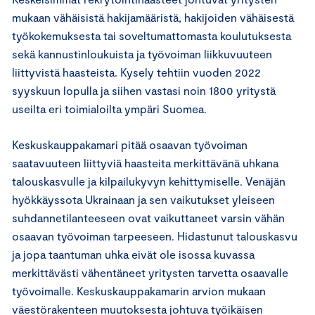
mukaan vähäisistä hakijamääristä, hakijoiden vähäisestä
työkokemuksesta tai soveltumattomasta koulutuksesta
sekä kannustinloukuista ja työvoiman liikkuvuuteen
liittyvistä haasteista. Kysely tehtiin vuoden 2022
syyskuun lopulla ja siihen vastasi noin 1800 yritystä
useilta eri toimialoilta ympäri Suomea.
Keskuskauppakamari pitää osaavan työvoiman
saatavuuteen liittyviä haasteita merkittävänä uhkana
talouskasvulle ja kilpailukyvyn kehittymiselle. Venäjän
hyökkäyssota Ukrainaan ja sen vaikutukset yleiseen
suhdannetilanteeseen ovat vaikuttaneet varsin vähän
osaavan työvoiman tarpeeseen. Hidastunut talouskasvu
ja jopa taantuman uhka eivät ole isossa kuvassa
merkittävästi vähentäneet yritysten tarvetta osaavalle
työvoimalle. Keskuskauppakamarin arvion mukaan
väestörakenteen muutoksesta johtuva työikäisen