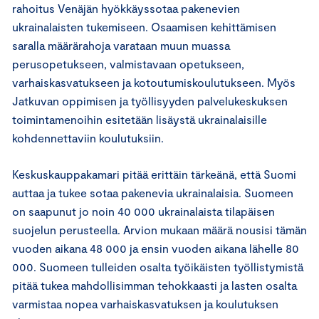
rahoitus Venäjän hyökkäyssotaa pakenevien
ukrainalaisten tukemiseen. Osaamisen kehittämisen
saralla määrärahoja varataan muun muassa
perusopetukseen, valmistavaan opetukseen,
varhaiskasvatukseen ja kotoutumiskoulutukseen. Myös
Jatkuvan oppimisen ja työllisyyden palvelukeskuksen
toimintamenoihin esitetään lisäystä ukrainalaisille
kohdennettaviin koulutuksiin.
Keskuskauppakamari pitää erittäin tärkeänä, että Suomi
auttaa ja tukee sotaa pakenevia ukrainalaisia. Suomeen
on saapunut jo noin 40 000 ukrainalaista tilapäisen
suojelun perusteella. Arvion mukaan määrä nousisi tämän
vuoden aikana 48 000 ja ensin vuoden aikana lähelle 80
000. Suomeen tulleiden osalta työikäisten työllistymistä
pitää tukea mahdollisimman tehokkaasti ja lasten osalta
varmistaa nopea varhaiskasvatuksen ja koulutuksen