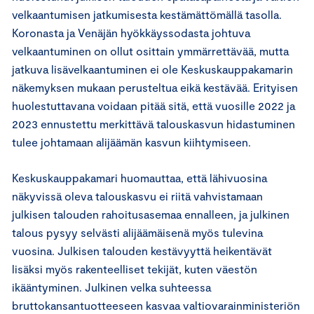
velkaantumisen jatkumisesta kestämättömällä tasolla.
Koronasta ja Venäjän hyökkäyssodasta johtuva
velkaantuminen on ollut osittain ymmärrettävää, mutta
jatkuva lisävelkaantuminen ei ole Keskuskauppakamarin
näkemyksen mukaan perusteltua eikä kestävää. Erityisen
huolestuttavana voidaan pitää sitä, että vuosille 2022 ja
2023 ennustettu merkittävä talouskasvun hidastuminen
tulee johtamaan alijäämän kasvun kiihtymiseen.
Keskuskauppakamari huomauttaa, että lähivuosina
näkyvissä oleva talouskasvu ei riitä vahvistamaan
julkisen talouden rahoitusasemaa ennalleen, ja julkinen
talous pysyy selvästi alijäämäisenä myös tulevina
vuosina. Julkisen talouden kestävyyttä heikentävät
lisäksi myös rakenteelliset tekijät, kuten väestön
ikääntyminen. Julkinen velka suhteessa
bruttokansantuotteeseen kasvaa valtiovarainministeriön