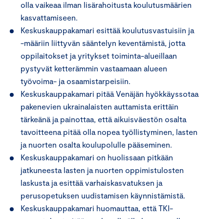
olla vaikeaa ilman lisärahoitusta koulutusmäärien
kasvattamiseen.
Keskuskauppakamari esittää koulutusvastuisiin ja
-määriin liittyvän sääntelyn keventämistä, jotta
oppilaitokset ja yritykset toiminta-alueillaan
pystyvät ketterämmin vastaamaan alueen
työvoima- ja osaamistarpeisiin.
Keskuskauppakamari pitää Venäjän hyökkäyssotaa
pakenevien ukrainalaisten auttamista erittäin
tärkeänä ja painottaa, että aikuisväestön osalta
tavoitteena pitää olla nopea työllistyminen, lasten
ja nuorten osalta koulupolulle pääseminen.
Keskuskauppakamari on huolissaan pitkään
jatkuneesta lasten ja nuorten oppimistulosten
laskusta ja esittää varhaiskasvatuksen ja
perusopetuksen uudistamisen käynnistämistä.
Keskuskauppakamari huomauttaa, että TKI-