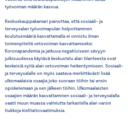
työvoiman määrän kasvua.
Keskuskauppakamari painottaa, että sosiaali- ja
terveysalan työvoimapulan helpottaminen
koulutusmääriä kasvattamalla ei onnistu ilman
toimenpiteitä vetovoiman kasvattamiseksi.
Koronapandemia ja jatkuva negatiiviseen sävyyn
julkisuudessa käytävä keskustelu alan tilanteesta ovat
keskeisiä syitä alan vetovoiman heikentymiseen. Sosiaali-
ja terveysalalle on myös saatava merkittävästi lisää
ulkomaalaisia osaajia joko suoraan töihin tai ensin
opiskelemaan ja sen jälkeen töihin. Ulkomaalaisten
osaajien määrän kasvattaminen sosiaali- ja terveysalalla
vaatii muun muassa valmiutta tarkastella alan varsin
tiukkoja kielitaitovaatimuksia.