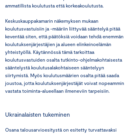
ammatillista koulutusta että korkeakoulutusta.
Keskuskauppakamarin näkemyksen mukaan
koulutusvastuisiin ja -määriin liittyvää sääntelyä pitää
keventää siten, että päätöksiä voidaan tehdä enemmän
koulutuksenjärjestäjien ja alueen elinkeinoelämän
yhteistyöllä. Käytännössä tämä tarkoittaa
koulutusvastuiden osalta tutkinto-ohjelmakohtaisesta
sääntelystä koulutusalakohtaiseen sääntelyyn
siirtymistä. Myös koulutusmäärien osalta pitää saada
joustoa, jotta koulutuksenjärjestäjät voivat nopeammin
vastata toiminta-alueellaan ilmeneviin tarpeisiin.
Ukrainalaisten tukeminen
Osana talousarvioesitystä on esitetty turvattavaksi