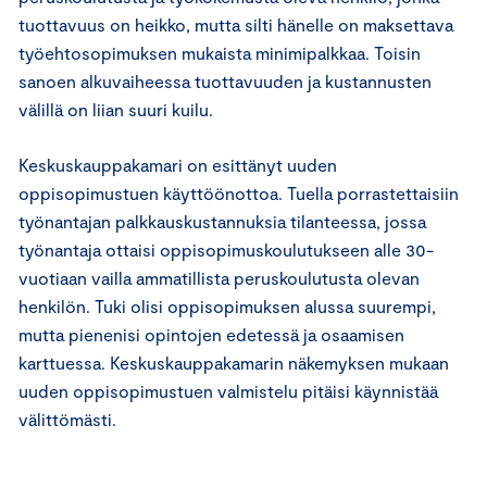
tuottavuus on heikko, mutta silti hänelle on maksettava
työehtosopimuksen mukaista minimipalkkaa. Toisin
sanoen alkuvaiheessa tuottavuuden ja kustannusten
välillä on liian suuri kuilu.
Keskuskauppakamari on esittänyt uuden
oppisopimustuen käyttöönottoa. Tuella porrastettaisiin
työnantajan palkkauskustannuksia tilanteessa, jossa
työnantaja ottaisi oppisopimuskoulutukseen alle 30-
vuotiaan vailla ammatillista peruskoulutusta olevan
henkilön. Tuki olisi oppisopimuksen alussa suurempi,
mutta pienenisi opintojen edetessä ja osaamisen
karttuessa. Keskuskauppakamarin näkemyksen mukaan
uuden oppisopimustuen valmistelu pitäisi käynnistää
välittömästi.