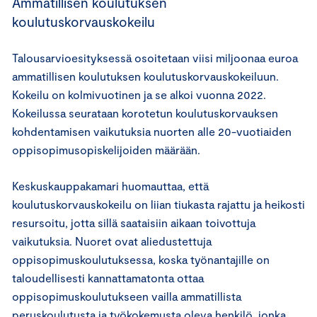
Ammatillisen koulutuksen
koulutuskorvauskokeilu
Talousarvioesityksessä osoitetaan viisi miljoonaa euroa
ammatillisen koulutuksen koulutuskorvauskokeiluun.
Kokeilu on kolmivuotinen ja se alkoi vuonna 2022.
Kokeilussa seurataan korotetun koulutuskorvauksen
kohdentamisen vaikutuksia nuorten alle 20-vuotiaiden
oppisopimusopiskelijoiden määrään.
Keskuskauppakamari huomauttaa, että
koulutuskorvauskokeilu on liian tiukasta rajattu ja heikosti
resursoitu, jotta sillä saataisiin aikaan toivottuja
vaikutuksia. Nuoret ovat aliedustettuja
oppisopimuskoulutuksessa, koska työnantajille on
taloudellisesti kannattamatonta ottaa
oppisopimuskoulutukseen vailla ammatillista
peruskoulutusta ja työkokemusta oleva henkilö, jonka