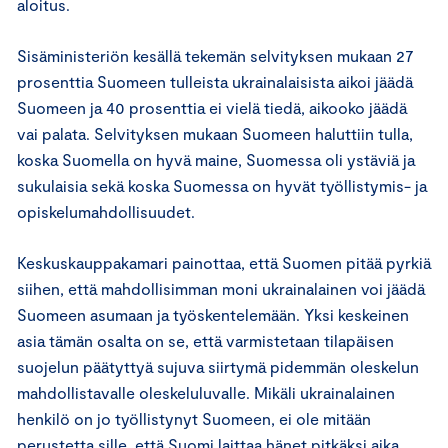
aloitus.
Sisäministeriön kesällä tekemän selvityksen mukaan 27
prosenttia Suomeen tulleista ukrainalaisista aikoi jäädä
Suomeen ja 40 prosenttia ei vielä tiedä, aikooko jäädä
vai palata. Selvityksen mukaan Suomeen haluttiin tulla,
koska Suomella on hyvä maine, Suomessa oli ystäviä ja
sukulaisia sekä koska Suomessa on hyvät työllistymis- ja
opiskelumahdollisuudet.
Keskuskauppakamari painottaa, että Suomen pitää pyrkiä
siihen, että mahdollisimman moni ukrainalainen voi jäädä
Suomeen asumaan ja työskentelemään. Yksi keskeinen
asia tämän osalta on se, että varmistetaan tilapäisen
suojelun päätyttyä sujuva siirtymä pidemmän oleskelun
mahdollistavalle oleskeluluvalle. Mikäli ukrainalainen
henkilö on jo työllistynyt Suomeen, ei ole mitään
perustetta sille, että Suomi laittaa hänet pitkäksi aika