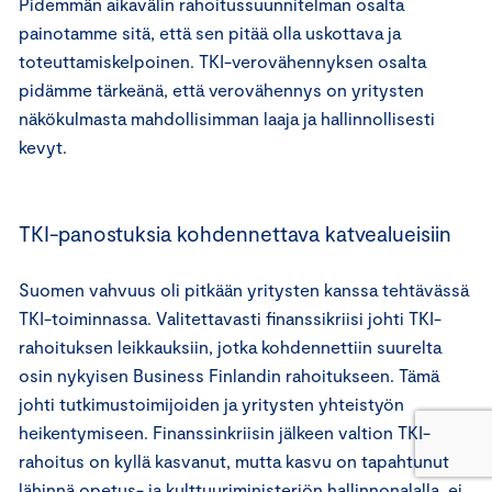
Pidemmän aikavälin rahoitussuunnitelman osalta
painotamme sitä, että sen pitää olla uskottava ja
toteuttamiskelpoinen. TKI-verovähennyksen osalta
pidämme tärkeänä, että verovähennys on yritysten
näkökulmasta mahdollisimman laaja ja hallinnollisesti
kevyt.
TKI-panostuksia kohdennettava katvealueisiin
Suomen vahvuus oli pitkään yritysten kanssa tehtävässä
TKI-toiminnassa. Valitettavasti finanssikriisi johti TKI-
rahoituksen leikkauksiin, jotka kohdennettiin suurelta
osin nykyisen Business Finlandin rahoitukseen. Tämä
johti tutkimustoimijoiden ja yritysten yhteistyön
heikentymiseen. Finanssinkriisin jälkeen valtion TKI-
rahoitus on kyllä kasvanut, mutta kasvu on tapahtunut
lähinnä opetus- ja kulttuuriministeriön hallinnonalalla, ei