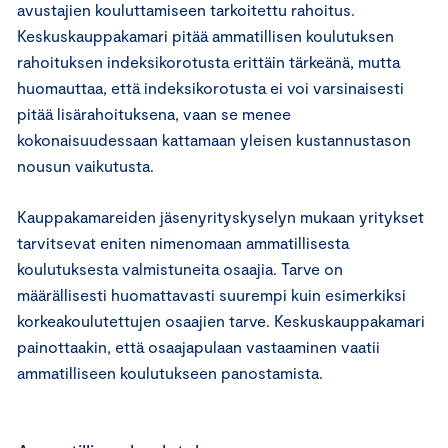
avustajien kouluttamiseen tarkoitettu rahoitus.
Keskuskauppakamari pitää ammatillisen koulutuksen
rahoituksen indeksikorotusta erittäin tärkeänä, mutta
huomauttaa, että indeksikorotusta ei voi varsinaisesti
pitää lisärahoituksena, vaan se menee
kokonaisuudessaan kattamaan yleisen kustannustason
nousun vaikutusta.
Kauppakamareiden jäsenyrityskyselyn mukaan yritykset
tarvitsevat eniten nimenomaan ammatillisesta
koulutuksesta valmistuneita osaajia. Tarve on
määrällisesti huomattavasti suurempi kuin esimerkiksi
korkeakoulutettujen osaajien tarve. Keskuskauppakamari
painottaakin, että osaajapulaan vastaaminen vaatii
ammatilliseen koulutukseen panostamista.