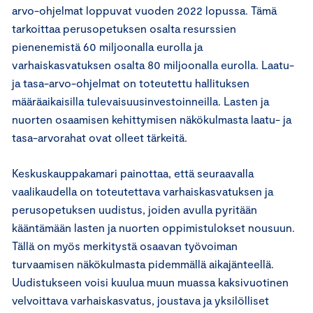
arvo-ohjelmat loppuvat vuoden 2022 lopussa. Tämä
tarkoittaa perusopetuksen osalta resurssien
pienenemistä 60 miljoonalla eurolla ja
varhaiskasvatuksen osalta 80 miljoonalla eurolla. Laatu-
ja tasa-arvo-ohjelmat on toteutettu hallituksen
määräaikaisilla tulevaisuusinvestoinneilla. Lasten ja
nuorten osaamisen kehittymisen näkökulmasta laatu- ja
tasa-arvorahat ovat olleet tärkeitä.
Keskuskauppakamari painottaa, että seuraavalla
vaalikaudella on toteutettava varhaiskasvatuksen ja
perusopetuksen uudistus, joiden avulla pyritään
kääntämään lasten ja nuorten oppimistulokset nousuun.
Tällä on myös merkitystä osaavan työvoiman
turvaamisen näkökulmasta pidemmällä aikajänteellä.
Uudistukseen voisi kuulua muun muassa kaksivuotinen
velvoittava varhaiskasvatus, joustava ja yksilölliset