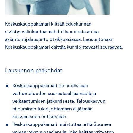
Keskuskauppakamari kiittää eduskunnan
sivistysvaliokuntaa mahdollisuudesta antaa
asiantuntijalausunto otsikkoasiassa. Lausuntonaan
Keskuskauppakamari esittää kunnioittavasti seuraavaa.
Lausunnon pääkohdat
Keskuskauppakamari on huolissaan
valtiontalouden suuresta alijäämästä ja
velkaantumisen jatkumisesta. Talouskasvun
hiipuminen tulee johtamaan alijäämän
kasvamiseen entisestään.
Keskuskauppakamari muistuttaa, että Suomea
vaivaa vakava osaajapula, joka haittaa yritysten