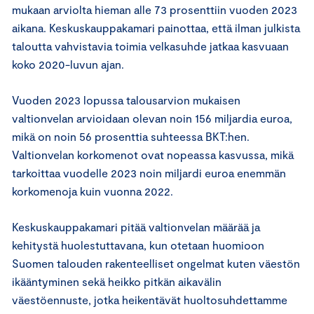
mukaan arviolta hieman alle 73 prosenttiin vuoden 2023
aikana. Keskuskauppakamari painottaa, että ilman julkista
taloutta vahvistavia toimia velkasuhde jatkaa kasvuaan
koko 2020-luvun ajan.
Vuoden 2023 lopussa talousarvion mukaisen
valtionvelan arvioidaan olevan noin 156 miljardia euroa,
mikä on noin 56 prosenttia suhteessa BKT:hen.
Valtionvelan korkomenot ovat nopeassa kasvussa, mikä
tarkoittaa vuodelle 2023 noin miljardi euroa enemmän
korkomenoja kuin vuonna 2022.
Keskuskauppakamari pitää valtionvelan määrää ja
kehitystä huolestuttavana, kun otetaan huomioon
Suomen talouden rakenteelliset ongelmat kuten väestön
ikääntyminen sekä heikko pitkän aikavälin
väestöennuste, jotka heikentävät huoltosuhdettamme