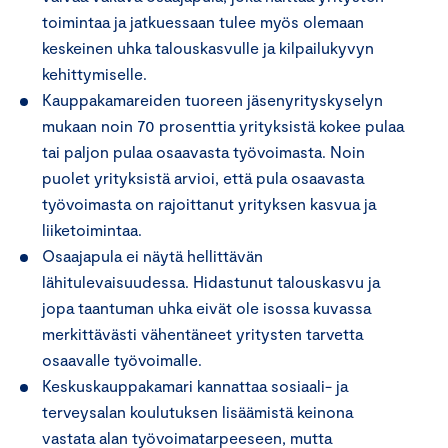
toimintaa ja jatkuessaan tulee myös olemaan
keskeinen uhka talouskasvulle ja kilpailukyvyn
kehittymiselle.
Kauppakamareiden tuoreen jäsenyrityskyselyn
mukaan noin 70 prosenttia yrityksistä kokee pulaa
tai paljon pulaa osaavasta työvoimasta. Noin
puolet yrityksistä arvioi, että pula osaavasta
työvoimasta on rajoittanut yrityksen kasvua ja
liiketoimintaa.
Osaajapula ei näytä hellittävän
lähitulevaisuudessa. Hidastunut talouskasvu ja
jopa taantuman uhka eivät ole isossa kuvassa
merkittävästi vähentäneet yritysten tarvetta
osaavalle työvoimalle.
Keskuskauppakamari kannattaa sosiaali- ja
terveysalan koulutuksen lisäämistä keinona
vastata alan työvoimatarpeeseen, mutta