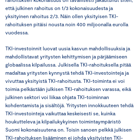
että julkinen rahoitus on 1/3 kokonaisuudesta ja
yksityinen rahoitus 2/3. Näin ollen yksityisen TKI-
rahoituksen pitäisi nousta noin 400 miljoonalla eurolla
vuodessa.
TKI-investoinnit luovat uusia kasvun mahdollisuuksia ja
mahdollistavat yritysten kehittymisen ja pärjäämiseen
globaalissa kilpailussa. Julkisella TKI-rahoituksella pitää
madaltaa yritysten kynnystä tehdä TKI-investointeja ja
vivuttaa yksityistä TKI-rahoitusta. TKI-toiminta ei voi
toimia pelkästään julkisen TKI-rahoituksen varassa, eikä
julkinen sektori voi liikaa ohjata TKI-toiminnan
kohdentamista ja sisältöjä. Yritysten innokkuuteen tehdä
TKI-investointeja vaikuttaa keskeisesti se, kuinka
houkutteleva ja kilpailukykyinen toimintaympäristö
Suomi kokonaisuutena on. Toisin sanoen pelkkä julkisen
TKI-rahoituksen lisääminen ei johda yksityisten TKI-