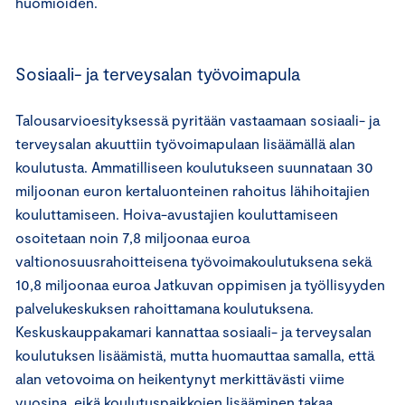
huomioiden.
Sosiaali- ja terveysalan työvoimapula
Talousarvioesityksessä pyritään vastaamaan sosiaali- ja
terveysalan akuuttiin työvoimapulaan lisäämällä alan
koulutusta. Ammatilliseen koulutukseen suunnataan 30
miljoonan euron kertaluonteinen rahoitus lähihoitajien
kouluttamiseen. Hoiva-avustajien kouluttamiseen
osoitetaan noin 7,8 miljoonaa euroa
valtionosuusrahoitteisena työvoimakoulutuksena sekä
10,8 miljoonaa euroa Jatkuvan oppimisen ja työllisyyden
palvelukeskuksen rahoittamana koulutuksena.
Keskuskauppakamari kannattaa sosiaali- ja terveysalan
koulutuksen lisäämistä, mutta huomauttaa samalla, että
alan vetovoima on heikentynyt merkittävästi viime
vuosina, eikä koulutuspaikkojen lisääminen takaa