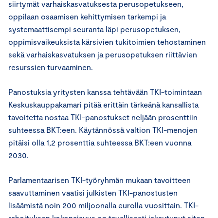
siirtymät varhaiskasvatuksesta perusopetukseen,
oppilaan osaamisen kehittymisen tarkempi ja
systemaattisempi seuranta läpi perusopetuksen,
oppimisvaikeuksista kärsivien tukitoimien tehostaminen
sekä varhaiskasvatuksen ja perusopetuksen riittävien
resurssien turvaaminen.
Panostuksia yritysten kanssa tehtävään TKI-toimintaan
Keskuskauppakamari pitää erittäin tärkeänä kansallista
tavoitetta nostaa TKI-panostukset neljään prosenttiin
suhteessa BKT:een. Käytännössä valtion TKI-menojen
pitäisi olla 1,2 prosenttia suhteessa BKT:een vuonna
2030.
Parlamentaarisen TKI-työryhmän mukaan tavoitteen
saavuttaminen vaatisi julkisten TKI-panostusten
lisäämistä noin 200 miljoonalla eurolla vuosittain. TKI-
rahoituksen kokonaisuus on tavallisesti jakautunut siten,