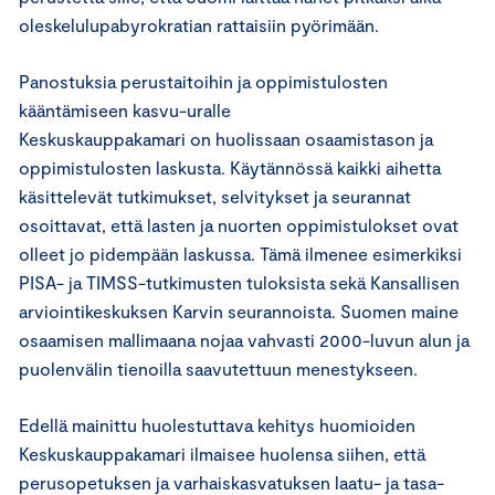
oleskelulupabyrokratian rattaisiin pyörimään.
Panostuksia perustaitoihin ja oppimistulosten
kääntämiseen kasvu-uralle
Keskuskauppakamari on huolissaan osaamistason ja
oppimistulosten laskusta. Käytännössä kaikki aihetta
käsittelevät tutkimukset, selvitykset ja seurannat
osoittavat, että lasten ja nuorten oppimistulokset ovat
olleet jo pidempään laskussa. Tämä ilmenee esimerkiksi
PISA- ja TIMSS-tutkimusten tuloksista sekä Kansallisen
arviointikeskuksen Karvin seurannoista. Suomen maine
osaamisen mallimaana nojaa vahvasti 2000-luvun alun ja
puolenvälin tienoilla saavutettuun menestykseen.
Edellä mainittu huolestuttava kehitys huomioiden
Keskuskauppakamari ilmaisee huolensa siihen, että
perusopetuksen ja varhaiskasvatuksen laatu- ja tasa-