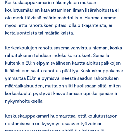
Keskuskauppakamarin näkemyksen mukaan
koulutusmäärien kasvattaminen ilman lisärahoitusta ei
ole merkittävissä määrin mahdollista. Huomautamme
myös, että rahoituksen pitäisi olla pitkäjänteistä, ei
kertaluonteista tai määräaikaista.
Korkeakoulujen rahoitusasema vahvistuu hieman, koska
rahoitukseen tehdään indeksikorotukset. Samalla
kuitenkin EU:n elpymisvälineen kautta aloituspaikkojen
lisäämiseen saatu rahoitus päättyy. Keskuskauppakamari
ymmärtää EU:n elpymisvälineestä saadun rahoituksen
määräaikaisuuden, mutta on silti huolissaan siitä, miten
korkeakoulut pystyvät kasvattamaan opiskelijamääriä
nykyrahoituksella.
Keskuskauppakamari huomauttaa, että koulutustason
nostamisessa on kysymys osaavan työvoiman
tarpeeseen vastaamisesta pitkällä aikajänteellä.