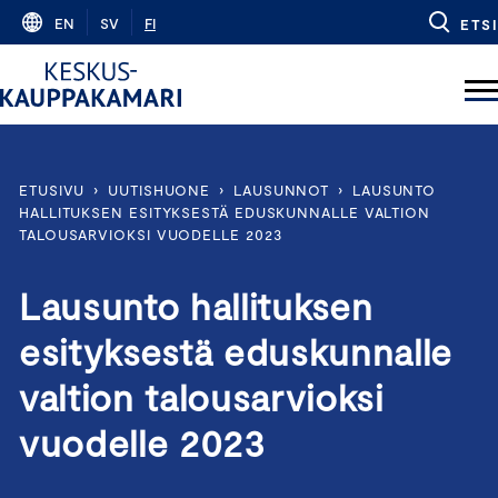
Skip
EN
SV
FI
ETSI
to
content
ETUSIVU
›
UUTISHUONE
›
LAUSUNNOT
›
LAUSUNTO
HALLITUKSEN ESITYKSESTÄ EDUSKUNNALLE VALTION
TALOUSARVIOKSI VUODELLE 2023
Lausunto hallituksen
esityksestä eduskunnalle
valtion talousarvioksi
vuodelle 2023