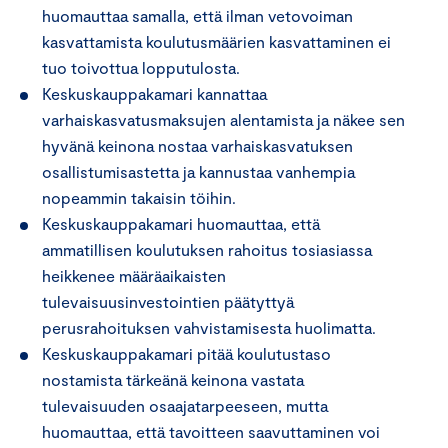
huomauttaa samalla, että ilman vetovoiman
kasvattamista koulutusmäärien kasvattaminen ei
tuo toivottua lopputulosta.
Keskuskauppakamari kannattaa
varhaiskasvatusmaksujen alentamista ja näkee sen
hyvänä keinona nostaa varhaiskasvatuksen
osallistumisastetta ja kannustaa vanhempia
nopeammin takaisin töihin.
Keskuskauppakamari huomauttaa, että
ammatillisen koulutuksen rahoitus tosiasiassa
heikkenee määräaikaisten
tulevaisuusinvestointien päätyttyä
perusrahoituksen vahvistamisesta huolimatta.
Keskuskauppakamari pitää koulutustaso
nostamista tärkeänä keinona vastata
tulevaisuuden osaajatarpeeseen, mutta
huomauttaa, että tavoitteen saavuttaminen voi