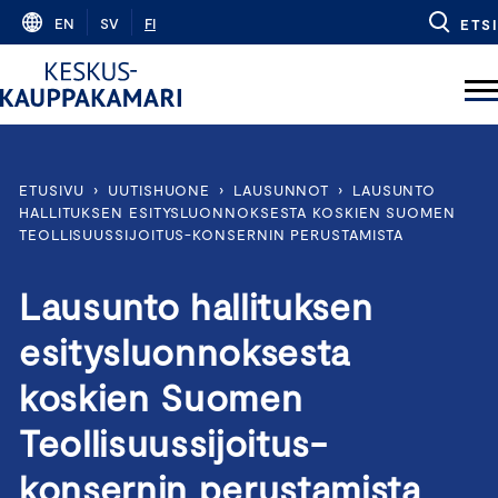
Skip
EN
SV
FI
ETSI
to
content
ETUSIVU
›
UUTISHUONE
›
LAUSUNNOT
›
LAUSUNTO
HALLITUKSEN ESITYSLUONNOKSESTA KOSKIEN SUOMEN
TEOLLISUUSSIJOITUS-KONSERNIN PERUSTAMISTA
Lausunto hallituksen
esitysluonnoksesta
koskien Suomen
Teollisuussijoitus-
konsernin perustamista