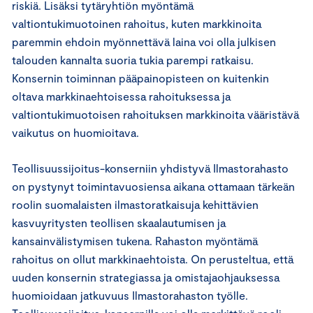
riskiä. Lisäksi tytäryhtiön myöntämä
valtiontukimuotoinen rahoitus, kuten markkinoita
paremmin ehdoin myönnettävä laina voi olla julkisen
talouden kannalta suoria tukia parempi ratkaisu.
Konsernin toiminnan pääpainopisteen on kuitenkin
oltava markkinaehtoisessa rahoituksessa ja
valtiontukimuotoisen rahoituksen markkinoita vääristävä
vaikutus on huomioitava.
Teollisuussijoitus-konserniin yhdistyvä Ilmastorahasto
on pystynyt toimintavuosiensa aikana ottamaan tärkeän
roolin suomalaisten ilmastoratkaisuja kehittävien
kasvuyritysten teollisen skaalautumisen ja
kansainvälistymisen tukena. Rahaston myöntämä
rahoitus on ollut markkinaehtoista. On perusteltua, että
uuden konsernin strategiassa ja omistajaohjauksessa
huomioidaan jatkuvuus Ilmastorahaston työlle.