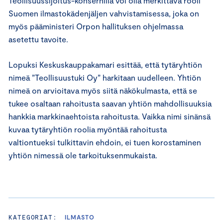
Teollisuussijoitus-konsernilla voi olla merkittävä rooli
Suomen ilmastokädenjäljen vahvistamisessa, joka on
myös pääministeri Orpon hallituksen ohjelmassa
asetettu tavoite.
Lopuksi Keskuskauppakamari esittää, että tytäryhtiön
nimeä ”Teollisuustuki Oy” harkitaan uudelleen. Yhtiön
nimeä on arvioitava myös siitä näkökulmasta, että se
tukee osaltaan rahoitusta saavan yhtiön mahdollisuuksia
hankkia markkinaehtoista rahoitusta. Vaikka nimi sinänsä
kuvaa tytäryhtiön roolia myöntää rahoitusta
valtiontueksi tulkittavin ehdoin, ei tuen korostaminen
yhtiön nimessä ole tarkoituksenmukaista.
KATEGORIAT:
ILMASTO