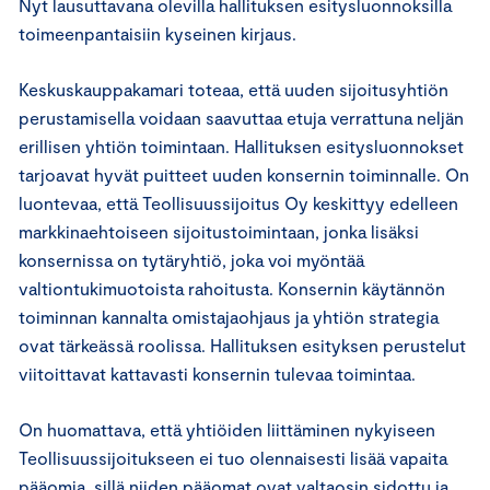
Nyt lausuttavana olevilla hallituksen esitysluonnoksilla
toimeenpantaisiin kyseinen kirjaus.
Keskuskauppakamari toteaa, että uuden sijoitusyhtiön
perustamisella voidaan saavuttaa etuja verrattuna neljän
erillisen yhtiön toimintaan. Hallituksen esitysluonnokset
tarjoavat hyvät puitteet uuden konsernin toiminnalle. On
luontevaa, että Teollisuussijoitus Oy keskittyy edelleen
markkinaehtoiseen sijoitustoimintaan, jonka lisäksi
konsernissa on tytäryhtiö, joka voi myöntää
valtiontukimuotoista rahoitusta. Konsernin käytännön
toiminnan kannalta omistajaohjaus ja yhtiön strategia
ovat tärkeässä roolissa. Hallituksen esityksen perustelut
viitoittavat kattavasti konsernin tulevaa toimintaa.
On huomattava, että yhtiöiden liittäminen nykyiseen
Teollisuussijoitukseen ei tuo olennaisesti lisää vapaita
pääomia, sillä niiden pääomat ovat valtaosin sidottu ja