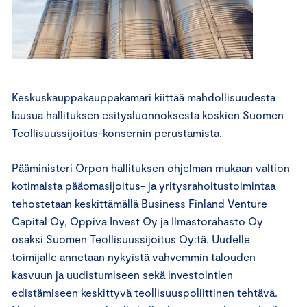
Keskuskauppakauppakamari kiittää mahdollisuudesta
lausua hallituksen esitysluonnoksesta koskien Suomen
Teollisuussijoitus-konsernin perustamista.
Pääministeri Orpon hallituksen ohjelman mukaan valtion
kotimaista pääomasijoitus- ja yritysrahoitustoimintaa
tehostetaan keskittämällä Business Finland Venture
Capital Oy, Oppiva Invest Oy ja Ilmastorahasto Oy
osaksi Suomen Teollisuussijoitus Oy:tä. Uudelle
toimijalle annetaan nykyistä vahvemmin talouden
kasvuun ja uudistumiseen sekä investointien
edistämiseen keskittyvä teollisuuspoliittinen tehtävä.