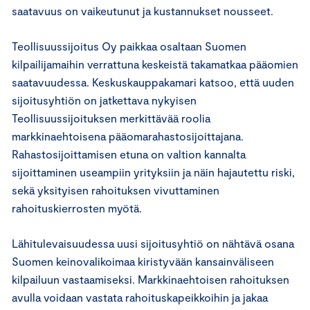
saatavuus on vaikeutunut ja kustannukset nousseet.
Teollisuussijoitus Oy paikkaa osaltaan Suomen
kilpailijamaihin verrattuna keskeistä takamatkaa pääomien
saatavuudessa. Keskuskauppakamari katsoo, että uuden
sijoitusyhtiön on jatkettava nykyisen
Teollisuussijoituksen merkittävää roolia
markkinaehtoisena pääomarahastosijoittajana.
Rahastosijoittamisen etuna on valtion kannalta
sijoittaminen useampiin yrityksiin ja näin hajautettu riski,
sekä yksityisen rahoituksen vivuttaminen
rahoituskierrosten myötä.
Lähitulevaisuudessa uusi sijoitusyhtiö on nähtävä osana
Suomen keinovalikoimaa kiristyvään kansainväliseen
kilpailuun vastaamiseksi. Markkinaehtoisen rahoituksen
avulla voidaan vastata rahoituskapeikkoihin ja jakaa