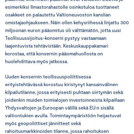
esimerkiksi Ilmastorahastolle osinkotuloa tuottaneet
osakkeet on palautettu Valtioneuvoston kanslian
omistajaohjaukseen. Näin ollen kehysriihessä linjattu 300
miljoonan euron pääomitus oli välttämätön, jotta uusi
Teollisuussijoitus-konserni pystyy vastaamaan
laajentuvista tehtävistään. Keskuskauppakamari
korostaa, että konsernin pääomahuollosta on
huolehdittava myös jatkossa.
Uuden konsernin teollisuuspoliittisessa
erityistehtävässä korostuu kiristynyt kansainvälinen
kilpailutilanne, jossa erityisesti puhtaan siirtymän sekä
joidenkin muiden toimialojen investoinneista kilpaillaan
Yhdysvaltojen ja Euroopan välillä sekä EU:n sisällä
valtiontukien avulla. Toimintaympäristöön heijastuvat
myös geopoliittiset jännitteet sekä
rahoitusmarkkinoiden tilanne, jossa rahoituksen