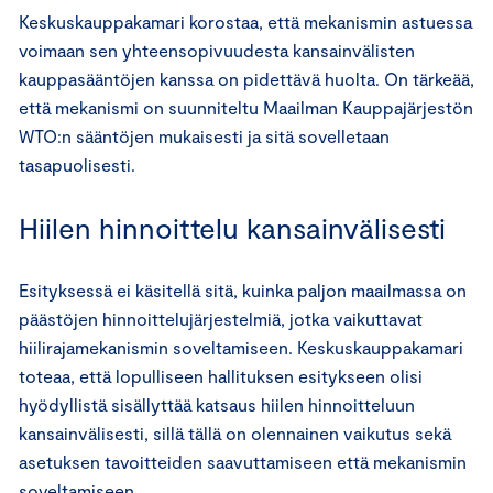
Keskuskauppakamari korostaa, että mekanismin astuessa
voimaan sen yhteensopivuudesta kansainvälisten
kauppasääntöjen kanssa on pidettävä huolta. On tärkeää,
että mekanismi on suunniteltu Maailman Kauppajärjestön
WTO:n sääntöjen mukaisesti ja sitä sovelletaan
tasapuolisesti.
Hiilen hinnoittelu kansainvälisesti
Esityksessä ei käsitellä sitä, kuinka paljon maailmassa on
päästöjen hinnoittelujärjestelmiä, jotka vaikuttavat
hiilirajamekanismin soveltamiseen. Keskuskauppakamari
toteaa, että lopulliseen hallituksen esitykseen olisi
hyödyllistä sisällyttää katsaus hiilen hinnoitteluun
kansainvälisesti, sillä tällä on olennainen vaikutus sekä
asetuksen tavoitteiden saavuttamiseen että mekanismin
soveltamiseen.