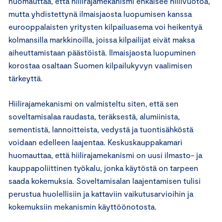
huomauttaa, että hiilirajamekanismi ehkäisee hiilivuotoa,
mutta yhdistettynä ilmaisjaosta luopumisen kanssa
eurooppalaisten yritysten kilpailuasema voi heikentyä
kolmansilla markkinoilla, joissa kilpailijat eivät maksa
aiheuttamistaan päästöistä. Ilmaisjaosta luopuminen
korostaa osaltaan Suomen kilpailukyvyn vaalimisen
tärkeyttä.
Hiilirajamekanismi on valmisteltu siten, että sen
soveltamisalaa raudasta, teräksestä, alumiinista,
sementistä, lannoitteista, vedystä ja tuontisähköstä
voidaan edelleen laajentaa. Keskuskauppakamari
huomauttaa, että hiilirajamekanismi on uusi ilmasto- ja
kauppapoliittinen työkalu, jonka käytöstä on tarpeen
saada kokemuksia. Soveltamisalan laajentamisen tulisi
perustua huolellisiin ja kattaviin vaikutusarvioihin ja
kokemuksiin mekanismin käyttöönotosta.