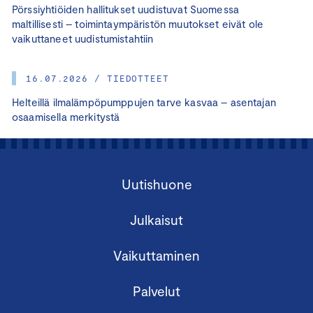
Pörssiyhtiöiden hallitukset uudistuvat Suomessa
maltillisesti – toimintaympäristön muutokset eivät ole
vaikuttaneet uudistumistahtiin
16.07.2026 / TIEDOTTEET
Helteillä ilmalämpöpumppujen tarve kasvaa – asentajan
osaamisella merkitystä
Uutishuone
Julkaisut
Vaikuttaminen
Palvelut