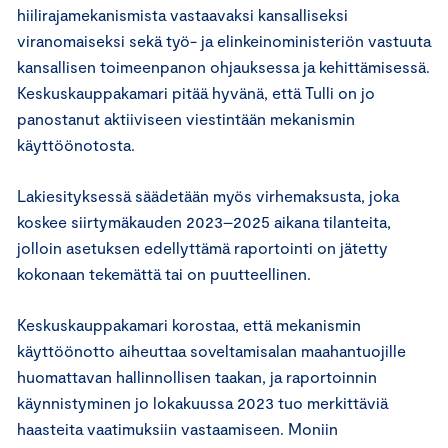
hiilirajamekanismista vastaavaksi kansalliseksi
viranomaiseksi sekä työ- ja elinkeinoministeriön vastuuta
kansallisen toimeenpanon ohjauksessa ja kehittämisessä.
Keskuskauppakamari pitää hyvänä, että Tulli on jo
panostanut aktiiviseen viestintään mekanismin
käyttöönotosta.
Lakiesityksessä säädetään myös virhemaksusta, joka
koskee siirtymäkauden 2023–2025 aikana tilanteita,
jolloin asetuksen edellyttämä raportointi on jätetty
kokonaan tekemättä tai on puutteellinen.
Keskuskauppakamari korostaa, että mekanismin
käyttöönotto aiheuttaa soveltamisalan maahantuojille
huomattavan hallinnollisen taakan, ja raportoinnin
käynnistyminen jo lokakuussa 2023 tuo merkittäviä
haasteita vaatimuksiin vastaamiseen. Moniin