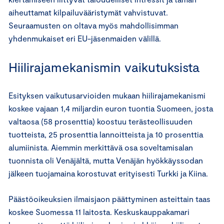
aiheuttamat kilpailuvääristymät vahvistuvat.
Seuraamusten on oltava myös mahdollisimman
yhdenmukaiset eri EU-jäsenmaiden välillä.
Hiilirajamekanismin vaikutuksista
Esityksen vaikutusarvioiden mukaan hiilirajamekanismi
koskee vajaan 1,4 miljardin euron tuontia Suomeen, josta
valtaosa (58 prosenttia) koostuu terästeollisuuden
tuotteista, 25 prosenttia lannoitteista ja 10 prosenttia
alumiinista. Aiemmin merkittävä osa soveltamisalan
tuonnista oli Venäjältä, mutta Venäjän hyökkäyssodan
jälkeen tuojamaina korostuvat erityisesti Turkki ja Kiina.
Päästöoikeuksien ilmaisjaon päättyminen asteittain taas
koskee Suomessa 11 laitosta. Keskuskauppakamari