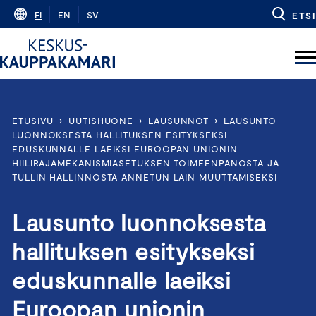
Skip
FI
EN
SV
ETSI
to
content
ETUSIVU
›
UUTISHUONE
›
LAUSUNNOT
›
LAUSUNTO
LUONNOKSESTA HALLITUKSEN ESITYKSEKSI
EDUSKUNNALLE LAEIKSI EUROOPAN UNIONIN
HIILIRAJAMEKANISMIASETUKSEN TOIMEENPANOSTA JA
TULLIN HALLINNOSTA ANNETUN LAIN MUUTTAMISEKSI
Lausunto luonnoksesta
hallituksen esitykseksi
eduskunnalle laeiksi
Euroopan unionin