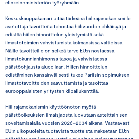
elinkeinoministeriön työryhmään.
Keskuskauppakamari pitää tärkeänä hiilirajamekanismille
asetettuja tavoitteita tehostaa hiilivuodon ehkäisyä ja
edistää hiilen hinnoittelun yleistymistä sekä
ilmastotoimien vahvistumista kolmansissa valtioissa.
Näille tavoitteille on selkeä tarve EU:n nostaessa
ilmastokunnianhimonsa tasoa ja vahvistaessa
päästöohjausta alueellaan. Hiilen hinnoittelun
edistäminen kansainvälisesti tukee Pariisin sopimuksen
ilmastotavoitteiden saavuttamista ja tasoittaa
eurooppalaisten yritysten kilpailukenttää.
Hiilirajamekanismin käyttöönoton myötä
päästöoikeuksien ilmaisjaosta luovutaan asteittain sen
soveltamisalalla vuosien 2026–2034 aikana. Vastaavasti
EU:n ulkopuolelta tuotavista tuotteista maksetaan EU:n
päästökaupan kanssa vertailukelpoinen maksu tuotannon