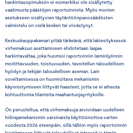
hankintasopimuksiin ei esimerkiksi ole sisällytetty
vaatimusta päästöjen raportoinnista. Myös monien
asetukseen sisältyvien täytäntöönpanosäädösten
valmistelu on vielä kesken tai viivästynyt.
Keskuskauppakamari pitää tärkeänä, että lakiesityksessä
virhemaksun asettamiseen ehdotetaan laajaa
harkintavaltaa, joka huomioi raportoinnin laiminlyönnin
moitittavuuden, toistuvuuden, tavoitellun taloudellisen
hyödyn ja tekijän taloudellisen aseman. Lain
soveltamisessa on huomioitava mekanismin
käynnistymiseen liittyvät haasteet, jotta se ei aiheuta
kohtuuttomia tilanteita maahantuojayrityksille.
On perusteltua, että virhemaksuja arvioidaan uudelleen
hiilirajamekanismin varsinaista käyttöönottoa varten
vuodesta 2026 eteenpäin, sillä tällöin myös raportoinnin
kiertämiseen liittyvät taloudelliset intressit ja tämän