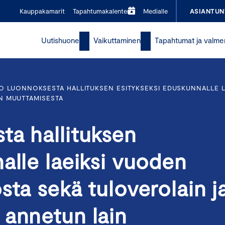
Kauppakamarit
Tapahtumakalenteri
Medialle
ASIANTUN
Uutishuone
Vaikuttaminen
Tapahtumat ja valme
O LUONNOKSESTA HALLITUKSEN ESITYKSEKSI EDUSKUNNALLE L
N MUUTTAMISESTA
ta hallituksen
alle laeiksi vuoden
sta sekä tuloverolain j
 annetun lain