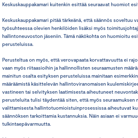
Keskuskauppakamari kuitenkin esittää seuraavat huomiot es
Keskuskauppakamari pitää tärkeänä, että säännös soveltuu v
työsuhteessa olevien henkilöiden lisäksi myös toimitusjohtaj
hallintoneuvoston jäseniin. Tämä näkökohta on huomioitu e
perusteluissa.
Perusteltua on myös, että verovapaata korvattavuutta ei rajoi
vaan myös riitaasioihin ja hallinnollisten seuraamusten määr
mainitun osalta esityksen perusteluissa mainitaan esimerkk
määräämistä käsittelevän hallintoviranomaisen kuulemiskirj
vastineen tai selvityksen laatimisesta aiheutuneet neuvontaku
perusteluita tulisi täydentää siten, että myös seuraamuksen
valittamisesta hallintotuomioistuinprosessissa aiheutuvat k
säännöksen tarkoittamia kustannuksia. Näin asiaan ei varmuude
tulkintaepävarmuutta.