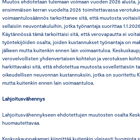
Muutos ehdotetaan tulemaan voimaan vuoden 2026 alusta, ja s
ensimmäisen kerran vuodelta 2026 toimitettavassa verotuks
voimaantulosäännös tarkoittanee sitä, että muutosta voitaisii
sellaisiin neuvontakuluihin, jotka työnantaja suorittaa 1.1.2026
Käytännössä tämä tarkoittaisi sitä, että verovapautta ei voitai
työntekijöiden osalta, joiden kustannukset työnantaja on 
jälkeen mutta kuitenkin ennen lain voimaantuloa. Keskuskau
verovelvollisten yhdenvertaisen kohtelun ja verotuksen koht
harkittavaksi sitä, että ehdotettua muutosta sovellettaisiin t
oikeudellisen neuvonnan kustannuksiin, jotka on suoritettu 
mutta kuitenkin ennen lain voimaantuloa.
Lahjoitusvähennys
Lahjoitusvähennykseen ehdotettujen muutosten osalta Kesku
huomautettavaa.
Keskuskauppakamari kiinnittää kuitenkin yleisesti huomiota si