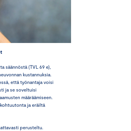
t
ta säännöstä (TVL 69 e),
 neuvonnan kustannuksia.
ssä, että työnantaja voisi
i ja se soveltuisi
seuraamusten määräämiseen.
kohtuutonta ja eräiltä
kattavasti perusteltu.