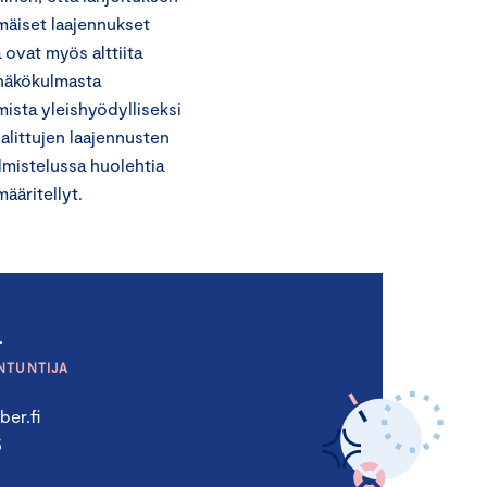
emäiset laajennukset
 ovat myös alttiita
ä näkökulmasta
ista yleishyödylliseksi
alittujen laajennusten
almistelussa huolehtia
määritellyt.
a
NTUNTIJA
er.fi
5