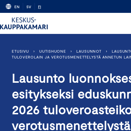
Skip
EN
SV
FI
to
content
ETUSIVU
›
UUTISHUONE
›
LAUSUNNOT
›
LAUSUNT
TULOVEROLAIN JA VEROTUSMENETTELYSTÄ ANNETUN LAI
Lausunto luonnokses
esitykseksi eduskunn
2026 tuloveroasteiko
verotusmenettelystä