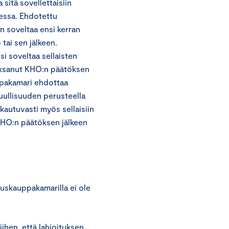
itä sovellettaisiin
essa. Ehdotettu
n soveltaa ensi kerran
 tai sen jälkeen.
si soveltaa sellaisten
maksanut KHO:n päätöksen
ppakamari ehdottaa
uullisuuden perusteella
akautuvasti myös sellaisiin
KHO:n päätöksen jälkeen
skauppakamarilla ei ole
ihen, että lahjoituksen