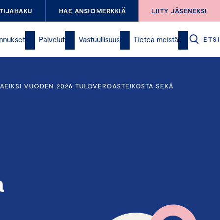
TIJAHAKU
HAE ANSIOMERKKIÄ
LIITY JÄSENEKSI
nnukset
Palvelut
Vastuullisuus
Tietoa meistä
ETSI
AEIKSI VUODEN 2026 TULOVEROASTEIKOSTA SEKÄ
a