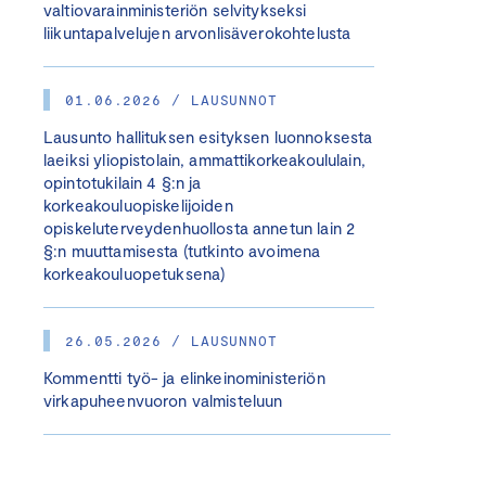
valtiovarainministeriön selvitykseksi
liikuntapalvelujen arvonlisäverokohtelusta
01.06.2026 / LAUSUNNOT
Lausunto hallituksen esityksen luonnoksesta
laeiksi yliopistolain, ammattikorkeakoululain,
opintotukilain 4 §:n ja
korkeakouluopiskelijoiden
opiskeluterveydenhuollosta annetun lain 2
§:n muuttamisesta (tutkinto avoimena
korkeakouluopetuksena)
26.05.2026 / LAUSUNNOT
Kommentti työ- ja elinkeinoministeriön
virkapuheenvuoron valmisteluun