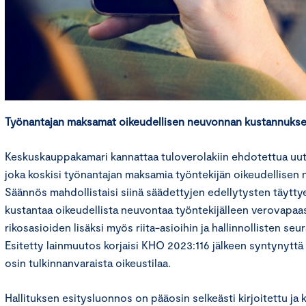
Työnantajan maksamat oikeudellisen neuvonnan kustannukse
Keskuskauppakamari kannattaa tuloverolakiin ehdotettua uut
joka koskisi työnantajan maksamia työntekijän oikeudellisen
Säännös mahdollistaisi siinä säädettyjen edellytysten täyttye
kustantaa oikeudellista neuvontaa työntekijälleen verovapaast
rikosasioiden lisäksi myös riita-asioihin ja hallinnollisten 
Esitetty lainmuutos korjaisi KHO 2023:116 jälkeen syntynyttä 
osin tulkinnanvaraista oikeustilaa.
Hallituksen esitysluonnos on pääosin selkeästi kirjoitettu ja 