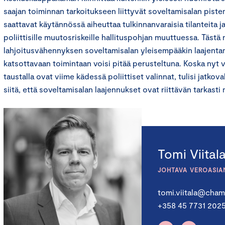
saajan toiminnan tarkoitukseen liittyvät soveltamisalan pist
saattavat käytännössä aiheuttaa tulkinnanvaraisia tilanteita ja
poliittisille muutosriskeille hallituspohjan muuttuessa. Täst
lahjoitusvähennyksen soveltamisalan yleisempääkin laajentam
katsottavaan toimintaan voisi pitää perusteltuna. Koska nyt v
taustalla ovat viime kädessä poliittiset valinnat, tulisi jatkov
siitä, että soveltamisalan laajennukset ovat riittävän tarkasti 
Tomi Viital
JOHTAVA VEROASIA
tomi.viitala@chamb
+358 45 7731 202