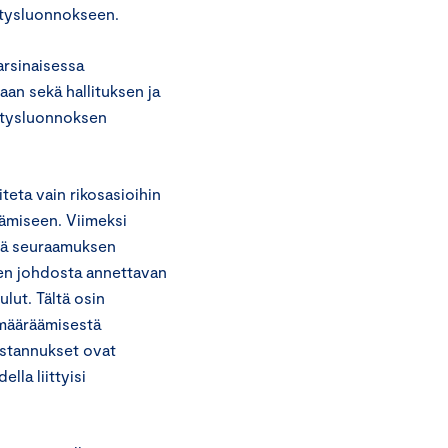
itysluonnokseen.
arsinaisessa
aan sekä hallituksen ja
sitysluonnoksen
teta vain rikosasioihin
äämiseen. Viimeksi
inä seuraamuksen
een johdosta annettavan
lut. Tältä osin
 määräämisestä
ustannukset ovat
lla liittyisi