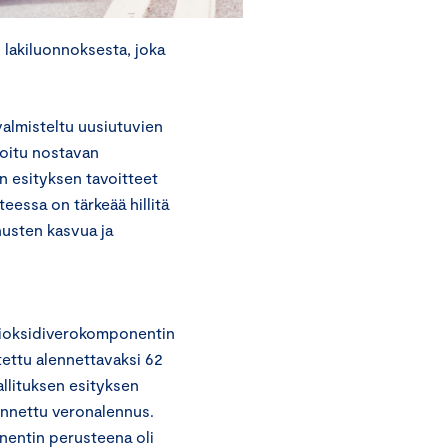
 lakiluonnoksesta, joka
almisteltu uusiutuvien
koitu nostavan
n esityksen tavoitteet
teessa on tärkeää hillitä
nusten kasvua ja
idioksidiverokomponentin
tettu alennettavaksi 62
llituksen esityksen
ennettu veronalennus.
onentin perusteena oli