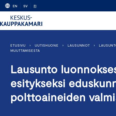
Skip
EN
SV
FI
to
content
ETUSIVU
›
UUTISHUONE
›
LAUSUNNOT
›
LAUSUNT
MUUTTAMISESTA
Lausunto luonnokses
esitykseksi eduskunn
polttoaineiden valm