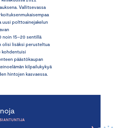
auksena. Vallitsevassa
tarkoituksenmukaisempaa
a uusi polttoainejakelun
tavan
 noin 15–20 sentillä
lisi lisäksi perusteltua
e kohdentuisi
ikenteen päästökaupan
keinoelämän kilpailukykyä
iden hintojen kasvaessa.
noja
ASIANTUNTIJA