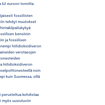
a 62 euroon tonnilta.
aisesti fossiilisten
tiin tehdyt muutokset
hintakilpailukykyä
ssiilisen bensiinin
n ja fossiilisen
nempi hiilidioksidiveron
toaineiden verotasojen
lttonesteiden
ja hiilidioksidiveron
eselpolttonesteellä noin
mpi kuin Suomessa, sillä
i perusteltua kohdistaa
i myös uusiutuviin