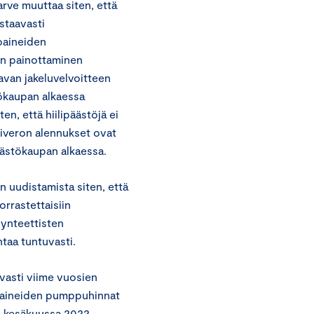
rve muuttaa siten, että
staavasti
toaineiden
sen painottaminen
vavan jakeluvelvoitteen
ökaupan alkaessa
en, että hiilipäästöjä ei
idiveron alennukset ovat
äästökaupan alkaessa.
in uudistamista siten, että
rrastettaisiin
synteettisten
ntaa tuntuvasti.
vasti viime vuosien
ttoaineiden pumppuhinnat
in kesäkuussa 2022