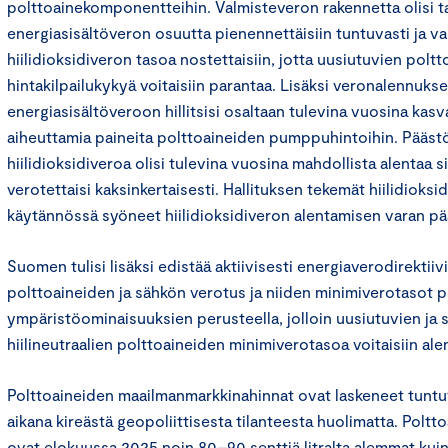
polttoainekomponentteihin. Valmisteveron rakennetta olisi ta
energiasisältöveron osuutta pienennettäisiin tuntuvasti ja va
hiilidioksidiveron tasoa nostettaisiin, jotta uusiutuvien polt
hintakilpailukykyä voitaisiin parantaa. Lisäksi veronalennuk
energiasisältöveroon hillitsisi osaltaan tulevina vuosina kas
aiheuttamia paineita polttoaineiden pumppuhintoihin. Pääst
hiilidioksidiveroa olisi tulevina vuosina mahdollista alentaa sit
verotettaisi kaksinkertaisesti. Hallituksen tekemät hiilidioks
käytännössä syöneet hiilidioksidiveron alentamisen varan p
Suomen tulisi lisäksi edistää aktiivisesti energiaverodirektiiv
polttoaineiden ja sähkön verotus ja niiden minimiverotasot po
ympäristöominaisuuksien perusteella, jolloin uusiutuvien ja 
hiilineutraalien polttoaineiden minimiverotasoa voitaisiin ale
Polttoaineiden maailmanmarkkinahinnat ovat laskeneet tuntu
aikana kireästä geopoliittisesta tilanteesta huolimatta. Pol
ovat elokuussa 2025 noin 80–90 senttiä litralta alemmat ku