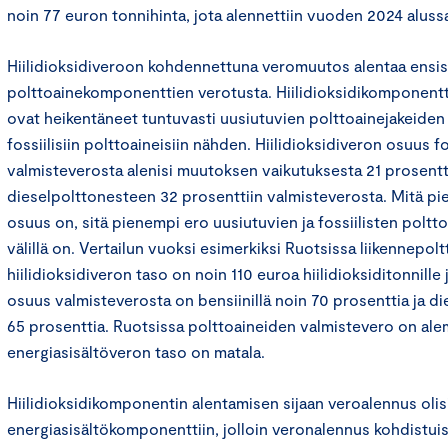
noin 77 euron tonnihinta, jota alennettiin vuoden 2024 aluss
Hiilidioksidiveroon kohdennettuna veromuutos alentaa ensisij
polttoainekomponenttien verotusta. Hiilidioksidikomponent
ovat heikentäneet tuntuvasti uusiutuvien polttoainejakeiden 
fossiilisiin polttoaineisiin nähden. Hiilidioksidiveron osuus fo
valmisteverosta alenisi muutoksen vaikutuksesta 21 prosenttii
dieselpolttonesteen 32 prosenttiin valmisteverosta. Mitä pie
osuus on, sitä pienempi ero uusiutuvien ja fossiilisten polt
välillä on. Vertailun vuoksi esimerkiksi Ruotsissa liikennepo
hiilidioksidiveron taso on noin 110 euroa hiilidioksiditonnille 
osuus valmisteverosta on bensiinillä noin 70 prosenttia ja di
65 prosenttia. Ruotsissa polttoaineiden valmistevero on ale
energiasisältöveron taso on matala.
Hiilidioksidikomponentin alentamisen sijaan veroalennus olis
energiasisältökomponenttiin, jolloin veronalennus kohdistuis