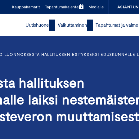
Kauppakamarit
Tapahtumakalenteri
Medialle
ASIANTUN
Uutishuone
Vaikuttaminen
Tapahtumat ja valme
O LUONNOKSESTA HALLITUKSEN ESITYKSEKSI EDUSKUNNALLE L
ta hallituksen
alle laiksi nestemäiste
isteveron muuttamises