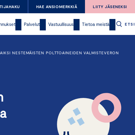
TIJAHAKU
HAE ANSIOMERKKIÄ
LIITY JÄSENEKSI
nnukset
Palvelut
Vastuullisuus
Tietoa meistä
ETSI
AIKSI NESTEMÄISTEN POLTTOAINEIDEN VALMISTEVERON
n
ta