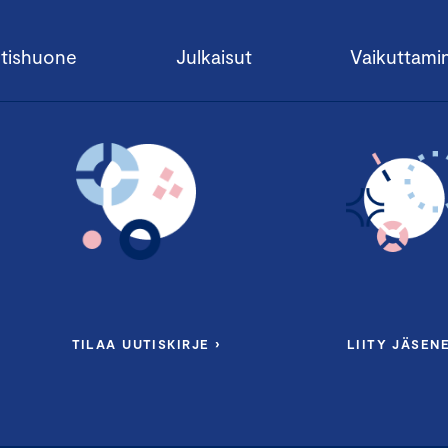
tishuone
Julkaisut
Vaikuttami
TILAA UUTISKIRJE ›
LIITY JÄSENE