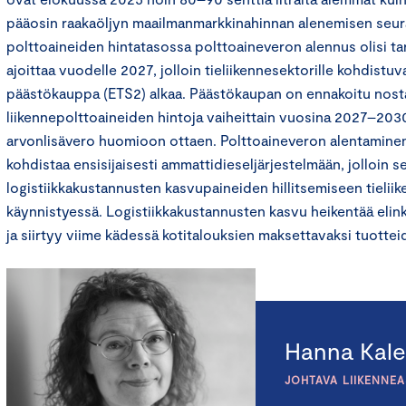
pääosin raakaöljyn maailmanmarkkinahinnan alenemisen seur
polttoaineiden hintatasossa polttoaineveron alennus olisi 
ajoittaa vuodelle 2027, jolloin tieliikennesektorille kohdistuv
päästökauppa (ETS2) alkaa. Päästökaupan on ennakoitu nos
liikennepolttoaineiden hintoja vaiheittain vuosina 2027–2030
arvonlisävero huomioon ottaen. Polttoaineveron alentaminen o
kohdistaa ensisijaisesti ammattidieseljärjestelmään, jolloin s
logistiikkakustannusten kasvupaineiden hillitsemiseen tieli
käynnistyessä. Logistiikkakustannusten kasvu heikentää elin
ja siirtyy viime kädessä kotitalouksien maksettavaksi tuotte
Hanna Kale
JOHTAVA LIIKENNE