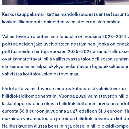
Keskuskauppakamari kiittää mahdollisuudesta antaa lausunto
koskee liikennepolttoaineiden valmisteveron alentamista.
Valmisteveron alentamisen taustalla on vuosina 2023–2024 v
polttoaineiden jakeluvelvoitteen nostaminen, jonka on enna
polttoaineiden hintoja vuosien 2025–2027 aikana. Hallitukse
ovat kannatettavat, sillä vallitsevassa taloudellisessa suhdan
elinkeinoelämän kilpailukykyä heikentävien logistiikkakustan
vahvistaa kotitalouksien ostovoimaa.
Ehdotettu valmisteveron muutos kohdistuisi valmisteveron
hiilidioksidikomponenttiin. Vuonna 2026 valmisteveron hiil
laskentaperusteena olevaa hiilidioksiditonnin arvoa on ehdo
eurosta 56,8 euroon ja vuonna 2027 edelleen 51,3 euroon. Ha
mukainen veromuutos on jo toinen hiilidioksidiveroon kohd
Hallituskauden alussa bensiinin ja dieselin hiilidioksidikomp