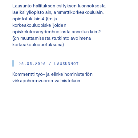
Lausunto hallituksen esityksen luonnoksesta
laeiksi yliopistolain, ammattikorkeakoululain,
opintotukilain 4 §:n ja
korkeakouluopiskelijoiden
opiskeluterveydenhuollosta annetun lain 2
§:n muuttamisesta (tutkinto avoimena
korkeakouluopetuksena)
26.05.2026 / LAUSUNNOT
Kommentti työ- ja elinkeinoministeriön
virkapuheenvuoron valmisteluun