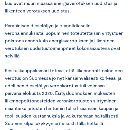
kuuluvat muun muassa energiaverotuksen uudistus ja
liikenteen verotuksen uudistus.
Parafiinisen dieselöljyn ja etanolidieselin
veronalennuksista luopuminen toteutettaisiin yritystuen
poistona ennen kuin energiaverotuksen ja liikenteen
verotuksen uudistustoimenpiteet kokonaisuutena ovat
selvillä.
Keskuskauppakamari toteaa, että liikennepolttoaineiden
verotus on Suomessa jo nyt kansainvälisesti korkeaa, ja
edellinen dieselöljyn veronkorotus tuli voimaan 1.
päivänä elokuuta 2020. Esitysluonnoksen mukaisten
liikennepolttonesteiden veronkorotusten siirtyminen
maantiekuljetusten hintoihin tulisi lisäämään kaupan ja
teollisuuden kustannuksia ja vaikuttamaan haitallisesti
Suomen kilpailukykyyn erityisesti tällä hetkellä