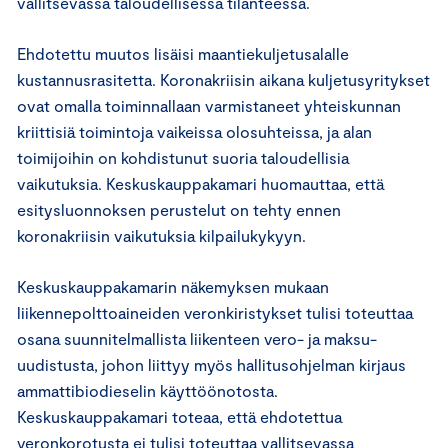
vallitsevassa taloudellisessa tilanteessa.
Ehdotettu muutos lisäisi maantiekuljetusalalle
kustannusrasitetta. Koronakriisin aikana kuljetusyritykset
ovat omalla toiminnallaan varmistaneet yhteiskunnan
kriittisiä toimintoja vaikeissa olosuhteissa, ja alan
toimijoihin on kohdistunut suoria taloudellisia
vaikutuksia. Keskuskauppakamari huomauttaa, että
esitysluonnoksen perustelut on tehty ennen
koronakriisin vaikutuksia kilpailukykyyn.
Keskuskauppakamarin näkemyksen mukaan
liikennepolttoaineiden veronkiristykset tulisi toteuttaa
osana suunnitelmallista liikenteen vero- ja maksu-
uudistusta, johon liittyy myös hallitusohjelman kirjaus
ammattibiodieselin käyttöönotosta.
Keskuskauppakamari toteaa, että ehdotettua
veronkorotusta ei tulisi toteuttaa vallitsevassa