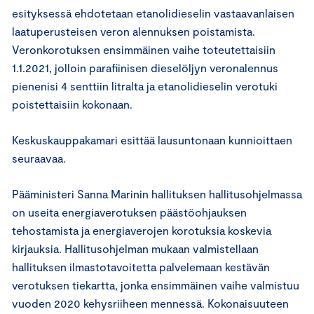
esityksessä ehdotetaan etanolidieselin vastaavanlaisen
laatuperusteisen veron alennuksen poistamista.
Veronkorotuksen ensimmäinen vaihe toteutettaisiin
1.1.2021, jolloin parafiinisen dieselöljyn veronalennus
pienenisi 4 senttiin litralta ja etanolidieselin verotuki
poistettaisiin kokonaan.
Keskuskauppakamari esittää lausuntonaan kunnioittaen
seuraavaa.
Pääministeri Sanna Marinin hallituksen hallitusohjelmassa
on useita energiaverotuksen päästöohjauksen
tehostamista ja energiaverojen korotuksia koskevia
kirjauksia. Hallitusohjelman mukaan valmistellaan
hallituksen ilmastotavoitetta palvelemaan kestävän
verotuksen tiekartta, jonka ensimmäinen vaihe valmistuu
vuoden 2020 kehysriiheen mennessä. Kokonaisuuteen