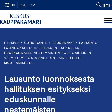
Skip
FI
EN
SV
ETSI
to
content
ETUSIVU
›
UUTISHUONE
›
LAUSUNNOT
›
LAUSUNTO
LUONNOKSESTA HALLITUKSEN ESITYKSEKSI
EDUSKUNNALLE NESTEMÄISTEN POLTTOAINEIDEN
VALMISTEVEROSTA ANNETUN LAIN LIITTEEN
MUUTTAMISESTA
Lausunto luonnoksesta
hallituksen esitykseksi
eduskunnalle
nestemäisten