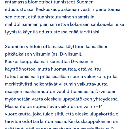
antamassa biometriset tunnisteet Suomen
edustustossa. Keskuskauppakamari vaatii ripeitä toimia
sen eteen, että tunnistautuminen saataisiin
mahdollisimman pian siirrettyä kokonaan sähköiseksi eikä
fyysistä käyntiä edustustossa enää tarvittaisi.
Suomi on vihdoin ottamassa käyttöön kansallisen
pitkäaikaisen viisumin (ns. D-viisumi).
Keskuskauppakamari kannattaa D-viisumin
käyttöönottoa, mutta huomauttaa, että valittu
toteuttamismalli pitää sisällään suuria valuvikoja, jotka
merkittävästi heikentävät viisumin vaikuttavuutta
osaajien maahanmuuton vauhdittamisessa. D-viisumi
myönnetään vasta oleskelulupapäätöksen yhteydessä.
Maahantuloa nopeuttava vaikutus on vain 7–14
vuorokautta, joka tulee siitä, että oleskelulupakorttia ei
tarvitse odottaa lähtömaassa. Keskuskauppakamari on
esittänyt, että nopean maahantulon mahdollistava D-