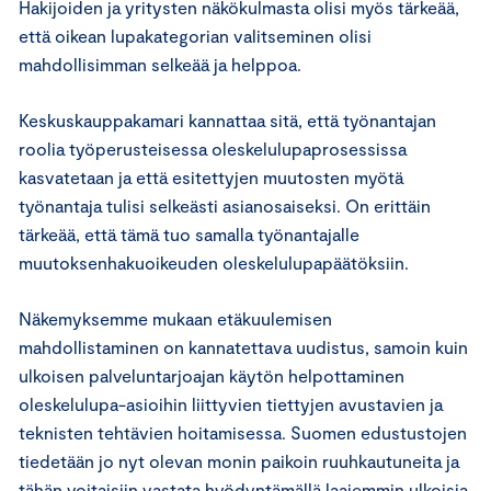
Hakijoiden ja yritysten näkökulmasta olisi myös tärkeää,
että oikean lupakategorian valitseminen olisi
mahdollisimman selkeää ja helppoa.
Keskuskauppakamari kannattaa sitä, että työnantajan
roolia työperusteisessa oleskelulupaprosessissa
kasvatetaan ja että esitettyjen muutosten myötä
työnantaja tulisi selkeästi asianosaiseksi. On erittäin
tärkeää, että tämä tuo samalla työnantajalle
muutoksenhakuoikeuden oleskelulupapäätöksiin.
Näkemyksemme mukaan etäkuulemisen
mahdollistaminen on kannatettava uudistus, samoin kuin
ulkoisen palveluntarjoajan käytön helpottaminen
oleskelulupa-asioihin liittyvien tiettyjen avustavien ja
teknisten tehtävien hoitamisessa. Suomen edustustojen
tiedetään jo nyt olevan monin paikoin ruuhkautuneita ja
tähän voitaisiin vastata hyödyntämällä laajemmin ulkoisia