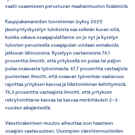
vaatii osaamiseen perustuvan maahanmuuton lisäämistä.
Kauppakamareiden tuoreimman (syksy 2021)
jäsenyrityskyselyn tuloksista saa selkeän kuvan siitä,
kuinka vakava osaajapulatilanne on jo nyt ja kyselyn
tulosten perusteella osaajapulan voidaan ennakoida
jatkuvan lähivuosina. Kyselyyn vastanneista 74,1
prosenttia ilmoitti, että yrityksellä on pulaa tai paljon
pulaa osaavasta työvoimasta. 67,7 prosenttia vastaajista
puolestaan ilmoitti, että osaavan työvoiman saatavuus
rajoittaa yrityksen kasvua ja liiketoiminnan kehittymistä.
76,3 prosenttia vastaajista ilmoitti, että yrityksen
rekrytointitarve kasvaa tai kasvaa merkittävästi 2–3
vuoden aikajänteellä.
Väestörakenteen muutos aiheuttaa ison haasteen
osaajien saatavuuteen. Uusimpien väestöennusteiden