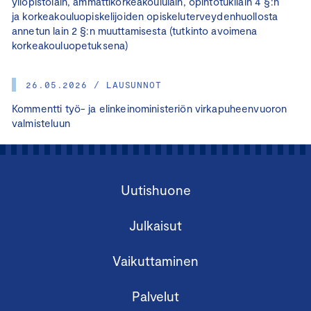
yliopistolain, ammattikorkeakoululain, opintotukilain 4 §:n
ja korkeakouluopiskelijoiden opiskeluterveydenhuollosta
annetun lain 2 §:n muuttamisesta (tutkinto avoimena
korkeakouluopetuksena)
26.05.2026 / LAUSUNNOT
Kommentti työ- ja elinkeinoministeriön virkapuheenvuoron
valmisteluun
Uutishuone
Julkaisut
Vaikuttaminen
Palvelut