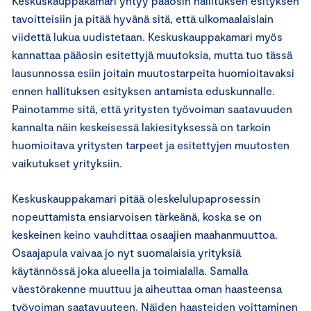
Keskuskauppakamari yhtyy pääosin hallituksen esityksen
tavoitteisiin ja pitää hyvänä sitä, että ulkomaalaislain
viidettä lukua uudistetaan. Keskuskauppakamari myös
kannattaa pääosin esitettyjä muutoksia, mutta tuo tässä
lausunnossa esiin joitain muutostarpeita huomioitavaksi
ennen hallituksen esityksen antamista eduskunnalle.
Painotamme sitä, että yritysten työvoiman saatavuuden
kannalta näin keskeisessä lakiesityksessä on tarkoin
huomioitava yritysten tarpeet ja esitettyjen muutosten
vaikutukset yrityksiin.
Keskuskauppakamari pitää oleskelulupaprosessin
nopeuttamista ensiarvoisen tärkeänä, koska se on
keskeinen keino vauhdittaa osaajien maahanmuuttoa.
Osaajapula vaivaa jo nyt suomalaisia yrityksiä
käytännössä joka alueella ja toimialalla. Samalla
väestörakenne muuttuu ja aiheuttaa oman haasteensa
työvoiman saatavuuteen. Näiden haasteiden voittaminen