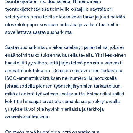
työntekijöitä eli ns. duunareita. Nimenomaan
työntekijätehtävissä toimiville osaajille näyttää eri
selvitysten perusteella olevan kova tarve ja juuri heidän
oleskelulupaprosessiaan hidastaa ja vaikeuttaa heihin
sovellettava saatavuusharkinta.
Saatavuusharkinta on aikansa elänyt järjestelmä, joka ei
enää toimi tarkoituksenmukaisella tavalla. Yksi keskeinen
haaste liittyy siihen, että järjestelmä perustuu vahvasti
ammattiluokitukseen. Osaajien saatavuuden tarkastelu
ISCO-ammattiluokituksen nelinumeroilla jaotuksella
johtaa todella pienten työntekijäryhmien tarkasteluun,
mikä ei edistä työvoiman saatavuutta. Esimerkiksi kaikki
kokit tai hitsaajat eivät ole samanlaisia ja rekrytoivalla
yrityksellä voi olla hyvinkin erilaisia ja tarkkoja
osaamisvaatimuksia.
On myös hyvä huomioida, että osaratkaisua