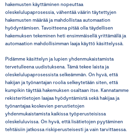
hakemusten käyttäminen nopeuttaa
oleskelulupaprosessia, vähentää väärin täytettyjen
hakemusten määrää ja mahdollistaa automaation
hyödyntämisen. Tavoitteena pitää olla täydellisen
hakemuksen tekeminen heti ensimmäisellä yrittämällä ja
automaation mahdollisimman laaja käyttö käsittelyssä.
Pidämme käsittelyn ja lupien yhdenmukaistamista
tervetulleena uudistuksena. Tämä tekee laista ja
oleskelulupaprosessista selkeämmän. On hyvä, että
hakijan ja työnantajan roolia selkeytetään siten, että
kumpikin täyttää hakemuksen osaltaan itse. Kannatamme
rekisteritietojen laajaa hyödyntämistä sekä hakijaa ja
työnantajaa koskevien perustietojen
yhdenmukaistamista kaikissa työperusteisissa
oleskeluluvissa. On hyvä, että lisätietojen pyytäminen
tehtäisiin jatkossa riskiperusteisesti ja vain tarvittaessa.