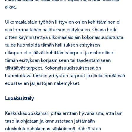
aikaa.
Ulkomaalaislain työhön liittyvien osien kehittäminen ei
saa loppua tähän hallituksen esitykseen. Osana hetki
sitten käynnistettyä ulkomaalaislain kokonaisuudistusta
tulee huomioida tämän hallituksen esityksen
ulkopuolelle jäävät kehittämistarpeet ja mahdolliset
tämän esityksen korjaamiseen tai täydentämiseen
tähtäävät tarpeet. Kokonaisuudistuksessa on
huomioitava tarkoin yritysten tarpeet ja elinkeinoelämää
edustavien järjestöjen näkemykset.
Lupakäsittely
Keskuskauppakamari pitää erittäin hyvänä sitä, että lain
tasolla ohjataan ja kannustetaan jättämään
oleskelulupahakemus sähköisenä. Sähköisten