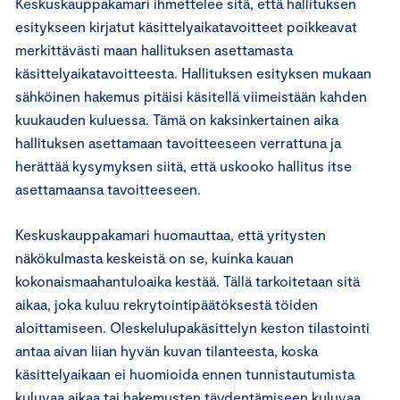
Keskuskauppakamari ihmettelee sitä, että hallituksen
esitykseen kirjatut käsittelyaikatavoitteet poikkeavat
merkittävästi maan hallituksen asettamasta
käsittelyaikatavoitteesta. Hallituksen esityksen mukaan
sähköinen hakemus pitäisi käsitellä viimeistään kahden
kuukauden kuluessa. Tämä on kaksinkertainen aika
hallituksen asettamaan tavoitteeseen verrattuna ja
herättää kysymyksen siitä, että uskooko hallitus itse
asettamaansa tavoitteeseen.
Keskuskauppakamari huomauttaa, että yritysten
näkökulmasta keskeistä on se, kuinka kauan
kokonaismaahantuloaika kestää. Tällä tarkoitetaan sitä
aikaa, joka kuluu rekrytointipäätöksestä töiden
aloittamiseen. Oleskelulupakäsittelyn keston tilastointi
antaa aivan liian hyvän kuvan tilanteesta, koska
käsittelyaikaan ei huomioida ennen tunnistautumista
kuluvaa aikaa tai hakemusten täydentämiseen kuluvaa