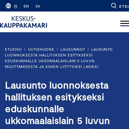
Skip
FI
EN
SV
ETSI
to
content
ETUSIVU
›
UUTISHUONE
›
LAUSUNNOT
›
LAUSUNTO
LUONNOKSESTA HALLITUKSEN ESITYKSEKSI
EDUSKUNNALLE UKKOMAALAISLAIN 5 LUVUN
MUUTTAMISESTA JA SIIHEN LIITTYVIKSI LAEIKSI
Lausunto luonnoksesta
hallituksen esitykseksi
eduskunnalle
ukkomaalaislain 5 luvun