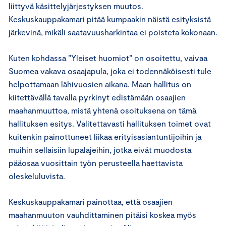
liittyvä käsittelyjärjestyksen muutos.
Keskuskauppakamari pitää kumpaakin näistä esityksistä
järkevinä, mikäli saatavuusharkintaa ei poisteta kokonaan.
Kuten kohdassa ”Yleiset huomiot” on osoitettu, vaivaa
Suomea vakava osaajapula, joka ei todennäköisesti tule
helpottamaan lähivuosien aikana. Maan hallitus on
kiitettävällä tavalla pyrkinyt edistämään osaajien
maahanmuuttoa, mistä yhtenä osoituksena on tämä
hallituksen esitys. Valitettavasti hallituksen toimet ovat
kuitenkin painottuneet liikaa erityisasiantuntijoihin ja
muihin sellaisiin lupalajeihin, jotka eivät muodosta
pääosaa vuosittain työn perusteella haettavista
oleskeluluvista.
Keskuskauppakamari painottaa, että osaajien
maahanmuuton vauhdittaminen pitäisi koskea myös