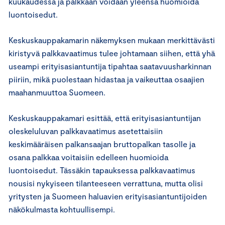
kuukaudessa ja palkkaan voidaan yleensä huomioida
luontoisedut.
Keskuskauppakamarin näkemyksen mukaan merkittävästi
kiristyvä palkkavaatimus tulee johtamaan siihen, että yhä
useampi erityisasiantuntija tipahtaa saatavuusharkinnan
piiriin, mikä puolestaan hidastaa ja vaikeuttaa osaajien
maahanmuuttoa Suomeen.
Keskuskauppakamari esittää, että erityisasiantuntijan
oleskeluluvan palkkavaatimus asetettaisiin
keskimääräisen palkansaajan bruttopalkan tasolle ja
osana palkkaa voitaisiin edelleen huomioida
luontoisedut. Tässäkin tapauksessa palkkavaatimus
nousisi nykyiseen tilanteeseen verrattuna, mutta olisi
yritysten ja Suomeen haluavien erityisasiantuntijoiden
näkökulmasta kohtuullisempi.