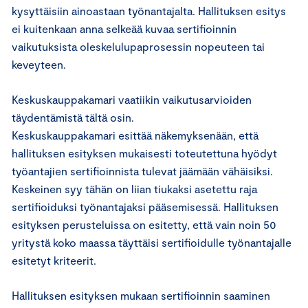
kysyttäisiin ainoastaan työnantajalta. Hallituksen esitys
ei kuitenkaan anna selkeää kuvaa sertifioinnin
vaikutuksista oleskelulupaprosessin nopeuteen tai
keveyteen.
Keskuskauppakamari vaatiikin vaikutusarvioiden
täydentämistä tältä osin.
Keskuskauppakamari esittää näkemyksenään, että
hallituksen esityksen mukaisesti toteutettuna hyödyt
työantajien sertifioinnista tulevat jäämään vähäisiksi.
Keskeinen syy tähän on liian tiukaksi asetettu raja
sertifioiduksi työnantajaksi pääsemisessä. Hallituksen
esityksen perusteluissa on esitetty, että vain noin 50
yritystä koko maassa täyttäisi sertifioidulle työnantajalle
esitetyt kriteerit.
Hallituksen esityksen mukaan sertifioinnin saaminen