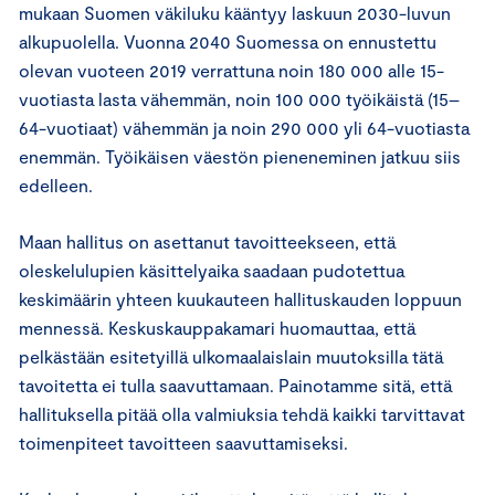
mukaan Suomen väkiluku kääntyy laskuun 2030-luvun
alkupuolella. Vuonna 2040 Suomessa on ennustettu
olevan vuoteen 2019 verrattuna noin 180 000 alle 15-
vuotiasta lasta vähemmän, noin 100 000 työikäistä (15–
64-vuotiaat) vähemmän ja noin 290 000 yli 64-vuotiasta
enemmän. Työikäisen väestön pieneneminen jatkuu siis
edelleen.
Maan hallitus on asettanut tavoitteekseen, että
oleskelulupien käsittelyaika saadaan pudotettua
keskimäärin yhteen kuukauteen hallituskauden loppuun
mennessä. Keskuskauppakamari huomauttaa, että
pelkästään esitetyillä ulkomaalaislain muutoksilla tätä
tavoitetta ei tulla saavuttamaan. Painotamme sitä, että
hallituksella pitää olla valmiuksia tehdä kaikki tarvittavat
toimenpiteet tavoitteen saavuttamiseksi.