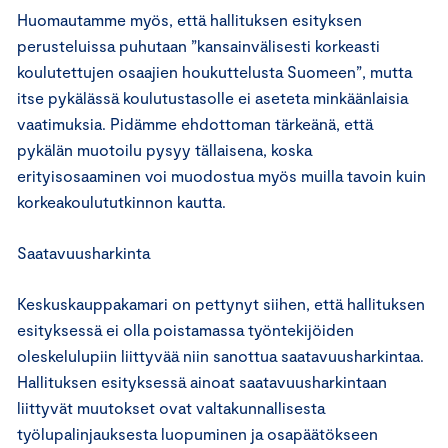
Huomautamme myös, että hallituksen esityksen
perusteluissa puhutaan ”kansainvälisesti korkeasti
koulutettujen osaajien houkuttelusta Suomeen”, mutta
itse pykälässä koulutustasolle ei aseteta minkäänlaisia
vaatimuksia. Pidämme ehdottoman tärkeänä, että
pykälän muotoilu pysyy tällaisena, koska
erityisosaaminen voi muodostua myös muilla tavoin kuin
korkeakoulututkinnon kautta.
Saatavuusharkinta
Keskuskauppakamari on pettynyt siihen, että hallituksen
esityksessä ei olla poistamassa työntekijöiden
oleskelulupiin liittyvää niin sanottua saatavuusharkintaa.
Hallituksen esityksessä ainoat saatavuusharkintaan
liittyvät muutokset ovat valtakunnallisesta
työlupalinjauksesta luopuminen ja osapäätökseen