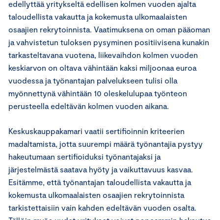
edellyttää yritykseltä edellisen kolmen vuoden ajalta
taloudellista vakautta ja kokemusta ulkomaalaisten
osaajien rekrytoinnista. Vaatimuksena on oman pääoman
ja vahvistetun tuloksen pysyminen positiivisena kunakin
tarkasteltavana vuotena, liikevaihdon kolmen vuoden
keskiarvon on oltava vähintään kaksi miljoonaa euroa
vuodessa ja työnantajan palvelukseen tulisi olla
myönnettynä vähintään 10 oleskelulupaa työnteon
perusteella edeltävän kolmen vuoden aikana.
Keskuskauppakamari vaatii sertifioinnin kriteerien
madaltamista, jotta suurempi määrä työnantajia pystyy
hakeutumaan sertifioiduksi työnantajaksi ja
järjestelmästä saatava hyöty ja vaikuttavuus kasvaa.
Esitämme, että työnantajan taloudellista vakautta ja
kokemusta ulkomaalaisten osaajien rekrytoinnista
tarkistettaisiin vain kahden edeltävän vuoden osalta.