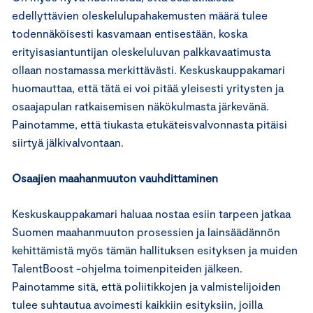
edellyttävien oleskelulupahakemusten määrä tulee
todennäköisesti kasvamaan entisestään, koska
erityisasiantuntijan oleskeluluvan palkkavaatimusta
ollaan nostamassa merkittävästi. Keskuskauppakamari
huomauttaa, että tätä ei voi pitää yleisesti yritysten ja
osaajapulan ratkaisemisen näkökulmasta järkevänä.
Painotamme, että tiukasta etukäteisvalvonnasta pitäisi
siirtyä jälkivalvontaan.
Osaajien maahanmuuton vauhdittaminen
Keskuskauppakamari haluaa nostaa esiin tarpeen jatkaa
Suomen maahanmuuton prosessien ja lainsäädännön
kehittämistä myös tämän hallituksen esityksen ja muiden
TalentBoost -ohjelma toimenpiteiden jälkeen.
Painotamme sitä, että poliitikkojen ja valmistelijoiden
tulee suhtautua avoimesti kaikkiin esityksiin, joilla