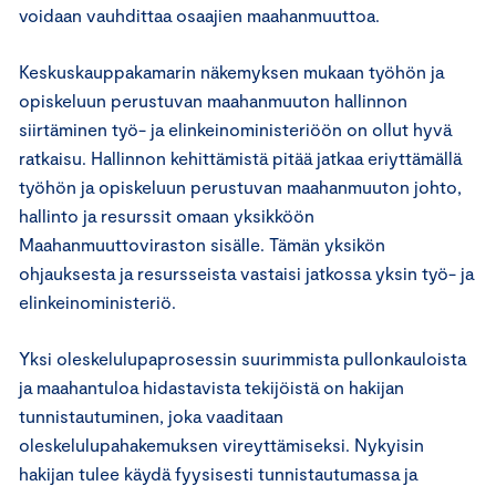
voidaan vauhdittaa osaajien maahanmuuttoa.
Keskuskauppakamarin näkemyksen mukaan työhön ja
opiskeluun perustuvan maahanmuuton hallinnon
siirtäminen työ- ja elinkeinoministeriöön on ollut hyvä
ratkaisu. Hallinnon kehittämistä pitää jatkaa eriyttämällä
työhön ja opiskeluun perustuvan maahanmuuton johto,
hallinto ja resurssit omaan yksikköön
Maahanmuuttoviraston sisälle. Tämän yksikön
ohjauksesta ja resursseista vastaisi jatkossa yksin työ- ja
elinkeinoministeriö.
Yksi oleskelulupaprosessin suurimmista pullonkauloista
ja maahantuloa hidastavista tekijöistä on hakijan
tunnistautuminen, joka vaaditaan
oleskelulupahakemuksen vireyttämiseksi. Nykyisin
hakijan tulee käydä fyysisesti tunnistautumassa ja