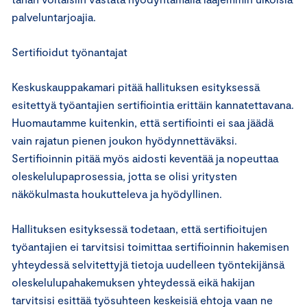
palveluntarjoajia.
Sertifioidut työnantajat
Keskuskauppakamari pitää hallituksen esityksessä
esitettyä työantajien sertifiointia erittäin kannatettavana.
Huomautamme kuitenkin, että sertifiointi ei saa jäädä
vain rajatun pienen joukon hyödynnettäväksi.
Sertifioinnin pitää myös aidosti keventää ja nopeuttaa
oleskelulupaprosessia, jotta se olisi yritysten
näkökulmasta houkutteleva ja hyödyllinen.
Hallituksen esityksessä todetaan, että sertifioitujen
työantajien ei tarvitsisi toimittaa sertifioinnin hakemisen
yhteydessä selvitettyjä tietoja uudelleen työntekijänsä
oleskelulupahakemuksen yhteydessä eikä hakijan
tarvitsisi esittää työsuhteen keskeisiä ehtoja vaan ne