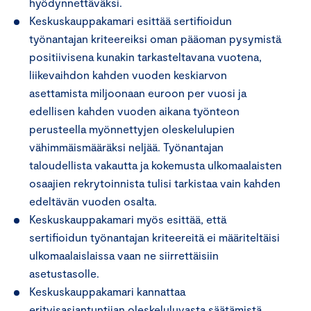
hyödynnettäväksi.
Keskuskauppakamari esittää sertifioidun
työnantajan kriteereiksi oman pääoman pysymistä
positiivisena kunakin tarkasteltavana vuotena,
liikevaihdon kahden vuoden keskiarvon
asettamista miljoonaan euroon per vuosi ja
edellisen kahden vuoden aikana työnteon
perusteella myönnettyjen oleskelulupien
vähimmäismääräksi neljää. Työnantajan
taloudellista vakautta ja kokemusta ulkomaalaisten
osaajien rekrytoinnista tulisi tarkistaa vain kahden
edeltävän vuoden osalta.
Keskuskauppakamari myös esittää, että
sertifioidun työnantajan kriteereitä ei määriteltäisi
ulkomaalaislaissa vaan ne siirrettäisiin
asetustasolle.
Keskuskauppakamari kannattaa
erityisasiantuntijan oleskeluluvasta säätämistä