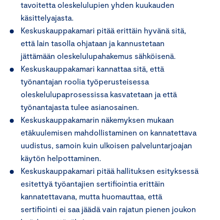
tavoitetta oleskelulupien yhden kuukauden
käsittelyajasta.
Keskuskauppakamari pitää erittäin hyvänä sitä,
että lain tasolla ohjataan ja kannustetaan
jättämään oleskelulupahakemus sähköisenä.
Keskuskauppakamari kannattaa sitä, että
työnantajan roolia työperusteisessa
oleskelulupaprosessissa kasvatetaan ja että
työnantajasta tulee asianosainen.
Keskuskauppakamarin näkemyksen mukaan
etäkuulemisen mahdollistaminen on kannatettava
uudistus, samoin kuin ulkoisen palveluntarjoajan
käytön helpottaminen.
Keskuskauppakamari pitää hallituksen esityksessä
esitettyä työantajien sertifiointia erittäin
kannatettavana, mutta huomauttaa, että
sertifiointi ei saa jäädä vain rajatun pienen joukon