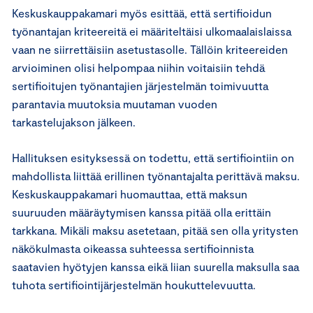
Keskuskauppakamari myös esittää, että sertifioidun
työnantajan kriteereitä ei määriteltäisi ulkomaalaislaissa
vaan ne siirrettäisiin asetustasolle. Tällöin kriteereiden
arvioiminen olisi helpompaa niihin voitaisiin tehdä
sertifioitujen työnantajien järjestelmän toimivuutta
parantavia muutoksia muutaman vuoden
tarkastelujakson jälkeen.
Hallituksen esityksessä on todettu, että sertifiointiin on
mahdollista liittää erillinen työnantajalta perittävä maksu.
Keskuskauppakamari huomauttaa, että maksun
suuruuden määräytymisen kanssa pitää olla erittäin
tarkkana. Mikäli maksu asetetaan, pitää sen olla yritysten
näkökulmasta oikeassa suhteessa sertifioinnista
saatavien hyötyjen kanssa eikä liian suurella maksulla saa
tuhota sertifiointijärjestelmän houkuttelevuutta.