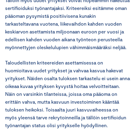
Tällöin myös uudet yritykset voivat nopeammin hakeutua
sertifioiduksi työnantajaksi. Kriteereiksi esitämme oman
pääoman pysymistä positiivisena kunakin
tarkasteltavana vuotena, liikevaihdon kahden vuoden
keskiarvon asettamista miljoonaan euroon per vuosi ja
edellisen kahden vuoden aikana työnteon perusteella
myönnettyjen oleskelulupien vähimmäismääräksi neljää.
Taloudellisten kriteereiden asettamisessa on
huomioitava uudet yritykset ja vahvaa kasvua hakevat
yritykset. Näiden osalta tuloksen tarkastelu ei usein anna
oikeaa kuvaa yrityksen kyvystä hoitaa velvoitteitaan.
Näin on varsinkin tilanteissa, joissa oma pääoma on
erittäin vahva, mutta kasvuun investoiminen kääntää
tuloksen heikoksi. Toisaalta juuri kasvuvaiheessa on
myös yleensä tarve rekrytoinneilla ja tällöin sertifioidun
työnantajan status olisi yritykselle hyödyllinen.