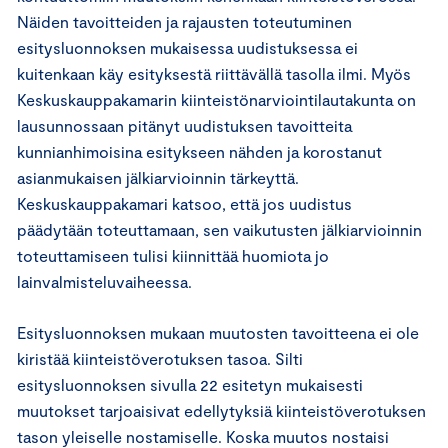
Näiden tavoitteiden ja rajausten toteutuminen
esitysluonnoksen mukaisessa uudistuksessa ei
kuitenkaan käy esityksestä riittävällä tasolla ilmi. Myös
Keskuskauppakamarin kiinteistönarviointilautakunta on
lausunnossaan pitänyt uudistuksen tavoitteita
kunnianhimoisina esitykseen nähden ja korostanut
asianmukaisen jälkiarvioinnin tärkeyttä.
Keskuskauppakamari katsoo, että jos uudistus
päädytään toteuttamaan, sen vaikutusten jälkiarvioinnin
toteuttamiseen tulisi kiinnittää huomiota jo
lainvalmisteluvaiheessa.
Esitysluonnoksen mukaan muutosten tavoitteena ei ole
kiristää kiinteistöverotuksen tasoa. Silti
esitysluonnoksen sivulla 22 esitetyn mukaisesti
muutokset tarjoaisivat edellytyksiä kiinteistöverotuksen
tason yleiselle nostamiselle. Koska muutos nostaisi