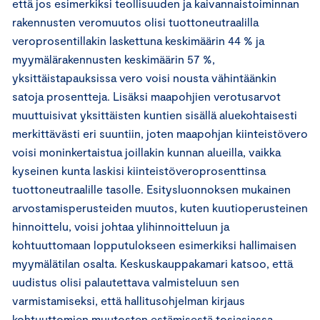
että jos esimerkiksi teollisuuden ja kaivannaistoiminnan
rakennusten veromuutos olisi tuottoneutraalilla
veroprosentillakin laskettuna keskimäärin 44 % ja
myymälärakennusten keskimäärin 57 %,
yksittäistapauksissa vero voisi nousta vähintäänkin
satoja prosentteja. Lisäksi maapohjien verotusarvot
muuttuisivat yksittäisten kuntien sisällä aluekohtaisesti
merkittävästi eri suuntiin, joten maapohjan kiinteistövero
voisi moninkertaistua joillakin kunnan alueilla, vaikka
kyseinen kunta laskisi kiinteistöveroprosenttinsa
tuottoneutraalille tasolle. Esitysluonnoksen mukainen
arvostamisperusteiden muutos, kuten kuutioperusteinen
hinnoittelu, voisi johtaa ylihinnoitteluun ja
kohtuuttomaan lopputulokseen esimerkiksi hallimaisen
myymälätilan osalta. Keskuskauppakamari katsoo, että
uudistus olisi palautettava valmisteluun sen
varmistamiseksi, että hallitusohjelman kirjaus
kohtuuttomien muutosten estämisestä tosiasiassa