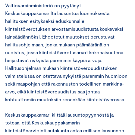
Valtiovarainministeriö on pyytänyt
Keskuskauppakamarilta lausuntoa luonnoksesta
hallituksen esitykseksi eduskunnalle
kiinteistöverotuksen arvostamisuudistusta koskevaksi
lainsäädännöksi. Ehdotetut muutokset perustuvat
hallitusohjelmaan, jonka mukaan päämääränä on
uudistus, jossa kiinteistöverotusarvot kokonaisuutena
heijastavat nykyistä paremmin käypiä arvoja.
Hallitusohjelman mukaan kiinteistöverouudistuksen
valmistelussa on otettava nykyistä paremmin huomioon
sekä maapohjan että rakennusten todellinen markkina-
arvo, eikä kiinteistöverouudistus saa johtaa
kohtuuttomiin muutoksiin kenenkään kiinteistöverossa.
Keskuskauppakamari kiittää lausuntopyynnöstä ja
toteaa, että Keskuskauppakamarin
kiinteistönarviointilautakunta antaa erillisen lausunnon