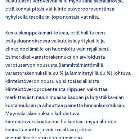
vaikutukset verovelvollisille myös siinä skenaariossa,
että kunnat pitäisivät kiinteistöveroprosenttinsa
nykyisellä tasolla tai jopa nostaisivat niitä.
Keskuskauppakamari toteaa, että hallituksen
esitysluonnoksessa vaikutuksia yrityksille ja
elinkeinoelämälle on huomioitu vain rajallisesti.
Esimerkiksi varastorakennuksien arvioidusta
verotusarvon noususta (lämmittämättömillä
varastorakennuksilla 20 % ja lämmitetyillä 60 %) johtuva
kiinteistöveron nousu voisi tosiasiallisista
kiinteistöveroprosenteista riippuen vaikuttaa
merkittävästi muun muassa kaupan ja logistiikka-alan
kustannuksiin ja aiheuttaa painetta hinnankorotuksiin.
Myymälärakennuksiin kohdistuva
kiinteistöverokustannus heikentäisi myymälöiden
kannattavuutta ja voisi osaltaan johtaa
myymäläverkoston supistumiseen.