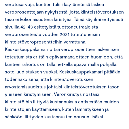
verotusarvoja, kuntien tulisi käytännössä laskea
veroprosenttejaan nykyisestä, jotta kiinteistöverotuksen
taso ei kokonaisuutena kiristyisi. Tämä käy ilmi erityisesti
sivuilla 42-43 esitetyistä tuottoneutraaleista
veroprosenteista vuoden 2021 toteutuneisiin
kiinteistöveroprosentteihin verrattuna.
Keskuskauppakamari pitää veroprosenttien laskemisen
toteutumista erittäin epävarmana ottaen huomioon, että
kuntien rahoitus on tällä hetkellä epävarmalla pohjalla
sote-uudistuksen vuoksi. Keskuskauppakamari pitääkin
todennäköisenä, että kiinteistöverotuksen
arvostamisuudistus johtaisi kiinteistöverotuksen tason
yleiseen kiristymiseen. Veronkiristys nostaisi
kiinteistöihin liittyviä kustannuksia entisestään muiden
kiinteistöjen käyttämiseen, kuten lämmitykseen ja
sähköön, liittyvien kustannusten nousun lisäksi.