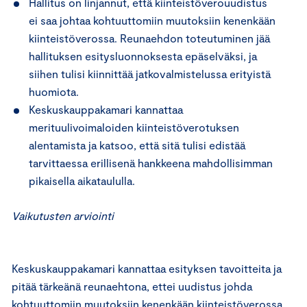
Hallitus on linjannut, että kiinteistöverouudistus
ei saa johtaa kohtuuttomiin muutoksiin kenenkään
kiinteistöverossa. Reunaehdon toteutuminen jää
hallituksen esitysluonnoksesta epäselväksi, ja
siihen tulisi kiinnittää jatkovalmistelussa erityistä
huomiota.
Keskuskauppakamari kannattaa
merituulivoimaloiden kiinteistöverotuksen
alentamista ja katsoo, että sitä tulisi edistää
tarvittaessa erillisenä hankkeena mahdollisimman
pikaisella aikataululla.
Vaikutusten arviointi
Keskuskauppakamari kannattaa esityksen tavoitteita ja
pitää tärkeänä reunaehtona, ettei uudistus johda
kohtuuttomiin muutoksiin kenenkään kiinteistöverossa.