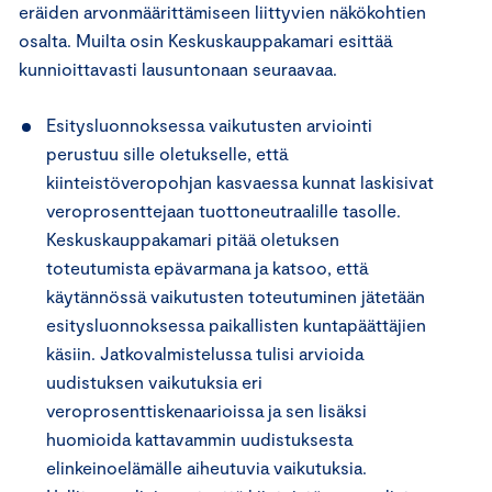
eräiden arvonmäärittämiseen liittyvien näkökohtien
osalta. Muilta osin Keskuskauppakamari esittää
kunnioittavasti lausuntonaan seuraavaa.
Esitysluonnoksessa vaikutusten arviointi
perustuu sille oletukselle, että
kiinteistöveropohjan kasvaessa kunnat laskisivat
veroprosenttejaan tuottoneutraalille tasolle.
Keskuskauppakamari pitää oletuksen
toteutumista epävarmana ja katsoo, että
käytännössä vaikutusten toteutuminen jätetään
esitysluonnoksessa paikallisten kuntapäättäjien
käsiin. Jatkovalmistelussa tulisi arvioida
uudistuksen vaikutuksia eri
veroprosenttiskenaarioissa ja sen lisäksi
huomioida kattavammin uudistuksesta
elinkeinoelämälle aiheutuvia vaikutuksia.