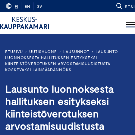
Skip
FI
EN
SV
ETSI
to
content
ETUSIVU
›
UUTISHUONE
›
LAUSUNNOT
›
LAUSUNTO
LUONNOKSESTA HALLITUKSEN ESITYKSEKSI
KIINTEISTÖVEROTUKSEN ARVOSTAMISUUDISTUSTA
KOSKEVAKSI LAINSÄÄDÄNNÖKSI
Lausunto luonnoksesta
hallituksen esitykseksi
kiinteistöverotuksen
arvostamisuudistusta