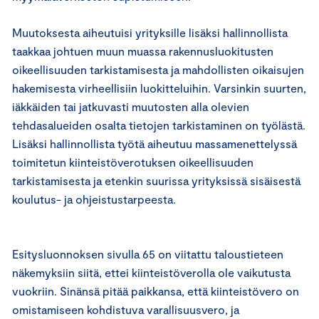
Muutoksesta aiheutuisi yrityksille lisäksi hallinnollista
taakkaa johtuen muun muassa rakennusluokitusten
oikeellisuuden tarkistamisesta ja mahdollisten oikaisujen
hakemisesta virheellisiin luokitteluihin. Varsinkin suurten,
iäkkäiden tai jatkuvasti muutosten alla olevien
tehdasalueiden osalta tietojen tarkistaminen on työlästä.
Lisäksi hallinnollista työtä aiheutuu massamenettelyssä
toimitetun kiinteistöverotuksen oikeellisuuden
tarkistamisesta ja etenkin suurissa yrityksissä sisäisestä
koulutus- ja ohjeistustarpeesta.
Esitysluonnoksen sivulla 65 on viitattu taloustieteen
näkemyksiin siitä, ettei kiinteistöverolla ole vaikutusta
vuokriin. Sinänsä pitää paikkansa, että kiinteistövero on
omistamiseen kohdistuva varallisuusvero, ja