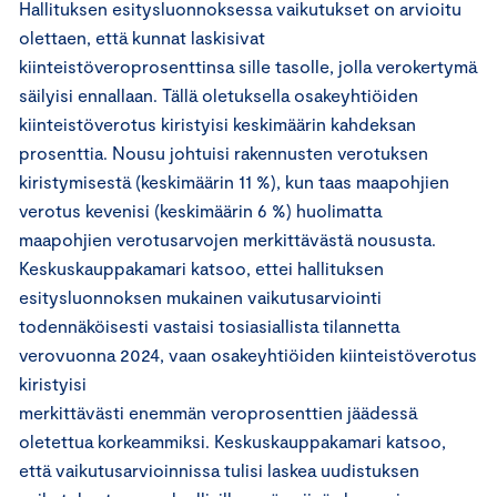
Hallituksen esitysluonnoksessa vaikutukset on arvioitu
olettaen, että kunnat laskisivat
kiinteistöveroprosenttinsa sille tasolle, jolla verokertymä
säilyisi ennallaan. Tällä oletuksella osakeyhtiöiden
kiinteistöverotus kiristyisi keskimäärin kahdeksan
prosenttia. Nousu johtuisi rakennusten verotuksen
kiristymisestä (keskimäärin 11 %), kun taas maapohjien
verotus kevenisi (keskimäärin 6 %) huolimatta
maapohjien verotusarvojen merkittävästä noususta.
Keskuskauppakamari katsoo, ettei hallituksen
esitysluonnoksen mukainen vaikutusarviointi
todennäköisesti vastaisi tosiasiallista tilannetta
verovuonna 2024, vaan osakeyhtiöiden kiinteistöverotus
kiristyisi
merkittävästi enemmän veroprosenttien jäädessä
oletettua korkeammiksi. Keskuskauppakamari katsoo,
että vaikutusarvioinnissa tulisi laskea uudistuksen