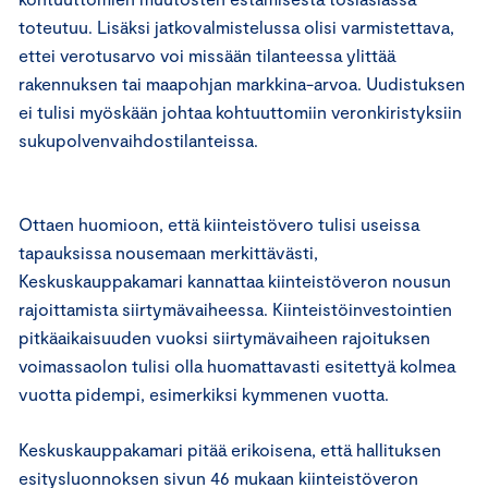
toteutuu. Lisäksi jatkovalmistelussa olisi varmistettava,
ettei verotusarvo voi missään tilanteessa ylittää
rakennuksen tai maapohjan markkina-arvoa. Uudistuksen
ei tulisi myöskään johtaa kohtuuttomiin veronkiristyksiin
sukupolvenvaihdostilanteissa.
Ottaen huomioon, että kiinteistövero tulisi useissa
tapauksissa nousemaan merkittävästi,
Keskuskauppakamari kannattaa kiinteistöveron nousun
rajoittamista siirtymävaiheessa. Kiinteistöinvestointien
pitkäaikaisuuden vuoksi siirtymävaiheen rajoituksen
voimassaolon tulisi olla huomattavasti esitettyä kolmea
vuotta pidempi, esimerkiksi kymmenen vuotta.
Keskuskauppakamari pitää erikoisena, että hallituksen
esitysluonnoksen sivun 46 mukaan kiinteistöveron