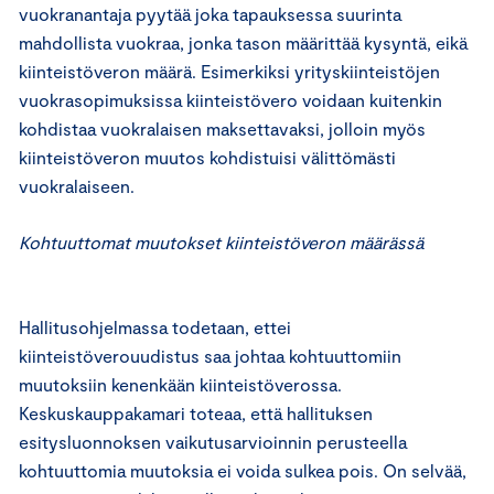
vuokranantaja pyytää joka tapauksessa suurinta
mahdollista vuokraa, jonka tason määrittää kysyntä, eikä
kiinteistöveron määrä. Esimerkiksi yrityskiinteistöjen
vuokrasopimuksissa kiinteistövero voidaan kuitenkin
kohdistaa vuokralaisen maksettavaksi, jolloin myös
kiinteistöveron muutos kohdistuisi välittömästi
vuokralaiseen.
Kohtuuttomat muutokset kiinteistöveron määrässä
Hallitusohjelmassa todetaan, ettei
kiinteistöverouudistus saa johtaa kohtuuttomiin
muutoksiin kenenkään kiinteistöverossa.
Keskuskauppakamari toteaa, että hallituksen
esitysluonnoksen vaikutusarvioinnin perusteella
kohtuuttomia muutoksia ei voida sulkea pois. On selvää,