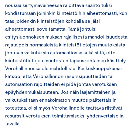
nousua siirtymävaiheessa rajoittava sääntö tulisi
kohdistumaan joihinkin kiinteistöihin aiheettomasti, kun
taas joidenkin kiinteistöjen kohdalla se jäisi
aiheettomasti soveltamatta. Tämä johtuisi
esitysluonnoksen mukaan rajallisesta mahdollisuudesta
rajata pois normaaleista kiinteistötietojen muutoksista
johtuvia vaikutuksia automaatiossa sekä siitä, ettei
kiinteistötietojen muutosten tapauskohtainen käsittely
Verohallinnossa ole mahdollista. Keskuskauppakamari
katsoo, että Verohallinnon resurssipuutteiden tai
automaation rajoitteiden ei pidä johtaa verotuksen
epäyhdenmukaisuuteen. Jos näin laajamittainen ja
vaikutuksiltaan ennakoimaton muutos päätettäisiin
toteuttaa, olisi myös Verohallinnolle taattava riittävät
resurssit verotuksen toimittamiseksi yhdenvertaisella
tavalla.