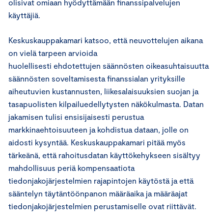
olisivat omiaan hyödyttämään finanssipalvelujen
käyttäjiä.
Keskuskauppakamari katsoo, että neuvottelujen aikana
on vielä tarpeen arvioida
huolellisesti ehdotettujen säännösten oikeasuhtaisuutta
säännösten soveltamisesta finanssialan yrityksille
aiheutuvien kustannusten, liikesalaisuuksien suojan ja
tasapuolisten kilpailuedellytysten näkökulmasta. Datan
jakamisen tulisi ensisijaisesti perustua
markkinaehtoisuuteen ja kohdistua dataan, jolle on
aidosti kysyntää. Keskuskauppakamari pitää myös
tärkeänä, että rahoitusdatan käyttökehykseen sisältyy
mahdollisuus periä kompensaatiota
tiedonjakojärjestelmien rajapintojen käytöstä ja että
sääntelyn täytäntöönpanon määräaika ja määräajat
tiedonjakojärjestelmien perustamiselle ovat riittävät.