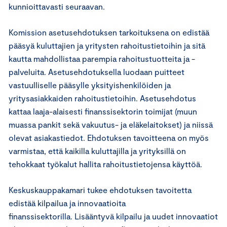
kunnioittavasti seuraavan.
Komission asetusehdotuksen tarkoituksena on edistää
pääsyä kuluttajien ja yritysten rahoitustietoihin ja sitä
kautta mahdollistaa parempia rahoitustuotteita ja -
palveluita. Asetusehdotuksella luodaan puitteet
vastuulliselle pääsylle yksityishenkilöiden ja
yritysasiakkaiden rahoitustietoihin. Asetusehdotus
kattaa laaja-alaisesti finanssisektorin toimijat (muun
muassa pankit sekä vakuutus- ja eläkelaitokset) ja niissä
olevat asiakastiedot. Ehdotuksen tavoitteena on myös
varmistaa, että kaikilla kuluttajilla ja yrityksillä on
tehokkaat työkalut hallita rahoitustietojensa käyttöä.
Keskuskauppakamari tukee ehdotuksen tavoitetta
edistää kilpailua ja innovaatioita
finanssisektorilla. Lisääntyvä kilpailu ja uudet innovaatiot