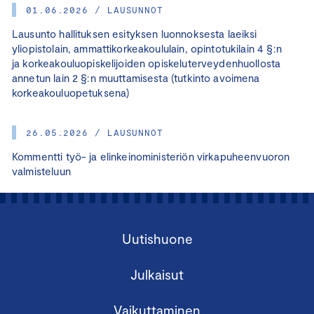
01.06.2026 / LAUSUNNOT
Lausunto hallituksen esityksen luonnoksesta laeiksi
yliopistolain, ammattikorkeakoululain, opintotukilain 4 §:n
ja korkeakouluopiskelijoiden opiskeluterveydenhuollosta
annetun lain 2 §:n muuttamisesta (tutkinto avoimena
korkeakouluopetuksena)
26.05.2026 / LAUSUNNOT
Kommentti työ- ja elinkeinoministeriön virkapuheenvuoron
valmisteluun
Uutishuone
Julkaisut
Vaikuttaminen