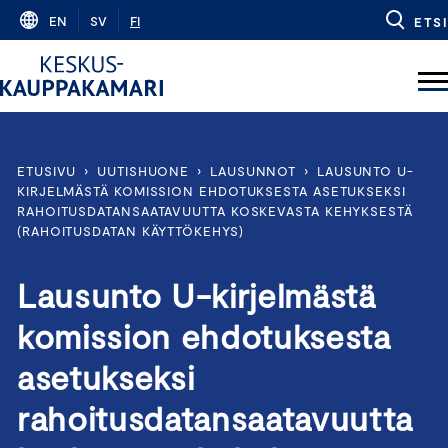
Skip
EN
SV
FI
ETSI
to
content
ETUSIVU
›
UUTISHUONE
›
LAUSUNNOT
›
LAUSUNTO U-
KIRJELMÄSTÄ KOMISSION EHDOTUKSESTA ASETUKSEKSI
RAHOITUSDATANSAATAVUUTTA KOSKEVASTA KEHYKSESTÄ
(RAHOITUSDATAN KÄYTTÖKEHYS)
Lausunto U-kirjelmästä
komission ehdotuksesta
asetukseksi
rahoitusdatansaatavuutta