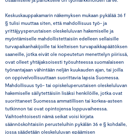
Keskuskauppakamarin näkemyksen mukaan pykälää 36 f
§ tulisi muuttaa siten, että mahdollisuus työ- ja
yrittäjyysperustaisen oleskeluluvan hakemiselle ja
myöntämiselle mahdollistettaisiin edelleen sellaisille
turvapaikanhakijoille tai kielteisen turvapaikkapäätöksen
saaneille, jotka eivät ole nopeutetun menettelyn piirissä,
ovat olleet yhtäjaksoisesti työsuhteessa suomalaiseen
työnantajaan vähintään neljän kuukauden ajan, tai joilla
on oppivelvollisuuttaan suorittavia lapsia Suomessa.
Mahdollisuus työ- tai opiskeluperustaisen oleskeluluvan
hakemiselle säilytettäisiin lisäksi henkilöille, jotka ovat
suorittaneet Suomessa ammatillisen tai korkea-asteen
tutkinnon tai ovat opintojensa loppuvaiheessa.
Vaihtoehtoisesti nämä seikat voisi kirjata
säännöskohtaisiin perusteluihin pykälän 36 e § kohdalle,
jossa säädetään oleskeluluvan epäämisen