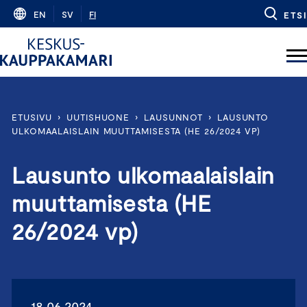
Skip
EN
SV
FI
ETSI
to
content
ETUSIVU
›
UUTISHUONE
›
LAUSUNNOT
›
LAUSUNTO
ULKOMAALAISLAIN MUUTTAMISESTA (HE 26/2024 VP)
Lausunto ulkomaalaislain
muuttamisesta (HE
26/2024 vp)
18.06.2024