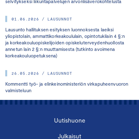
selvitykseksi liikuntapalvelujen arvonlisäverokohtelusta
01.06.2026 / LAUSUNNOT
Lausunto hallituksen esityksen luonnoksesta laeiksi
yliopistolain, ammattikorkeakoululain, opintotukilain 4 §:n
ja korkeakouluopiskelijoiden opiskeluterveydenhuollosta
annetun lain 2 §:n muuttamisesta (tutkinto avoimena
korkeakouluopetuksena)
26.05.2026 / LAUSUNNOT
Kommentti työ- ja elinkeinoministeriön virkapuheenvuoron
valmisteluun
Uutishuone
Julkaisut