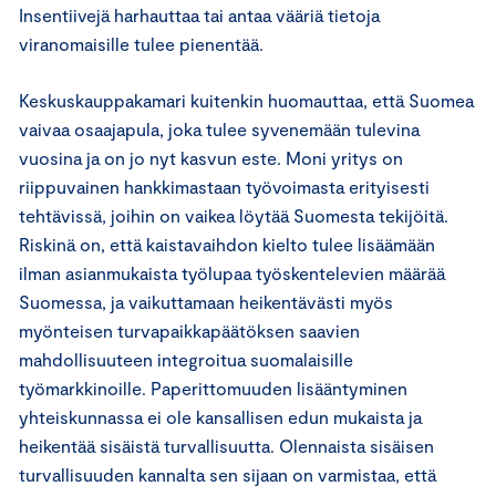
Insentiivejä harhauttaa tai antaa vääriä tietoja
viranomaisille tulee pienentää.
Keskuskauppakamari kuitenkin huomauttaa, että Suomea
vaivaa osaajapula, joka tulee syvenemään tulevina
vuosina ja on jo nyt kasvun este. Moni yritys on
riippuvainen hankkimastaan työvoimasta erityisesti
tehtävissä, joihin on vaikea löytää Suomesta tekijöitä.
Riskinä on, että kaistavaihdon kielto tulee lisäämään
ilman asianmukaista työlupaa työskentelevien määrää
Suomessa, ja vaikuttamaan heikentävästi myös
myönteisen turvapaikkapäätöksen saavien
mahdollisuuteen integroitua suomalaisille
työmarkkinoille. Paperittomuuden lisääntyminen
yhteiskunnassa ei ole kansallisen edun mukaista ja
heikentää sisäistä turvallisuutta. Olennaista sisäisen
turvallisuuden kannalta sen sijaan on varmistaa, että