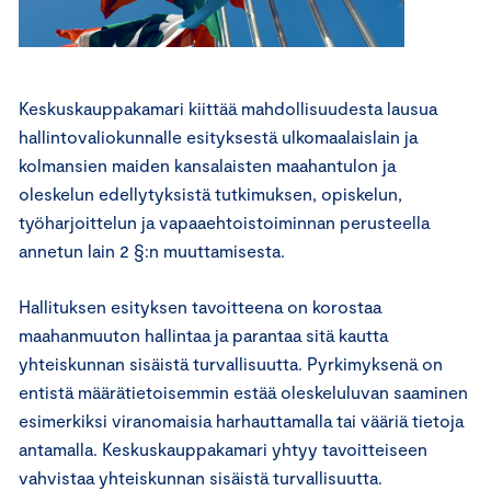
Keskuskauppakamari kiittää mahdollisuudesta lausua
hallintovaliokunnalle esityksestä ulkomaalaislain ja
kolmansien maiden kansalaisten maahantulon ja
oleskelun edellytyksistä tutkimuksen, opiskelun,
työharjoittelun ja vapaaehtoistoiminnan perusteella
annetun lain 2 §:n muuttamisesta.
Hallituksen esityksen tavoitteena on korostaa
maahanmuuton hallintaa ja parantaa sitä kautta
yhteiskunnan sisäistä turvallisuutta. Pyrkimyksenä on
entistä määrätietoisemmin estää oleskeluluvan saaminen
esimerkiksi viranomaisia harhauttamalla tai vääriä tietoja
antamalla. Keskuskauppakamari yhtyy tavoitteiseen
vahvistaa yhteiskunnan sisäistä turvallisuutta.