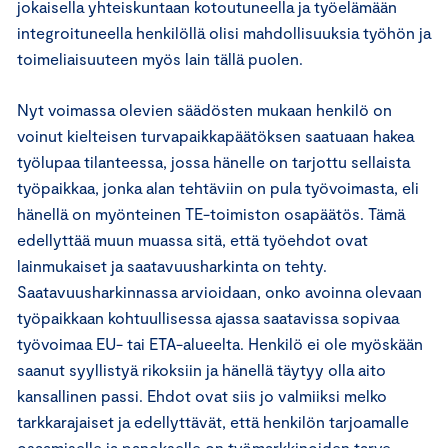
jokaisella yhteiskuntaan kotoutuneella ja työelämään
integroituneella henkilöllä olisi mahdollisuuksia työhön ja
toimeliaisuuteen myös lain tällä puolen.
Nyt voimassa olevien säädösten mukaan henkilö on
voinut kielteisen turvapaikkapäätöksen saatuaan hakea
työlupaa tilanteessa, jossa hänelle on tarjottu sellaista
työpaikkaa, jonka alan tehtäviin on pula työvoimasta, eli
hänellä on myönteinen TE-toimiston osapäätös. Tämä
edellyttää muun muassa sitä, että työehdot ovat
lainmukaiset ja saatavuusharkinta on tehty.
Saatavuusharkinnassa arvioidaan, onko avoinna olevaan
työpaikkaan kohtuullisessa ajassa saatavissa sopivaa
työvoimaa EU- tai ETA-alueelta. Henkilö ei ole myöskään
saanut syyllistyä rikoksiin ja hänellä täytyy olla aito
kansallinen passi. Ehdot ovat siis jo valmiiksi melko
tarkkarajaiset ja edellyttävät, että henkilön tarjoamalle
osaamiselle ja panokselle on työmarkkinoiden tarve.