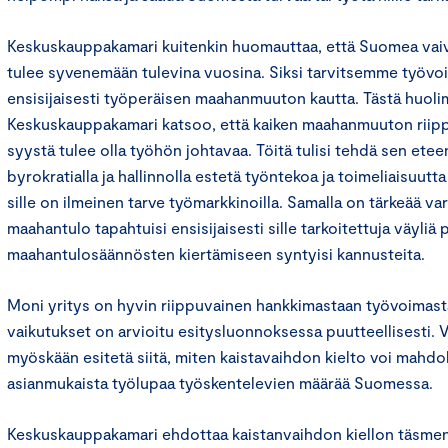
Keskuskauppakamari kuitenkin huomauttaa, että Suomea vaiva
tulee syvenemään tulevina vuosina. Siksi tarvitsemme työvo
ensisijaisesti työperäisen maahanmuuton kautta. Tästä huoli
Keskuskauppakamari katsoo, että kaiken maahanmuuton riip
syystä tulee olla työhön johtavaa. Töitä tulisi tehdä sen eteen
byrokratialla ja hallinnolla estetä työntekoa ja toimeliaisuutt
sille on ilmeinen tarve työmarkkinoilla. Samalla on tärkeää v
maahantulo tapahtuisi ensisijaisesti sille tarkoitettuja väyliä p
maahantulosäännösten kiertämiseen syntyisi kannusteita.
Moni yritys on hyvin riippuvainen hankkimastaan työvoimast
vaikutukset on arvioitu esitysluonnoksessa puutteellisesti. V
myöskään esitetä siitä, miten kaistavaihdon kielto voi mahdoll
asianmukaista työlupaa työskentelevien määrää Suomessa.
Keskuskauppakamari ehdottaa kaistanvaihdon kiellon täsme