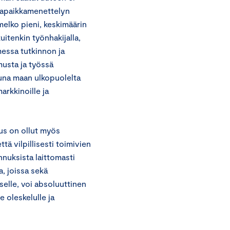
rvapaikkamenettelyn
melko pieni, keskimäärin
itenkin työnhakijalla,
essa tutkinnon ja
musta ja työssä
tuna maan ulkopuolelta
arkkinoille ja
tus on ollut myös
tä vilpillisesti toimivien
nnuksista laittomasti
a, joissa sekä
selle, voi absoluuttinen
e oleskelulle ja