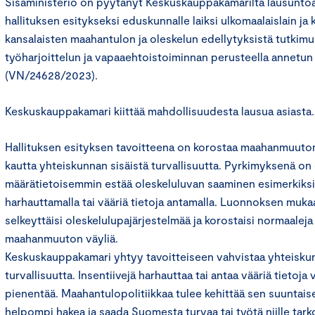
Sisäministeriö on pyytänyt Keskuskauppakamarilta lausunto
hallituksen esitykseksi eduskunnalle laiksi ulkomaalaislain j
kansalaisten maahantulon ja oleskelun edellytyksistä tutkimu
työharjoittelun ja vapaaehtoistoiminnan perusteella annetun
(VN/24628/2023).
Keskuskauppakamari kiittää mahdollisuudesta lausua asiasta.
Hallituksen esityksen tavoitteena on korostaa maahanmuuton h
kautta yhteiskunnan sisäistä turvallisuutta. Pyrkimyksenä on 
määrätietoisemmin estää oleskeluluvan saaminen esimerkiksi
harhauttamalla tai vääriä tietoja antamalla. Luonnoksen muka
selkeyttäisi oleskelulupajärjestelmää ja korostaisi normaalej
maahanmuuton väyliä.
Keskuskauppakamari yhtyy tavoitteiseen vahvistaa yhteiskun
turvallisuutta. Insentiivejä harhauttaa tai antaa vääriä tietoja 
pienentää. Maahantulopolitiikkaa tulee kehittää sen suuntaisek
helpompi hakea ja saada Suomesta turvaa tai työtä niille tarkoi