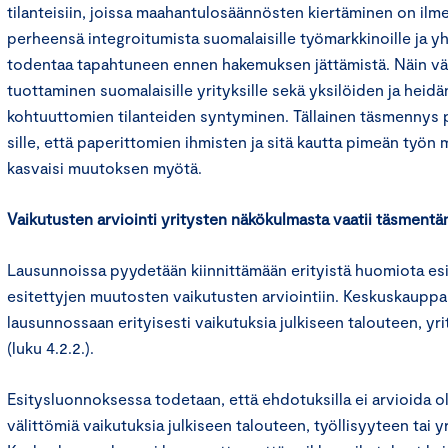
tilanteisiin, joissa maahantulosäännösten kiertäminen on ilmei
perheensä integroitumista suomalaisille työmarkkinoille ja y
todentaa tapahtuneen ennen hakemuksen jättämistä. Näin vä
tuottaminen suomalaisille yrityksille sekä yksilöiden ja heidä
kohtuuttomien tilanteiden syntyminen. Tällainen täsmennys p
sille, että paperittomien ihmisten ja sitä kautta pimeän työn
kasvaisi muutoksen myötä.
Vaikutusten arviointi yritysten näkökulmasta vaatii täsmentä
Lausunnoissa pyydetään kiinnittämään erityistä huomiota e
esitettyjen muutosten vaikutusten arviointiin. Keskuskauppa
lausunnossaan erityisesti vaikutuksia julkiseen talouteen, yrit
(luku 4.2.2.).
Esitysluonnoksessa todetaan, että ehdotuksilla ei arvioida o
välittömiä vaikutuksia julkiseen talouteen, työllisyyteen tai yr