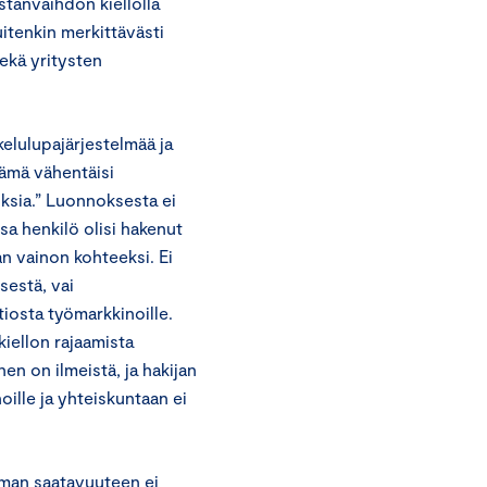
tanvaihdon kiellolla
uitenkin merkittävästi
ekä yritysten
elulupajärjestelmää ja
ämä vähentäisi
ksia.” Luonnoksesta ei
sa henkilö olisi hakenut
n vainon kohteeksi. Ei
sestä, vai
iosta työmarkkinoille.
iellon rajaamista
en on ilmeistä, ja hakijan
ille ja yhteiskuntaan ei
man saatavuuteen ei