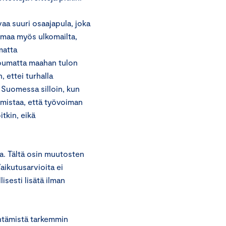
a suuri osaajapula, joka
imaa myös ulkomailta,
matta
pumatta maahan tulon
, ettei turhalla
a Suomessa silloin, kun
armistaa, että työvoiman
itkin, eikä
a. Tältä osin muutosten
aikutusarvioita ei
isesti lisätä ilman
ntämistä tarkemmin