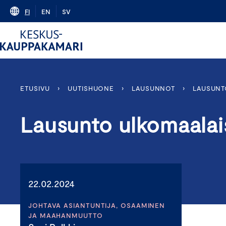
Skip
FI
EN
SV
to
content
ETUSIVU
›
UUTISHUONE
›
LAUSUNNOT
›
LAUSUNT
Lausunto ulkomaalai
22.02.2024
JOHTAVA ASIANTUNTIJA, OSAAMINEN
JA MAAHANMUUTTO