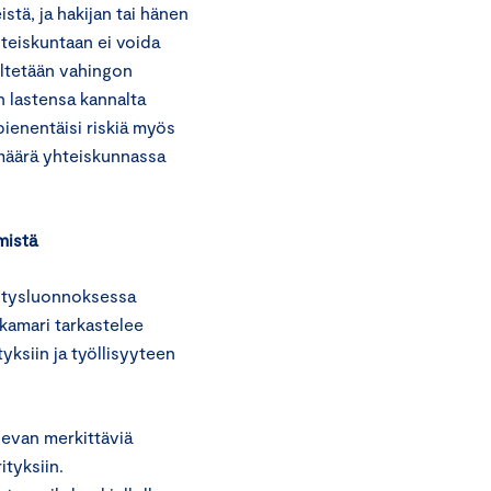
stä, ja hakijan tai hänen
hteiskuntaan ei voida
ltetään vahingon
n lastensa kannalta
ienentäisi riskiä myös
 määrä yhteiskunnassa
mistä
sitysluonnoksessa
kamari tarkastelee
yksiin ja työllisyyteen
levan merkittäviä
ityksiin.