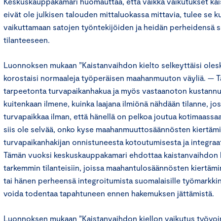
Keskuskauppakamari huomauttaa, että vaikka vaikutukset kais
eivät ole julkisen talouden mittaluokassa mittavia, tulee se k
vaikuttamaan satojen työntekijöiden ja heidän perheidensä s
tilanteeseen.
Luonnoksen mukaan ”Kaistanvaihdon kielto selkeyttäisi olesk
korostaisi normaaleja työperäisen maahanmuuton väyliä. — T
tarpeetonta turvapaikanhakua ja myös vastaanoton kustannu
kuitenkaan ilmene, kuinka laajana ilmiönä nähdään tilanne, jos
turvapaikkaa ilman, että hänellä on pelkoa joutua kotimaassaa
siis ole selvää, onko kyse maahanmuuttosäännösten kiertämi
turvapaikanhakijan onnistuneesta kotoutumisesta ja integraat
Tämän vuoksi keskuskauppakamari ehdottaa kaistanvaihdon k
tarkemmin tilanteisiin, joissa maahantulosäännösten kiertämin
tai hänen perheensä integroitumista suomalaisille työmarkkino
voida todentaa tapahtuneen ennen hakemuksen jättämistä.
Luonnoksen mukaan ”Kaistanvaihdon kiellon vaikutus työvoi