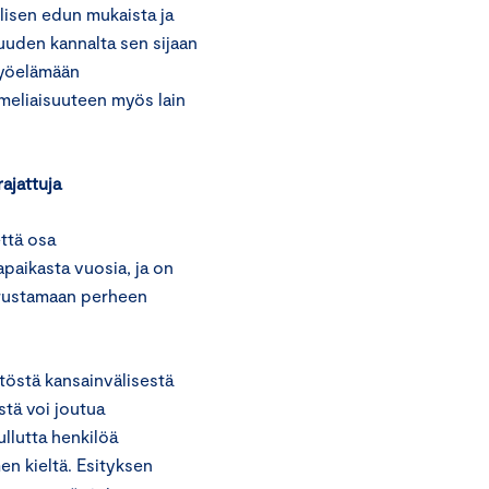
lisen edun mukaista ja
suuden kannalta sen sijaan
 työelämään
imeliaisuuteen myös lain
ajattuja
ttä osa
paikasta vuosia, ja on
perustamaan perheen
töstä kansainvälisestä
stä voi joutua
llutta henkilöä
n kieltä. Esityksen