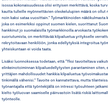
isossa kokonaisuudessa olisi erityisen merkittävä, koska tu
kautta tulleille myönnettävien oleskelulupien määrä on ollut 
noin kaksi sataa vuosittain.” Työmarkkinoiden näkökulmasta ku
joka on esimerkiksi oppinut suomen kielen, suorittanut Suom
hankkinut jo suomalaisilla työmarkkinoilla arvokasta työkoke
suoriutumista, on merkittävää kilpailuetua yritykselle verrat
rekrytoitavaan henkilöön, jonka edellytyksiä integroitua työm
yhteiskuntaan ei voida taata.
Lisäksi luonnoksessa todetaan, että ”Yksi tavoiteltava vaiku
elinkeinotoiminnan kilpailuedellytysten parantaminen siten, et
yrittäjien mahdollisuudet hankkia kilpailuetua työvoimakusta
tinkimällä vähenisi.” Tavoite on kannatettava, mutta tilanteiss
työnantajalla että työntekijällä on intressi työsuhteen jatkami
kielto työluovan saamiselle päinvastoin lisätä riskiä laittomall
työnteolle.