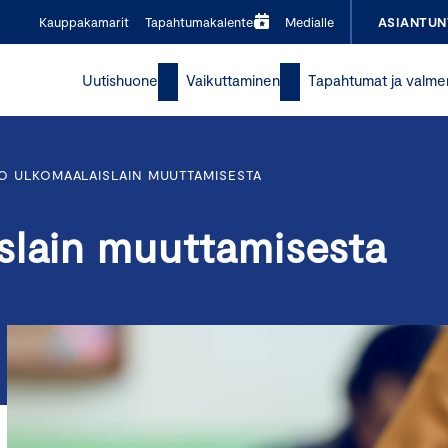
Kauppakamarit
Tapahtumakalenteri
Medialle
ASIANTUN
Uutishuone
Vaikuttaminen
Tapahtumat ja valme
O ULKOMAALAISLAIN MUUTTAMISESTA
slain muuttamisesta