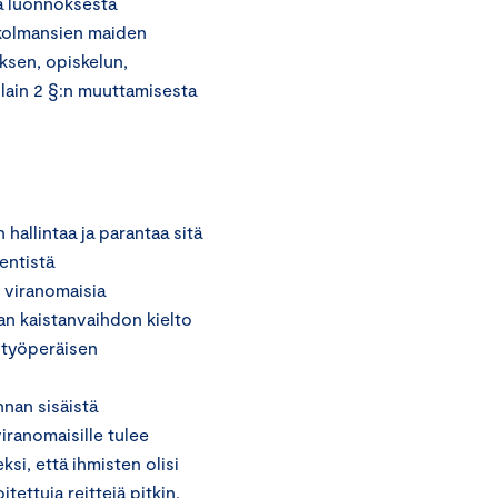
a luonnoksesta
a kolmansien maiden
ksen, opiskelun,
 lain 2 §:n muuttamisesta
allintaa ja parantaa sitä
entistä
 viranomaisia
an kaistanvaihdon kielto
a työperäisen
nan sisäistä
viranomaisille tulee
si, että ihmisten olisi
tettuja reittejä pitkin.