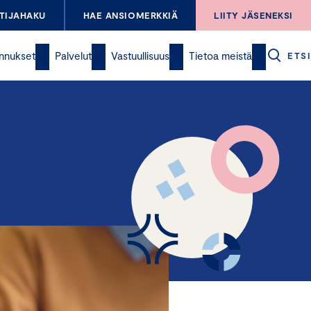
TIJAHAKU
HAE ANSIOMERKKIÄ
LIITY JÄSENEKSI
nnukset
Palvelut
Vastuullisuus
Tietoa meistä
ETSI