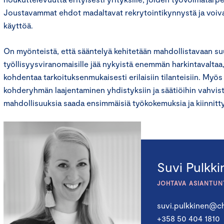
Joustavammat ehdot madaltavat rekrytointikynnystä ja voiva
käyttöä.
On myönteistä, että sääntelyä kehitetään mahdollistavaan suu
työllisyysviranomaisille jää nykyistä enemmän harkintavaltaa,
kohdentaa tarkoituksenmukaisesti erilaisiin tilanteisiin. Myö
kohderyhmän laajentaminen yhdistyksiin ja säätiöihin vahvis
mahdollisuuksia saada ensimmäisiä työkokemuksia ja kiinnitt
Suvi Pulkk
JOHTAVA ASIANTUN
suvi.pulkkinen@ch
+358 50 404 1810