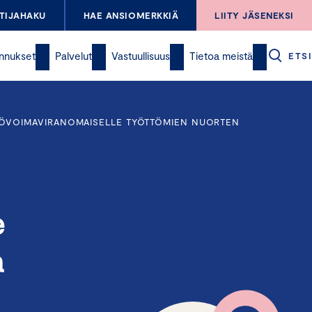
TIJAHAKU
HAE ANSIOMERKKIÄ
LIITY JÄSENEKSI
nnukset
Palvelut
Vastuullisuus
Tietoa meistä
ETSI
YÖVOIMAVIRANOMAISELLE TYÖTTÖMIEN NUORTEN
e
a