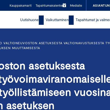
Kauppakamarit
Tapahtumakalenteri
Medialle
ASIANTUN
Uutishuone
Vaikuttaminen
Tapahtumat ja valme
O VALTIONEUVOSTON ASETUKSESTA VALTIONAVUSTUKSESTA T
TUKSEN MUUTTAMISESTA
oston asetuksesta
 työvoimaviranomaisell
työllistämiseen vuosin
n asetuksen