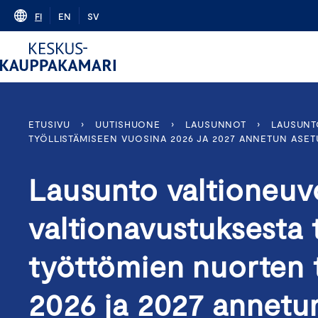
Skip
FI
EN
SV
to
content
ETUSIVU
›
UUTISHUONE
›
LAUSUNNOT
›
LAUSUNT
TYÖLLISTÄMISEEN VUOSINA 2026 JA 2027 ANNETUN ASE
Lausunto valtioneuv
valtionavustuksesta
työttömien nuorten 
2026 ja 2027 annetu