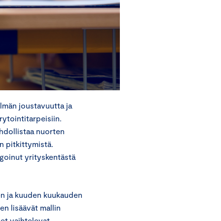
lmän joustavuutta ja
ytointitarpeisiin.
dollistaa nuorten
 pitkittymistä.
agoinut yrityskentästä
n ja kuuden kuukauden
en lisäävät mallin
et vaihtelevat.