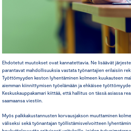
Ehdotetut muutokset ovat kannatettavia. Ne lisäävät järjeste
parantavat mahdollisuuksia vastata työnantajien erilaisiin rekr
Työttömyyden keston lyhentäminen kolmeen kuukauteen mah
aiemman kiinnittymisen työelämään ja ehkäisee työttömyyden
Keskuskauppakamari kiittää, että hallitus on tässä asiassa re
saamaansa viestiin.
Myös palkkakustannusten korvausjakson muuttaminen kolme
väliseksi sekä työnantajan työllistämisvelvoitteen lyhentämin
houkuttelevuutta erityisesti yrityksille, joiden työvoimatarpe