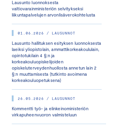
Lausunto luonnoksesta
valtiovarainministeriön selvitykseksi
liikuntapalvelujen arvonlisäverokohtelusta
01.06.2026 / LAUSUNNOT
Lausunto hallituksen esityksen luonnoksesta
laeiksi yliopistolain, ammattikorkeakoululain,
opintotukilain 4 §:n ja
korkeakouluopiskelijoiden
opiskeluterveydenhuollosta annetun lain 2
§:n muuttamisesta (tutkinto avoimena
korkeakouluopetuksena)
26.05.2026 / LAUSUNNOT
Kommentti työ- ja elinkeinoministeriön
virkapuheenvuoron valmisteluun