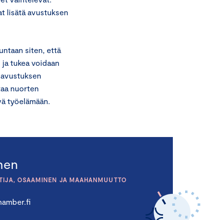
t lisätä avustuksen
ntaan siten, että
 ja tukea voidaan
s avustuksen
taa nuorten
yä työelämään.
inen
TIJA, OSAAMINEN JA MAAHANMUUTTO
amber.fi