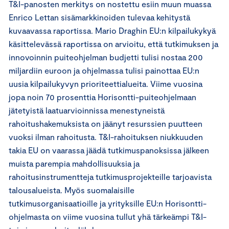
T&I-panosten merkitys on nostettu esiin muun muassa
Enrico Lettan sisämarkkinoiden tulevaa kehitystä
kuvaavassa raportissa. Mario Draghin EU:n kilpailukykyä
käsittelevässä raportissa on arvioitu, että tutkimuksen ja
innovoinnin puiteohjelman budjetti tulisi nostaa 200
miljardiin euroon ja ohjelmassa tulisi painottaa EU:n
uusia kilpailukyvyn prioriteettialueita. Viime vuosina
jopa noin 70 prosenttia Horisontti-puiteohjelmaan
jätetyistä laatuarvioinnissa menestyneistä
rahoitushakemuksista on jäänyt resurssien puutteen
vuoksi ilman rahoitusta. T&I-rahoituksen niukkuuden
takia EU on vaarassa jäädä tutkimuspanoksissa jälkeen
muista parempia mahdollisuuksia ja
rahoitusinstrumentteja tutkimusprojekteille tarjoavista
talousalueista. Myös suomalaisille
tutkimusorganisaatioille ja yrityksille EU:n Horisontti-
ohjelmasta on viime vuosina tullut yhä tärkeämpi T&I-