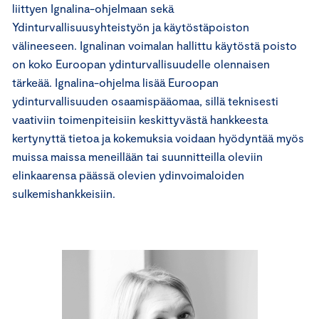
liittyen Ignalina-ohjelmaan sekä
Ydinturvallisuusyhteistyön ja käytöstäpoiston
välineeseen. Ignalinan voimalan hallittu käytöstä poisto
on koko Euroopan ydinturvallisuudelle olennaisen
tärkeää. Ignalina-ohjelma lisää Euroopan
ydinturvallisuuden osaamispääomaa, sillä teknisesti
vaativiin toimenpiteisiin keskittyvästä hankkeesta
kertynyttä tietoa ja kokemuksia voidaan hyödyntää myös
muissa maissa meneillään tai suunnitteilla oleviin
elinkaarensa päässä olevien ydinvoimaloiden
sulkemishankkeisiin.