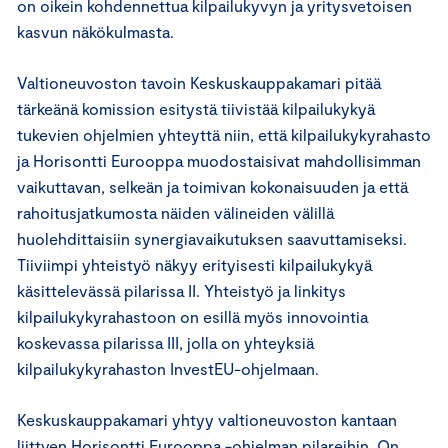
on oikein kohdennettua kilpailukyvyn ja yritysvetoisen
kasvun näkökulmasta.
Valtioneuvoston tavoin Keskuskauppakamari pitää
tärkeänä komission esitystä tiivistää kilpailukykyä
tukevien ohjelmien yhteyttä niin, että kilpailukykyrahasto
ja Horisontti Eurooppa muodostaisivat mahdollisimman
vaikuttavan, selkeän ja toimivan kokonaisuuden ja että
rahoitusjatkumosta näiden välineiden välillä
huolehdittaisiin synergiavaikutuksen saavuttamiseksi.
Tiiviimpi yhteistyö näkyy erityisesti kilpailukykyä
käsittelevässä pilarissa II. Yhteistyö ja linkitys
kilpailukykyrahastoon on esillä myös innovointia
koskevassa pilarissa III, jolla on yhteyksiä
kilpailukykyrahaston InvestEU-ohjelmaan.
Keskuskauppakamari yhtyy valtioneuvoston kantaan
liittyen Horisontti Eurooppa -ohjelman pilareihin. On