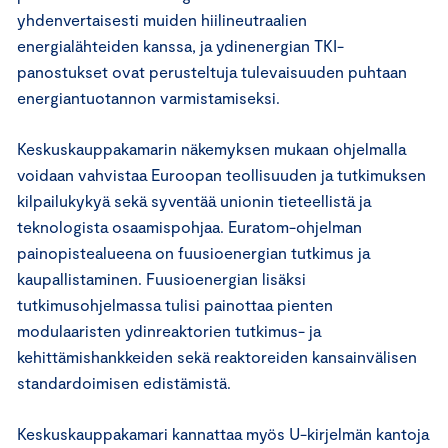
yhdenvertaisesti muiden hiilineutraalien
energialähteiden kanssa, ja ydinenergian TKI-
panostukset ovat perusteltuja tulevaisuuden puhtaan
energiantuotannon varmistamiseksi.
Keskuskauppakamarin näkemyksen mukaan ohjelmalla
voidaan vahvistaa Euroopan teollisuuden ja tutkimuksen
kilpailukykyä sekä syventää unionin tieteellistä ja
teknologista osaamispohjaa. Euratom-ohjelman
painopistealueena on fuusioenergian tutkimus ja
kaupallistaminen. Fuusioenergian lisäksi
tutkimusohjelmassa tulisi painottaa pienten
modulaaristen ydinreaktorien tutkimus- ja
kehittämishankkeiden sekä reaktoreiden kansainvälisen
standardoimisen edistämistä.
Keskuskauppakamari kannattaa myös U-kirjelmän kantoja