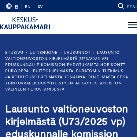
Skip
FI
EN
SV
ETSI
to
content
ETUSIVU
›
UUTISHUONE
›
LAUSUNNOT
›
LAUSUNTO
VALTIONEUVOSTON KIRJELMÄSTÄ (U73/2025 VP)
EDUSKUNNALLE KOMISSION EHDOTUKSISTA HORISONTTI
EUROOPPA –PUITEOHJELMASTA, EURATOMIN TUTKIMUS-
JA KOULUTUSOHJELMASTA, IGNALINA-OHJELMASTA SEKÄ
YDINTURVALLISUUSYHTEISTYÖN JA KÄYTÖSTÄPOISTON
VÄLINEEN PERUSTAMISESTA
Lausunto valtioneuvoston
kirjelmästä (U73/2025 vp)
eduskunnalle komission