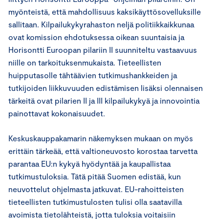
myönteistä, että mahdollisuus kaksikäyttösovelluksille
sallitaan. Kilpailukykyrahaston neljä politiikkaikkunaa
ovat komission ehdotuksessa oikean suuntaisia ja
Horisontti Euroopan pilariin II suunniteltu vastaavuus
niille on tarkoituksenmukaista. Tieteellisten
huipputasolle tähtäävien tutkimushankkeiden ja
tutkijoiden liikkuvuuden edistämisen lisäksi olennaisen
tärkeitä ovat pilarien II ja III kilpailukykyä ja innovointia
painottavat kokonaisuudet.
Keskuskauppakamarin näkemyksen mukaan on myös
erittäin tärkeää, että valtioneuvosto korostaa tarvetta
parantaa EU:n kykyä hyödyntää ja kaupallistaa
tutkimustuloksia. Tätä pitää Suomen edistää, kun
neuvottelut ohjelmasta jatkuvat. EU-rahoitteisten
tieteellisten tutkimustulosten tulisi olla saatavilla
avoimista tietolähteistä, jotta tuloksia voitaisiin