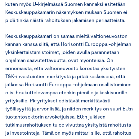
kuten myös U-kirjelmässä Suomen kannaksi esitetään.
Keskuskauppakamarin näkemyksen mukaan Suomen ei
pidä tinkiä näistä rahoituksen jakamisen periaatteista.
Keskuskauppakamari on samaa mieltä valtioneuvoston
kannan kanssa siitä, että Horisontti Eurooppa -ohjelman
yksinkertaistamistoimet, joiden avulla parannetaan
ohjelman saavutettavuutta, ovat myönteisiä. On
erinomaista, että valtioneuvosto korostaa yksityisten
T&K-investointien merkitystä ja pitää keskeisenä, että
jatkossa Horisontti Eurooppa -ohjelmaan osallistuminen
olisi houkuttelevampaa etenkin pienille ja keskisuurille
yrityksille. Pk-yritykset edistävät merkittävästi
työllisyyttä ja arvonlisää, ja niiden merkitys on suuri EU:n
tuotantosektorin arvoketjuissa. EU:n julkisen
tutkimusrahoituksen tulee vivuttaa yksityistä rahoitusta
ja investointeja. Tämä on myös mittari sille, että rahoitus