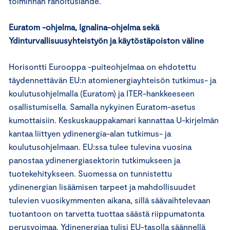
toiminnan rahoituslähde.
Euratom -ohjelma, Ignalina-ohjelma sekä
Ydinturvallisuusyhteistyön ja käytöstäpoiston väline
Horisontti Eurooppa -puiteohjelmaa on ehdotettu
täydennettävän EU:n atomienergiayhteisön tutkimus- ja
koulutusohjelmalla (Euratom) ja ITER-hankkeeseen
osallistumisella. Samalla nykyinen Euratom-asetus
kumottaisiin. Keskuskauppakamari kannattaa U-kirjelmän
kantaa liittyen ydinenergia-alan tutkimus- ja
koulutusohjelmaan. EU:ssa tulee tulevina vuosina
panostaa ydinenergiasektorin tutkimukseen ja
tuotekehitykseen. Suomessa on tunnistettu
ydinenergian lisäämisen tarpeet ja mahdollisuudet
tulevien vuosikymmenten aikana, sillä säävaihtelevaan
tuotantoon on tarvetta tuottaa säästä riippumatonta
perusvoimaa. Ydinenergiaa tulisi EU-tasolla säännellä