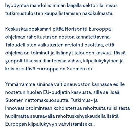
hyödyntää mahdollisimman laajalla sektorilla, myös
tutkimustulosten kaupallistamisen näkökulmasta.
Keskuskauppakamari pitää Horisontti Eurooppa -
ohjelman rahoitustason nostoa kannatettavana.
Taloudellisten vaikutusten arviointi osoittaa, että
ohjelma on toiminut ja lisännyt talouden kasvua. Tässä
geopoliittisessa tilanteessa vahva, kilpailukykyinen ja
kriisinkestävä Eurooppa on Suomen etu.
Ymmärrämme sinänsä valtioneuvoston kannassa esille
nostetun huolen EU-budjetin kasvusta, sillä se lisää
Suomen nettomaksuosuutta. Tutkimus- ja
innovaatiotoimintaan kohdistettua rahoitusta tulisi tästä
huolimatta seuraavalla rahoituskehyskaudella lisätä
Euroopan kilpailukyvyn vahvistamiseksi.