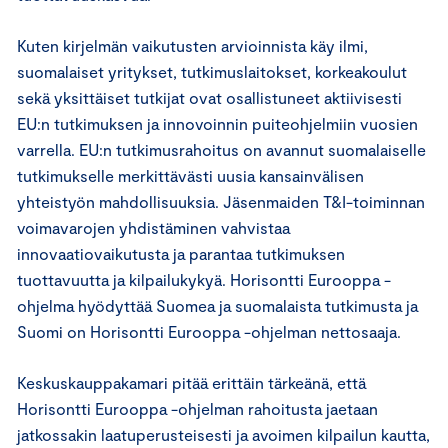
Kuten kirjelmän vaikutusten arvioinnista käy ilmi,
suomalaiset yritykset, tutkimuslaitokset, korkeakoulut
sekä yksittäiset tutkijat ovat osallistuneet aktiivisesti
EU:n tutkimuksen ja innovoinnin puiteohjelmiin vuosien
varrella. EU:n tutkimusrahoitus on avannut suomalaiselle
tutkimukselle merkittävästi uusia kansainvälisen
yhteistyön mahdollisuuksia. Jäsenmaiden T&I-toiminnan
voimavarojen yhdistäminen vahvistaa
innovaatiovaikutusta ja parantaa tutkimuksen
tuottavuutta ja kilpailukykyä. Horisontti Eurooppa -
ohjelma hyödyttää Suomea ja suomalaista tutkimusta ja
Suomi on Horisontti Eurooppa -ohjelman nettosaaja.
Keskuskauppakamari pitää erittäin tärkeänä, että
Horisontti Eurooppa -ohjelman rahoitusta jaetaan
jatkossakin laatuperusteisesti ja avoimen kilpailun kautta,