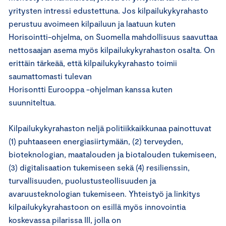
yritysten intressi edustettuna. Jos kilpailukykyrahasto
perustuu avoimeen kilpailuun ja laatuun kuten
Horisointti-ohjelma, on Suomella mahdollisuus saavuttaa
nettosaajan asema myös kilpailukykyrahaston osalta. On
erittäin tärkeää, että kilpailukykyrahasto toimii
saumattomasti tulevan
Horisontti Eurooppa -ohjelman kanssa kuten
suunniteltua.
Kilpailukykyrahaston neljä politiikkaikkunaa painottuvat
(1) puhtaaseen energiasiirtymään, (2) terveyden,
bioteknologian, maatalouden ja biotalouden tukemiseen,
(3) digitalisaation tukemiseen sekä (4) resilienssin,
turvallisuuden, puolustusteollisuuden ja
avaruusteknologian tukemiseen. Yhteistyö ja linkitys
kilpailukykyrahastoon on esillä myös innovointia
koskevassa pilarissa III, jolla on