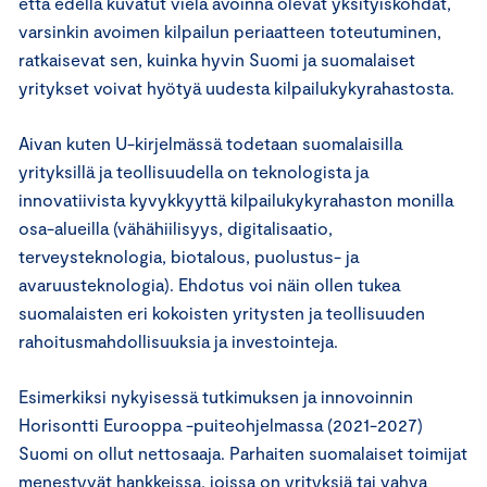
että edellä kuvatut vielä avoinna olevat yksityiskohdat,
varsinkin avoimen kilpailun periaatteen toteutuminen,
ratkaisevat sen, kuinka hyvin Suomi ja suomalaiset
yritykset voivat hyötyä uudesta kilpailukykyrahastosta.
Aivan kuten U-kirjelmässä todetaan suomalaisilla
yrityksillä ja teollisuudella on teknologista ja
innovatiivista kyvykkyyttä kilpailukykyrahaston monilla
osa-alueilla (vähähiilisyys, digitalisaatio,
terveysteknologia, biotalous, puolustus- ja
avaruusteknologia). Ehdotus voi näin ollen tukea
suomalaisten eri kokoisten yritysten ja teollisuuden
rahoitusmahdollisuuksia ja investointeja.
Esimerkiksi nykyisessä tutkimuksen ja innovoinnin
Horisontti Eurooppa -puiteohjelmassa (2021-2027)
Suomi on ollut nettosaaja. Parhaiten suomalaiset toimijat
menestyvät hankkeissa, joissa on yrityksiä tai vahva