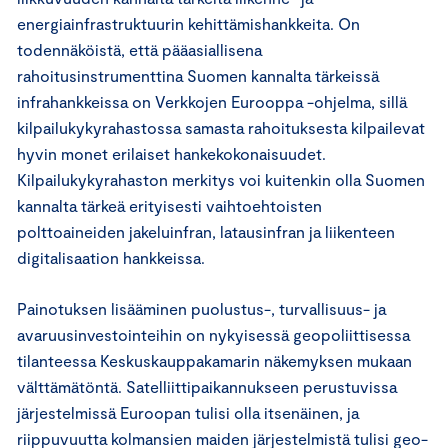
energiainfrastruktuurin kehittämishankkeita. On
todennäköistä, että pääasiallisena
rahoitusinstrumenttina Suomen kannalta tärkeissä
infrahankkeissa on Verkkojen Eurooppa -ohjelma, sillä
kilpailukykyrahastossa samasta rahoituksesta kilpailevat
hyvin monet erilaiset hankekokonaisuudet.
Kilpailukykyrahaston merkitys voi kuitenkin olla Suomen
kannalta tärkeä erityisesti vaihtoehtoisten
polttoaineiden jakeluinfran, latausinfran ja liikenteen
digitalisaation hankkeissa.
Painotuksen lisääminen puolustus-, turvallisuus- ja
avaruusinvestointeihin on nykyisessä geopoliittisessa
tilanteessa Keskuskauppakamarin näkemyksen mukaan
välttämätöntä. Satelliittipaikannukseen perustuvissa
järjestelmissä Euroopan tulisi olla itsenäinen, ja
riippuvuutta kolmansien maiden järjestelmistä tulisi geo-