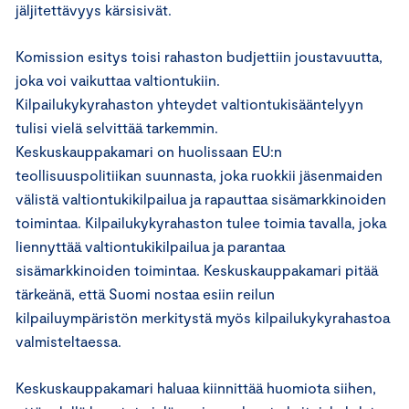
jäljitettävyys kärsisivät.
Komission esitys toisi rahaston budjettiin joustavuutta,
joka voi vaikuttaa valtiontukiin.
Kilpailukykyrahaston yhteydet valtiontukisääntelyyn
tulisi vielä selvittää tarkemmin.
Keskuskauppakamari on huolissaan EU:n
teollisuuspolitiikan suunnasta, joka ruokkii jäsenmaiden
välistä valtiontukikilpailua ja rapauttaa sisämarkkinoiden
toimintaa. Kilpailukykyrahaston tulee toimia tavalla, joka
liennyttää valtiontukikilpailua ja parantaa
sisämarkkinoiden toimintaa. Keskuskauppakamari pitää
tärkeänä, että Suomi nostaa esiin reilun
kilpailuympäristön merkitystä myös kilpailukykyrahastoa
valmisteltaessa.
Keskuskauppakamari haluaa kiinnittää huomiota siihen,