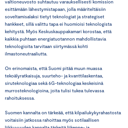
valtioneuvosto suhtautuu varauksellisesti komission
esittämään lähestymistapaan, jolla määriteltäisiin
soveltamisalaksi tietyt teknologiat ja strategiset
hankkeet, sillä valittu tapa ei huomioisi teknologista
kehitystä. Myös Keskuskauppakamari korostaa, että
kaikkia puhtaan energiatuotannon mahdollistavia
teknologioita tarvitaan siirtymässä kohti
ilmastoneutraaliutta.
On erinomaista, että Suomi pitää muun muassa
tekoälyratkaisuja, suurteho- ja kvanttilaskentaa,
siruteknologiaa sekä 6G-teknologiaa keskeisinä
murrosteknologioina, joita tulisi tukea tulevassa
rahoituksessa.
Suomen kannalta on tärkeää, että kilpailukykyrahastosta
voitaisiin jatkossa rahoittaa myös sotilaallisen
liikkuvuuden kannalta tärkeitä liikenne- ja