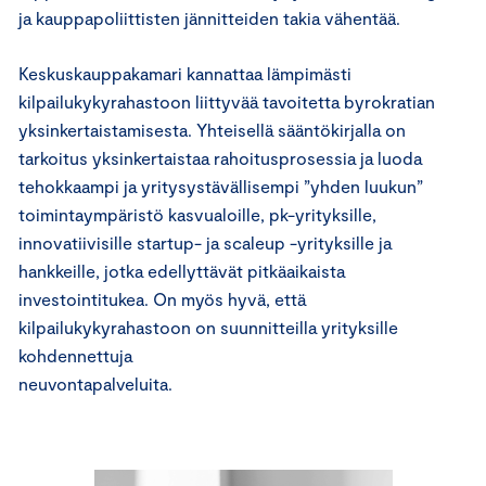
ja kauppapoliittisten jännitteiden takia vähentää.
Keskuskauppakamari kannattaa lämpimästi
kilpailukykyrahastoon liittyvää tavoitetta byrokratian
yksinkertaistamisesta. Yhteisellä sääntökirjalla on
tarkoitus yksinkertaistaa rahoitusprosessia ja luoda
tehokkaampi ja yritysystävällisempi ”yhden luukun”
toimintaympäristö kasvualoille, pk-yrityksille,
innovatiivisille startup- ja scaleup -yrityksille ja
hankkeille, jotka edellyttävät pitkäaikaista
investointitukea. On myös hyvä, että
kilpailukykyrahastoon on suunnitteilla yrityksille
kohdennettuja
neuvontapalveluita.