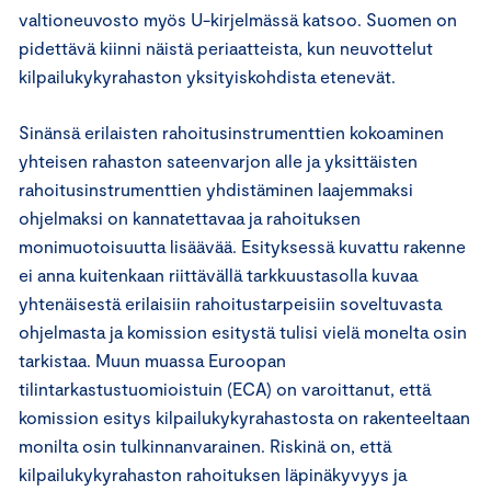
valtioneuvosto myös U-kirjelmässä katsoo. Suomen on
pidettävä kiinni näistä periaatteista, kun neuvottelut
kilpailukykyrahaston yksityiskohdista etenevät.
Sinänsä erilaisten rahoitusinstrumenttien kokoaminen
yhteisen rahaston sateenvarjon alle ja yksittäisten
rahoitusinstrumenttien yhdistäminen laajemmaksi
ohjelmaksi on kannatettavaa ja rahoituksen
monimuotoisuutta lisäävää. Esityksessä kuvattu rakenne
ei anna kuitenkaan riittävällä tarkkuustasolla kuvaa
yhtenäisestä erilaisiin rahoitustarpeisiin soveltuvasta
ohjelmasta ja komission esitystä tulisi vielä monelta osin
tarkistaa. Muun muassa Euroopan
tilintarkastustuomioistuin (ECA) on varoittanut, että
komission esitys kilpailukykyrahastosta on rakenteeltaan
monilta osin tulkinnanvarainen. Riskinä on, että
kilpailukykyrahaston rahoituksen läpinäkyvyys ja