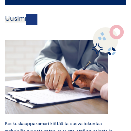
Uusimmat
Keskuskauppakamari kiittää talousvaliokuntaa
mahdollisuudesta antaa lausunto otsikon asiasta ja