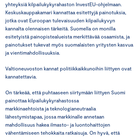
yhteyksiä kilpailukykyrahaston InvestEU-ohjelmaan.
Keskuskauppakamari kannattaa esitettyjä painotuksia,
jotka ovat Euroopan tulevaisuuden kilpailukyvyn
kannalta olennaisen tärkeitä. Suomella on monilla
esitetyistä painopistealueista merkittävää osaamista, ja
painotukset tukevat myös suomalaisten yritysten kasvua
ja vientimahdollisuuksia.
Valtioneuvoston kannat politiikkaikkunoihin liittyen ovat
kannatettavia.
On tärkeää, että puhtaaseen siirtymään liittyen Suomi
painottaa kilpailukykyrahastossa
markkinaehtoista ja teknologianeutraalia
lähestymistapaa, jossa markkinalle annetaan
mahdollisuus hakea ilmasto- ja luontohaittojen
vähentämiseen tehokkaita ratkaisuja. On hyvä, että