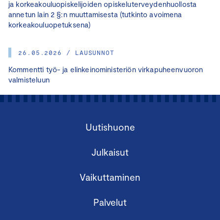
ja korkeakouluopiskelijoiden opiskeluterveydenhuollosta
annetun lain 2 §:n muuttamisesta (tutkinto avoimena
korkeakouluopetuksena)
26.05.2026 / LAUSUNNOT
Kommentti työ- ja elinkeinoministeriön virkapuheenvuoron
valmisteluun
Uutishuone
Julkaisut
Vaikuttaminen
Palvelut