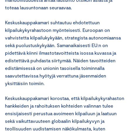
toteaa lausuntonaan seuraavaa.
Keskuskauppakamari suhtautuu ehdotettuun
kilpailukykyrahastoon myönteisesti. Euroopan on
vahvistetta kilpailukykyään, strategista autonomiaansa
sekä puolustuskykyään. Samanaikaisesti EU:n on
pidettävä kiinni ilmastotavoitteista isossa kuvassa ja
edistettävä puhdasta siirtymää. Näiden tavoitteiden
edistämisessä on unionin tasoisella toiminnalla
saavutettavissa hyötyjä verrattuna jäsenmaiden
yksittäisiin toimiin.
Keskuskauppakamari korostaa, että kilpailukykyrahaston
hankkeiden ja rahoituksen kohteiden valinnan tulee
ensisijaisesti perustua avoimeen kilpailuun ja laatuun
sekä vaikuttavuuteen globaalin kilpailukyvyn ja
teollisuuden uudistamisen näkökulmasta, kuten