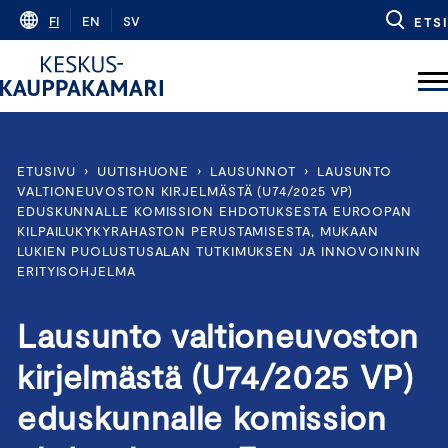
Skip
FI
EN
SV
ETSI
to
content
ETUSIVU
›
UUTISHUONE
›
LAUSUNNOT
›
LAUSUNTO
VALTIONEUVOSTON KIRJELMÄSTÄ (U74/2025 VP)
EDUSKUNNALLE KOMISSION EHDOTUKSESTA EUROOPAN
KILPAILUKYKYRAHASTON PERUSTAMISESTA, MUKAAN
LUKIEN PUOLUSTUSALAN TUTKIMUKSEN JA INNOVOINNIN
ERITYISOHJELMA
Lausunto valtioneuvoston
kirjelmästä (U74/2025 VP)
eduskunnalle komission