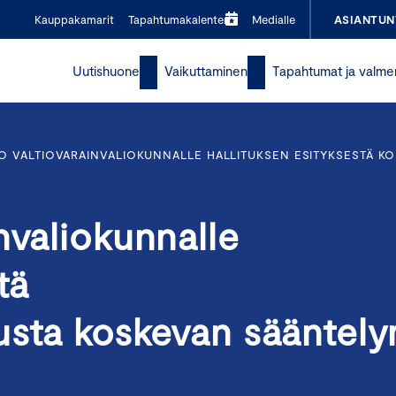
Kauppakamarit
Tapahtumakalenteri
Medialle
ASIANTUN
Uutishuone
Vaikuttaminen
Tapahtumat ja valme
O VALTIOVARAINVALIOKUNNALLE HALLITUKSEN ESITYKSESTÄ 
nvaliokunnalle
tä
usta koskevan sääntely