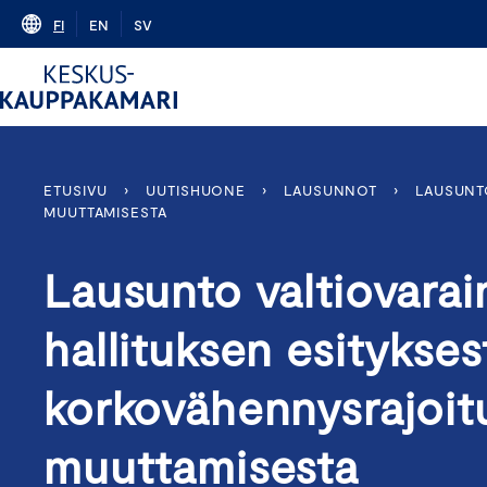
Skip
FI
EN
SV
to
content
ETUSIVU
›
UUTISHUONE
›
LAUSUNNOT
›
LAUSUNT
MUUTTAMISESTA
Lausunto valtiovarai
hallituksen esitykses
korkovähennysrajoit
muuttamisesta