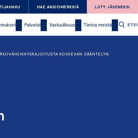
TIJAHAKU
HAE ANSIOMERKKIÄ
LIITY JÄSENEKSI
nnukset
Palvelut
Vastuullisuus
Tietoa meistä
ETSI
KORKOVÄHENNYSRAJOITUSTA KOSKEVAN SÄÄNTELYN
n