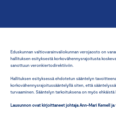
Eduskunnan valtiovarainvaliokunnan verojaosto on var
hallituksen esityksestä korkovähennysrajoitusta koskev
sanottuun veronkiertodirektiiviin.
Hallituksen esityksessä ehdotetun sääntelyn tavoitteen
korkovähennysrajoitussääntelyllä siten, että sääntelys
turvaaminen. Sääntelyn tarkoituksena on myös ehkäistä k
Lausunnon ovat kirjoittaneet johtaja Ann-Mari Kemell ja 