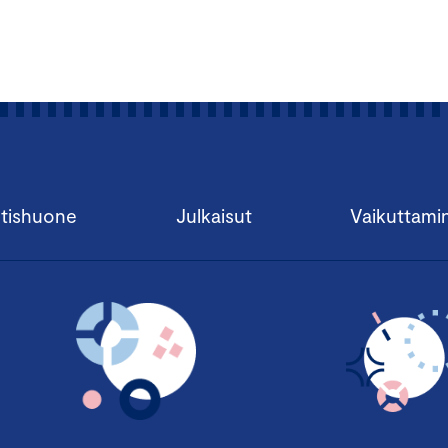
tishuone
Julkaisut
Vaikuttami