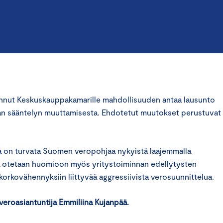
annut Keskuskauppakamarille mahdollisuuden antaa lausunto
an sääntelyn muuttamisesta. Ehdotetut muutokset perustuvat 
a on turvata Suomen veropohjaa nykyistä laajemmalla
sä otetaan huomioon myös yritystoiminnan edellytysten
orkovähennyksiin liittyvää aggressiivista verosuunnittelua.
veroasiantuntija Emmiliina Kujanpää.