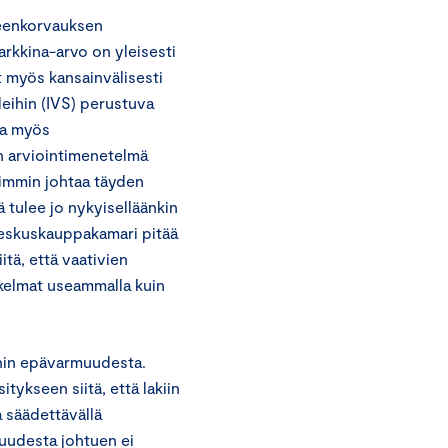
teenkorvauksen
rkkina-arvo on yleisesti
t myös kansainvälisesti
deihin (IVS) perustuva
na myös
in arviointimenetelmä
avimmin johtaa täyden
 tulee jo nykyiselläänkin
Keskuskauppakamari pitää
itä, että vaativien
skelmat useammalla kuin
nin epävarmuudesta.
ykseen siitä, että lakiin
 säädettävällä
muudesta johtuen ei