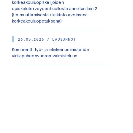
korkeakouluopiskelijoiden
opiskeluterveydenhuollosta annetun lain 2
§:n muuttamisesta (tutkinto avoimena
korkeakouluopetuksena)
26.05.2026 / LAUSUNNOT
Kommentti työ- ja elinkeinoministeriön
virkapuheenvuoron valmisteluun