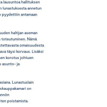
a lausuntoa hallituksen
ien lunastuksesta annetun
nto pyydettiin antamaan
uuden haltijan aseman
n toteutuminen. Nämä
astettavasta omaisuudesta
ava täysi korvaus. Lisäksi
inen korotus johtuen
s asunto- ja
siana. Lunastuslain
kuskauppakamari on
dännön
sten poistamista.