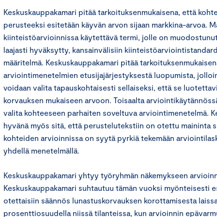
Keskuskauppakamari pitää tarkoituksenmukaisena, että koh
perusteeksi esitetään käyvän arvon sijaan markkina-arvoa. Ma
kiinteistöarvioinnissa käytettävä termi, jolle on muodostunu
laajasti hyväksytty, kansainvälisiin kiinteistöarviointistandar
määritelmä. Keskuskauppakamari pitää tarkoituksenmukaise
arviointimenetelmien etusijajärjestyksestä luopumista, jollo
voidaan valita tapauskohtaisesti sellaiseksi, että se luotett
korvauksen mukaiseen arvoon. Toisaalta arviointikäytännössä
valita kohteeseen parhaiten soveltuva arviointimenetelmä. 
hyvänä myös sitä, että perustelutekstiin on otettu maininta si
kohteiden arvioinnissa on syytä pyrkiä tekemään arviointila
yhdellä menetelmällä.
Keskuskauppakamari yhtyy työryhmän näkemykseen arvioin
Keskuskauppakamari suhtautuu tämän vuoksi myönteisesti esit
otettaisiin säännös lunastuskorvauksen korottamisesta laissa
prosenttiosuudella niissä tilanteissa, kun arvioinnin epävar