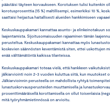
päästäisi täyteen korvaukseen. Korotuksen tulisi kuitenkin ol
korotusprosenttia (15 %) maltillisempi, esimerkiksi 10 %, kos
saattaisi heijastua haitallisesti alueiden hankkimiseen vapaa
Keskuskauppakamari kannattaa asunto- ja elinkeinotakuun so
laajentamista. Sijoitusomaisuuden rajaaminen tämän laajenn
perusteltua. Keskuskauppakamari kannattaa myös lunastus
koskevien säännösten keventämistä siten, ettei uskottujen m
enää välttämätöntä kaikissa tilanteissa.
Keskuskauppakamari toteaa vielä, että hankkeen vaikutuksis
jälkiarviointi noin 2-3 vuoden kuluttua siitä, kun muutokset o
Jälkiarvioinnin perusteella on mahdollista ryhtyä toimenpiteis
lunastuskorvausperusteiden muuttamisella ja lunastuskorva
prosenttimääräisellä korottamisella on ollut toisenlaisia (nega
mitä työryhmämietinnössä on arvioitu.