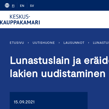
Skip
FI
EN
SV
to
content
ETUSIVU
›
UUTISHUONE
›
LAUSUNNOT
›
LUNASTUS
Lunastuslain ja eräid
lakien uudistaminen
15.09.2021