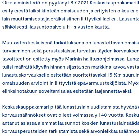
Oikeusministeriö on pyytänyt 8.7.2021 Keskuskauppakamarilt
esityksestä laiksi kiinteän omaisuuden ja erityisten oikeuks
lain muuttamisesta ja eräiksi siihen liittyviksi laeiksi. Lausu
sähköisesti, lausuntopalvelu.fi –sivuston kautta.
Muutosten keskeisenä tarkoituksena on lunastettavan omais
turvaaminen sekä perustuslaissa turvatun täyden korvaukse
tavoitteet on esitetty myös Marinin hallitusohjelmassa. Lun
tulisi määrätä käyvän hinnan sijasta sen markkina-arvoa vasta
lunastuskorvaukselle esitetään suoritettavaksi 15 %:n suuru
omaisuuden arviointiin liittyvistä epävarmuustekijöistä. Myö
elinkeinotakuun soveltamisalaa esitetään laajennettavaksi.
Keskuskauppakamari pitää lunastuslain uudistamista hyvänä a
korvaussäännökset ovat olleet voimassa yli 40 vuotta. Kes
antanut asiassa aiemmat lausunnot koskien lunastuslainsää
korvausperusteiden tarkistamista sekä arvonleikkaussäännö