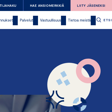
TIJAHAKU
HAE ANSIOMERKKIÄ
LIITY JÄSENEKSI
nnukset
Palvelut
Vastuullisuus
Tietoa meistä
ETSI