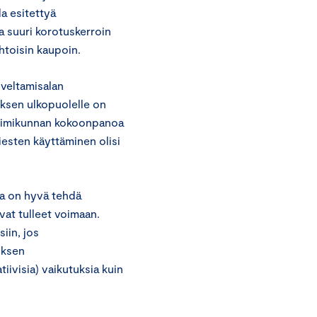
la esitettyä
ka suuri korotuskerroin
ehtoisin kaupoin.
veltamisalan
uksen ulkopuolelle on
toimikunnan kokoonpanoa
iesten käyttäminen olisi
ta on hyvä tehdä
vat tulleet voimaan.
iin, jos
uksen
tiivisia) vaikutuksia kuin