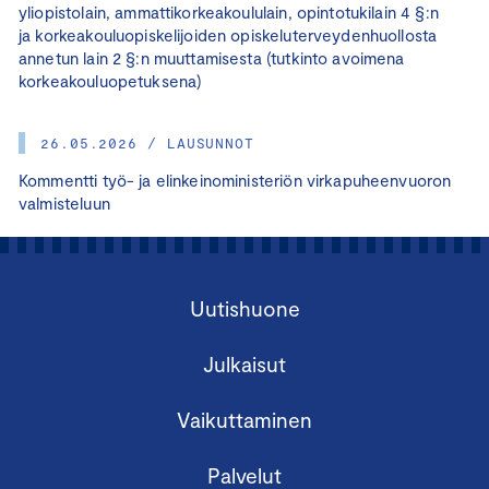
yliopistolain, ammattikorkeakoululain, opintotukilain 4 §:n
ja korkeakouluopiskelijoiden opiskeluterveydenhuollosta
annetun lain 2 §:n muuttamisesta (tutkinto avoimena
korkeakouluopetuksena)
26.05.2026 / LAUSUNNOT
Kommentti työ- ja elinkeinoministeriön virkapuheenvuoron
valmisteluun
Uutishuone
Julkaisut
Vaikuttaminen
Palvelut