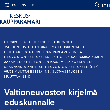
Skip
EN
SV
FI
ETSI
to
content
ETUSIVU
›
UUTISHUONE
›
LAUSUNNOT
›
VALTIONEUVOSTON KIRJELMÄ EDUSKUNNALLE
EHDOTUKSESTA EUROOPAN PARLAMENTIN JA
NEUVOSTON ASETUKSEKSI LÄHTÖ- JA SAAPUMISAIKOJEN
JAKAMISTA YHTEISÖN LENTOASEMILLA KOSKEVISTA
SÄÄNNÖISTÄ ANNETUN NEUVOSTON ASETUKSEN (ETY)
95/93 MUUTTAMISESTA (NS. SLOT-ASETUKSEN
MUUTTAMINEN)
Valtioneuvoston kirjelmä
eduskunnalle