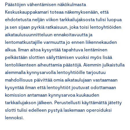
Päästöjen vähentämisen näkökulmasta
Keskuskauppakamari toteaa näkemyksenään, että
ehdotetusta neljän viikon tarkkailujaksosta tulisi luopua
ja sen sijaan pyrkiä ratkaisuun, joka toisi lentoyhtiöiden
aikataulusuunnitteluun ennakoitavuutta ja
lentomatkustajille varmuutta jo ennen liikennekauden
alkua. Ilman aitoa kysyntää tapahtuva lentäminen
pelkästään slottien säilyttämisen vuoksi myös lisää
lentoliikenteen aiheuttamia päästöjä. Aiemmin julkaistulla
alemmalla kynnysarvolla lentoyhtiöille tarjoutuu
mahdollisuus päivittää omia aikataulujaan vastaamaan
kysyntää ilman että lentoyhtiöt joutuvat odottamaan
komission antamaan kynnysarvoa kuukauden
tarkkailujakson jälkeen. Perustellusti käyttämättä jätetty
slotti tulisi edelleen pystyä laskemaan operoiduksi
lennoksi.