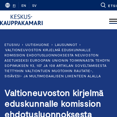
Skip
FI
EN
SV
ETSI
to
content
ETUSIVU
›
UUTISHUONE
›
LAUSUNNOT
›
VALTIONEUVOSTON KIRJELMÄ EDUSKUNNALLE
KOMISSION EHDOTUSLUONNOKSESTA NEUVOSTON
ASETUKSEKSI EUROOPAN UNIONIN TOIMINNASTA TEHDYN
SOPIMUKSEN 93, 107 JA 108 ARTIKLAN SOVELTAMISESTA
TIETTYIHIN VALTIONTUEN MUOTOIHIN RAUTATIE-,
SISÄVESI- JA MULTIMODAALISEN LIIKENTEEN ALALLA
Valtioneuvoston kirjelmä
eduskunnalle komission
ehdotusluonnoksesta