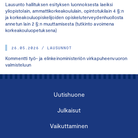
Lausunto hallituksen esityksen luonnoksesta laeiksi
yliopistolain, ammattikorkeakoululain, opintotukilain 4 §:n
ja korkeakouluopiskelijoiden opiskeluterveydenhuollosta
annetun lain 2 §:n muuttamisesta (tutkinto avoimena
korkeakouluopetuksena)
26.05.2026 / LAUSUNNOT
Kommentti työ- ja elinkeinoministeriön virkapuheenvuoron
valmisteluun
Uutishuone
Julkaisut
Vaikuttaminen