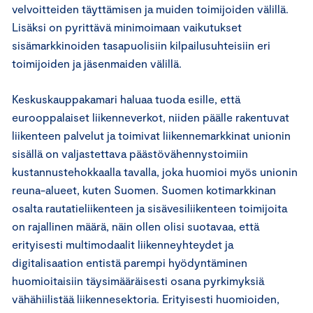
velvoitteiden täyttämisen ja muiden toimijoiden välillä.
Lisäksi on pyrittävä minimoimaan vaikutukset
sisämarkkinoiden tasapuolisiin kilpailusuhteisiin eri
toimijoiden ja jäsenmaiden välillä.
Keskuskauppakamari haluaa tuoda esille, että
eurooppalaiset liikenneverkot, niiden päälle rakentuvat
liikenteen palvelut ja toimivat liikennemarkkinat unionin
sisällä on valjastettava päästövähennystoimiin
kustannustehokkaalla tavalla, joka huomioi myös unionin
reuna-alueet, kuten Suomen. Suomen kotimarkkinan
osalta rautatieliikenteen ja sisävesiliikenteen toimijoita
on rajallinen määrä, näin ollen olisi suotavaa, että
erityisesti multimodaalit liikenneyhteydet ja
digitalisaation entistä parempi hyödyntäminen
huomioitaisiin täysimääräisesti osana pyrkimyksiä
vähähiilistää liikennesektoria. Erityisesti huomioiden,