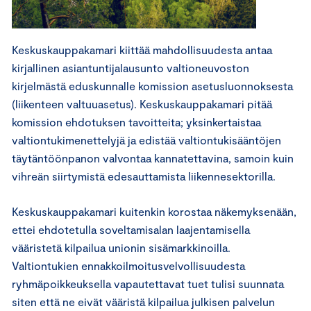
Keskuskauppakamari kiittää mahdollisuudesta antaa
kirjallinen asiantuntijalausunto valtioneuvoston
kirjelmästä eduskunnalle komission asetusluonnoksesta
(liikenteen valtuuasetus). Keskuskauppakamari pitää
komission ehdotuksen tavoitteita; yksinkertaistaa
valtiontukimenettelyjä ja edistää valtiontukisääntöjen
täytäntöönpanon valvontaa kannatettavina, samoin kuin
vihreän siirtymistä edesauttamista liikennesektorilla.
Keskuskauppakamari kuitenkin korostaa näkemyksenään,
ettei ehdotetulla soveltamisalan laajentamisella
vääristetä kilpailua unionin sisämarkkinoilla.
Valtiontukien ennakkoilmoitusvelvollisuudesta
ryhmäpoikkeuksella vapautettavat tuet tulisi suunnata
siten että ne eivät vääristä kilpailua julkisen palvelun