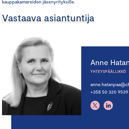
kauppakamareiden jäsenyrityksille.
Vastaava asiantuntija
Anne Hata
YHTEYSPÄÄLLIKKÖ
anne.hatanpaa@ch
+358 50 320 9539