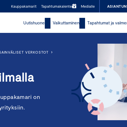
Kauppakamarit
Tapahtumakalenteri
Medialle
ASIANTUN
Uutishuone
Vaikuttaminen
Tapahtumat ja valme
›
SAINVÄLISET VERKOSTOT
lmalla
kauppakamari on
rityksiin.