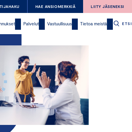
TIJAHAKU
HAE ANSIOMERKKIÄ
LIITY JÄSENEKSI
nnukset
Palvelut
Vastuullisuus
Tietoa meistä
ETSI