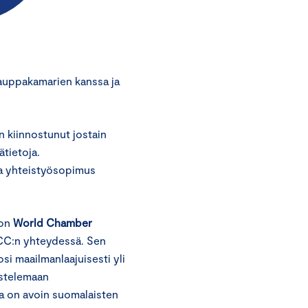
auppakamarien kanssa ja
n kiinnostunut jostain
ätietoja.
a yhteistyösopimus
 on
World Chamber
ICC:n yhteydessä. Sen
i maailmanlaajuisesti yli
ustelemaan
a on avoin suomalaisten