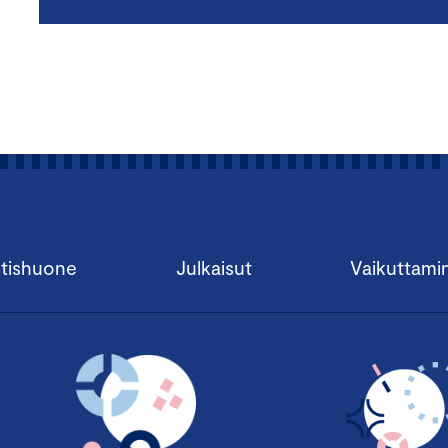
tishuone
Julkaisut
Vaikuttami