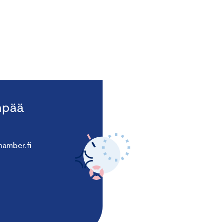
npää
amber.fi