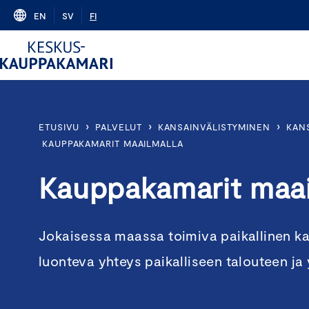
Skip
EN
SV
FI
to
content
›
›
›
ETUSIVU
PALVELUT
KANSAINVÄLISTYMINEN
KAN
KAUPPAKAMARIT MAAILMALLA
Kauppakamarit maai
Jokaisessa maassa toimiva paikallinen 
luonteva yhteys paikalliseen talouteen ja y