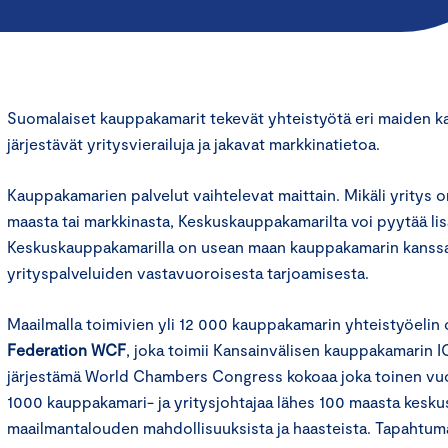
Suomalaiset kauppakamarit tekevät yhteistyötä eri maiden k
järjestävät yritysvierailuja ja jakavat markkinatietoa.
Kauppakamarien palvelut vaihtelevat maittain. Mikäli yritys o
maasta tai markkinasta, Keskuskauppakamarilta voi pyytää lis
Keskuskauppakamarilla on usean maan kauppakamarin kanss
yrityspalveluiden vastavuoroisesta tarjoamisesta.
Maailmalla toimivien yli 12 000 kauppakamarin yhteistyöelin
Federation WCF
, joka toimii Kansainvälisen kauppakamarin 
järjestämä World Chambers Congress kokoaa joka toinen vuos
1000 kauppakamari- ja yritysjohtajaa lähes 100 maasta kesk
maailmantalouden mahdollisuuksista ja haasteista. Tapahtum