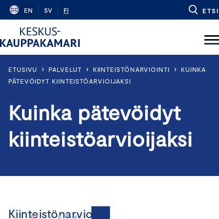
Skip
EN
SV
FI
ETSI
to
content
›
›
›
ETUSIVU
PALVELUT
KIINTEISTÖNARVIOINTI
KUINKA
PÄTEVÖIDYT KIINTEISTÖARVIOIJAKSI
Kuinka pätevöidyt
kiinteistöarvioijaksi
Kiinteistönarviointi