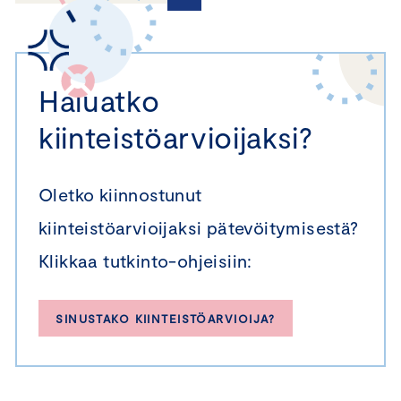
Haluatko
kiinteistöarvioijaksi?
Oletko kiinnostunut
kiinteistöarvioijaksi pätevöitymisestä?
Klikkaa tutkinto-ohjeisiin:
SINUSTAKO KIINTEISTÖARVIOIJA?