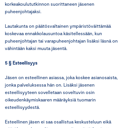
korkeakoulututkinnon suorittaneen jäsenen
puheenjohtajaksi.
Lautakunta on päätösvaltainen ympäristöväittämää
koskevaa ennakkolausuntoa käsitellessään, kun
puheenjohtajan tai varapuheenjohtajan lisäksi läsnä on
vähintään kaksi muuta jäsentä.
5 § Esteellisyys
Jäsen on esteellinen asiassa, joka koskee asianosaista,
jonka palveluksessa hän on. Lisäksi jäsenen
esteellisyyteen sovelletaan soveltuvin osin
oikeudenkäymiskaaren määräyksiä tuomarin
esteellisyydestä.
Esteellinen jäsen ei saa osallistua keskusteluun eikä