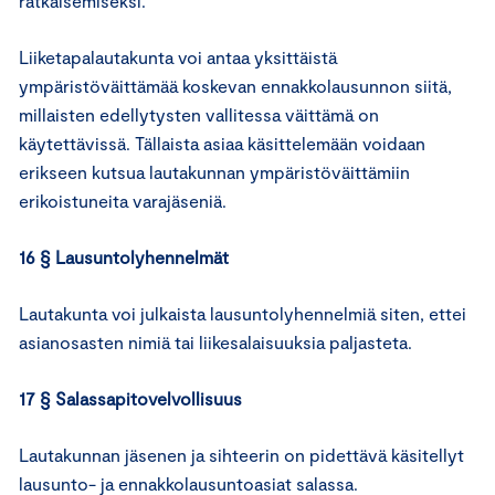
ratkaisemiseksi.
Liiketapalautakunta voi antaa yksittäistä
ympäristöväittämää koskevan ennakkolausunnon siitä,
millaisten edellytysten vallitessa väittämä on
käytettävissä. Tällaista asiaa käsittelemään voidaan
erikseen kutsua lautakunnan ympäristöväittämiin
erikoistuneita varajäseniä.
16 § Lausuntolyhennelmät
Lautakunta voi julkaista lausuntolyhennelmiä siten, ettei
asianosasten nimiä tai liikesalaisuuksia paljasteta.
17 § Salassapitovelvollisuus
Lautakunnan jäsenen ja sihteerin on pidettävä käsitellyt
lausunto- ja ennakkolausuntoasiat salassa.