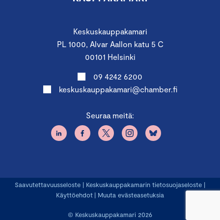
Keskuskauppakamari
PL 1000, Alvar Aallon katu 5 C
00101 Helsinki
09 4242 6200
keskuskauppakamari@chamber.fi
Seuraa meitä:
Saavutettavuusseloste
|
Keskuskauppakamarin tietosuojaseloste
|
Käyttöehdot
|
Muuta evästeasetuksia
© Keskuskauppakamari 2026