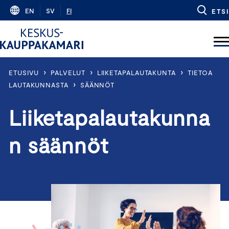
Skip
EN
SV
FI
ETSI
to
content
›
›
›
ETUSIVU
PALVELUT
LIIKETAPALAUTAKUNTA
TIETOA
›
LAUTAKUNNASTA
SÄÄNNÖT
Liiketapalautakunna
n säännöt