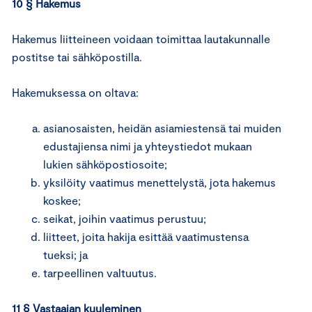
10 § Hakemus
Hakemus liitteineen voidaan toimittaa lautakunnalle
postitse tai sähköpostilla.
Hakemuksessa on oltava:
asianosaisten, heidän asiamiestensä tai muiden
edustajiensa nimi ja yhteystiedot mukaan
lukien sähköpostiosoite;
yksilöity vaatimus menettelystä, jota hakemus
koskee;
seikat, joihin vaatimus perustuu;
liitteet, joita hakija esittää vaatimustensa
tueksi; ja
tarpeellinen valtuutus.
11 § Vastaajan kuuleminen