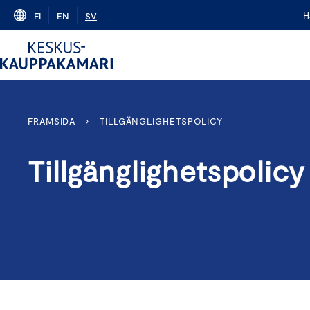
Skip
H
FI
EN
SV
to
content
FRAMSIDA
›
TILLGÄNGLIGHETSPOLICY
Tillgänglighetspolicy