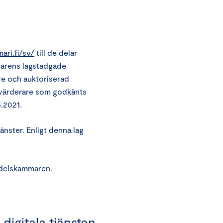
ari.fi/sv/
till de delar
marens lagstadgade
e och auktoriserad
svärderare som godkänts
.2021.
änster. Enligt denna lag
ndelskammaren.
digitala tjänsten