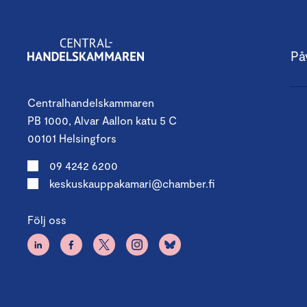
På
Centralhandelskammaren
PB 1000, Alvar Aallon katu 5 C
00101 Helsingfors
09 4242 6200
keskuskauppakamari@chamber.fi
Följ oss