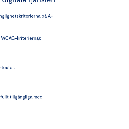
änglighetskriterierna på A-
gt WCAG-kriterierna):
texter.
ullt tillgängliga med