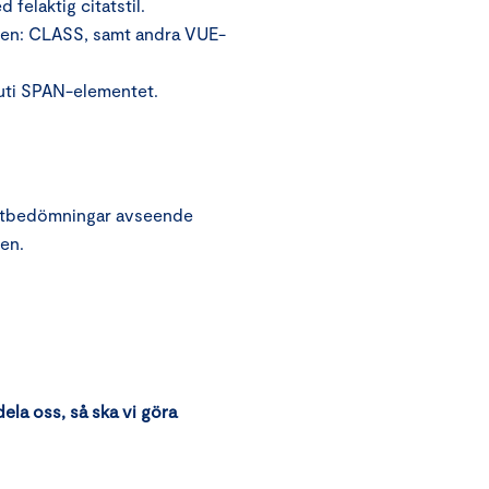
elaktig citatstil.
lsen: CLASS, samt andra VUE-
nuti SPAN-elementet.
pertbedömningar avseende
gen.
dela oss, så ska vi göra