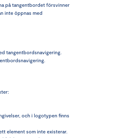
a på tangentbordet försvinner
kan inte öppnas med
med tangentbordsnavigering.
gentbordsnavigering.
ter:
givelser, och i logotypen finns
t element som inte existerar.