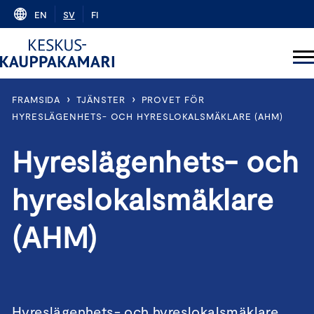
Skip
EN
SV
FI
to
content
›
›
FRAMSIDA
TJÄNSTER
PROVET FÖR
HYRESLÄGENHETS- OCH HYRESLOKALSMÄKLARE (AHM)
Hyreslägenhets- och
hyreslokalsmäklare
(AHM)
Hyreslägenhets- och hyreslokalsmäklare