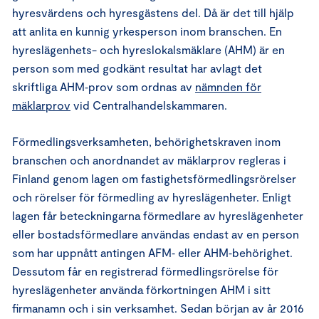
hyresvärdens och hyresgästens del. Då är det till hjälp
att anlita en kunnig yrkesperson inom branschen. En
hyreslägenhets- och hyreslokalsmäklare (AHM) är en
person som med godkänt resultat har avlagt det
skriftliga AHM‑prov som ordnas av
nämnden för
mäklarprov
vid Centralhandelskammaren.
Förmedlingsverksamheten, behörighetskraven inom
branschen och anordnandet av mäklarprov regleras i
Finland genom lagen om fastighetsförmedlingsrörelser
och rörelser för förmedling av hyreslägenheter. Enligt
lagen får beteckningarna förmedlare av hyreslägenheter
eller bostadsförmedlare användas endast av en person
som har uppnått antingen AFM‑ eller AHM‑behörighet.
Dessutom får en registrerad förmedlingsrörelse för
hyreslägenheter använda förkortningen AHM i sitt
firmanamn och i sin verksamhet. Sedan början av år 2016