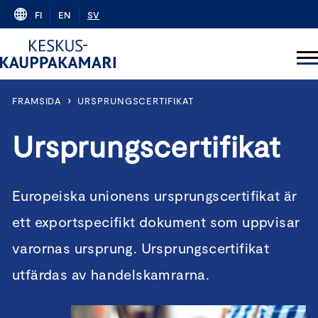
Skip
FI
EN
SV
to
content
›
FRAMSIDA
URSPRUNGSCERTIFIKAT
Ursprungscertifikat
Europeiska unionens ursprungscertifikat är
ett exportspecifikt dokument som uppvisar
varornas ursprung. Ursprungscertifikat
utfärdas av handelskamrarna.