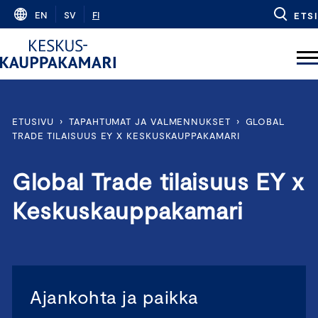
Skip
EN
SV
FI
ETSI
to
content
ETUSIVU
›
TAPAHTUMAT JA VALMENNUKSET
›
GLOBAL
TRADE TILAISUUS EY X KESKUSKAUPPAKAMARI
Global Trade tilaisuus EY x
Keskuskauppakamari
Ajankohta ja paikka