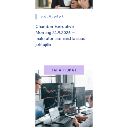
Kauppasopimukset ja geopoliittiset riskit -– vaikutukset
24.9.2026
yrityksille käytännössä
Chamber Executive
Morning 24.9.2026 –
Puheenvuoro syventää teemaa tarkastelemalla:
maksuton aamiaistilaisuus
johtajille
Nykyisen geopoliittisen tilanteen ja
kauppasopimusten konkreettisia vaikutuksia
yritystoimintaan
TAPAHTUMAT
Nostoja tuoreimmasta Vientijohtaja-selvityksestä
Mitä yritysjohdon kannattaa nyt huomioida
strategisessa suunnittelussa
Päivi Pohjanheimo
, Johtaja, kansainväliset asiat,
Keskuskauppakamari; maajohtaja, Kansainvälinen
kauppakamari