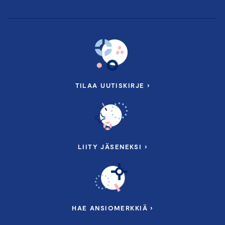
Kysymykset ja keskustelu
Tilaisuuden jälkeen on mahdollisuus jäädä jatkamaan
keskustelua asiantuntijoiden ja muiden osallistujien
kanssa.
Tilaisuus päättyy kello 10.30
TILAA UUTISKIRJE ›
Lämpimästi tervetuloa!
LIITY JÄSENEKSI ›
HAE ANSIOMERKKIÄ ›