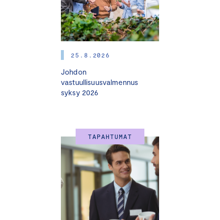
Ajankohtainen katsaus kansainväliseen
kauppapolitiikkaan, geopoliittisiin jännitteisiin ja niiden
merkitykseen suomalaisyrityksille.
Juho Romakkaniemi
, toimitusjohtaja,
25.8.2026
Keskuskauppakamari
Johdon
vastuullisuusvalmennus
Geopolitiikan vaikutukset toimitusketjuihin
syksy 2026
Miten geopoliittiset muutokset heijastuvat
toimitusketjuihin?
TAPAHTUMAT
Millaisiin ratkaisuihin yritykset ovat päätyneet
riskien hallinnassa ja toimitusvarmuuden
turvaamisessa?
Resilienssi, hajauttaminen ja vaihtoehtoiset
hankintamallit käytännössä.
Antti Meriluoto
, Partner, Supply Chain Consulting, EY