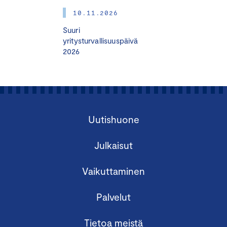
Tullit ja muut tuonnin velvoitteet – riskit ja
10.11.2026
mahdollisuudet
Suuri
yritysturvallisuuspäivä
Kansainvälisessä tavarakaupassa huomioitavia
2026
näkökulmia:
Tuontitullien määräytymiseen vaikuttavat tekijät ja
oikeellisuuden varmistaminen
Esimerkkeinä USA:n tullimuutosten huomioiminen
Uutishuone
ja vapaakauppasopimukset
Muita tuontiin/vientiin liittyviä velvoitteita (mm
Julkaisut
CBAM ja EUDR), alv-vaikutukset
Näkemyksiä tullien, tuontivelvoitteiden ja
Vaikuttaminen
kustannusten hallinnointiin
Palvelut
Juuso Stenius
, Senior Manager, Indirect Tax, EY
Tietoa meistä