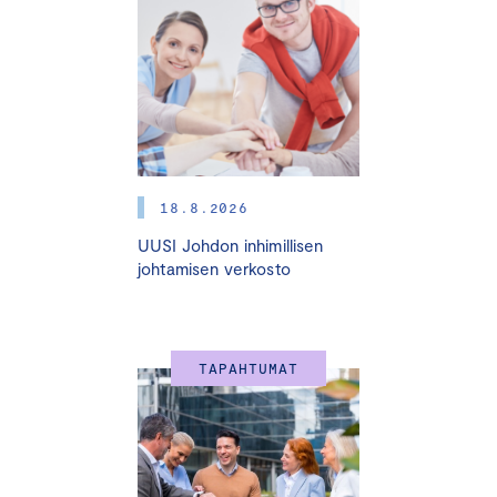
voidaan sopeuttaa, miten tulliriskejä hallitaan ja miten
muuttuvassa toimintaympäristössä voidaan tunnistaa
myös uusia liiketoimintamahdollisuuksia.
Tilaisuus tarjoaa ajantasaista tilannekuvaa,
asiantuntijanäkemyksiä sekä mahdollisuuden keskustella
muiden yrityspäättäjien kanssa.
18.8.2026
UUSI Johdon inhimillisen
Ajankohta:
tiistai 17.3. klo 8.30–10.30
johtamisen verkosto
Paikka:
EY, Korkeavuorenkatu 32-34, 00130 Helsinki
Ohjelma
TAPAHTUMAT
8.30 Aamiainen ja verkostoituminen
Kauppapoliittinen ja geopoliittinen tilannekuva