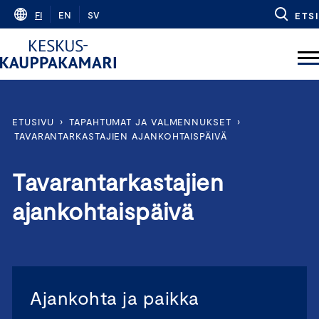
Skip
FI
EN
SV
ETSI
to
content
ETUSIVU
›
TAPAHTUMAT JA VALMENNUKSET
›
TAVARANTARKASTAJIEN AJANKOHTAISPÄIVÄ
Tavarantarkastajien
ajankohtaispäivä
Ajankohta ja paikka