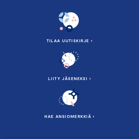
tehdään tapahtuman jälkeen.
Seuraamme tapahtumiemme hiilijalanjälkeä
Olemme sitoutuneet vähentämään toimintamme
ilmastovaikutuksia. Seuraamme tapahtumiemme
hiilijalanjälkeä osana päästölaskentaa. Tämän vuoksi
TILAA UUTISKIRJE ›
kysymme sinulta ilmoittautumisen yhteydessä, kuinka
saavut tapahtumaan. Autathan meitä tekemään
hiilijalanjäljestä mahdollisimman pienen käyttämällä
mahdollisuuksien mukaan julkisia liikennevälineitä.
LIITY JÄSENEKSI ›
Tilaisuuksiemme tarjoilussa suosimme kala-kasvisruokaa.
HAE ANSIOMERKKIÄ ›