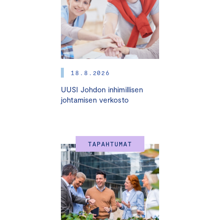
Voit osallistua koulutukseen paikan päällä tai
etäyhteydellä. Koulutus tallennetaan ja jaamme
tallenteen ilmoittautuneille
18.8.2026
jälkikäteen.
Osallistumismaksu sisältää paikan päällä
UUSI Johdon inhimillisen
osallistuville aamu- ja iltapäiväkahvit sekä lounaan.
johtamisen verkosto
Etäosallistujille lähetetään webinaarilinkki päivää ennen
tilaisuutta.
TAPAHTUMAT
OHJELMA
9.15 Ilmoittautuminen ja aamukahvit
9.45
Luonnonkivilaatan valmistus ja
luonnonkivilaatoituksen tavarantarkastus