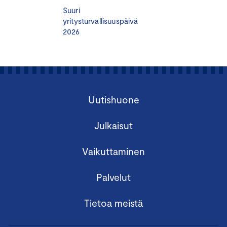
Suuri
HUOM.
Koulutuksen jälkeen Tavarantarkastajayhdistys
yritysturvallisuuspäivä
2026
järjestää pikkujoulut, joihin ilmoittautuminen tehdään
erikseen yhdistyksen kautta. Yhdistys antaa tähän
tarkempaa ohjeistusta jäsentiedotteissaan.
Uutishuone
Pidätämme oikeuden muutoksiin.
Julkaisut
Vaikuttaminen
Peruutusehdot:
Kuluton peruutus on mahdollinen
viimeistään seitsemän vuorokautta ennen
Palvelut
koulutuspäivää. Peruutuksen tapahtuessa tämän jälkeen,
veloitetaan koko koulutuksen hinta. Paikan voi
Tietoa meistä
tarvittaessa siirtää toiselle osallistujalle. Laskutus