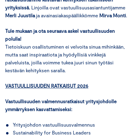
yrityksissä.
Linjoilla ovat vastuullisuusasiantuntijamme
Merli Juustila
ja avainasiakaspäällikkömme
Mirva Monti
.
Tule mukaan ja ota seuraava askel vastuullisuuden
polulla!
Tietoiskuun osallistuminen ei velvoita sinua mihinkään,
mutta saat inspiraatiota ja hyödyllisiä vinkkejä
palveluista, joilla voimme tukea juuri sinun työtäsi
kestävän kehityksen saralla.
VASTUULLISUUDEN RATKAISUT 2026
Vastuullisuuden valmennusratkaisut yritysjohdolle
ymmärryksen kasvattamiseksi:
Yritysjohdon vastuullisuusvalmennus
Sustainability for Business Leaders