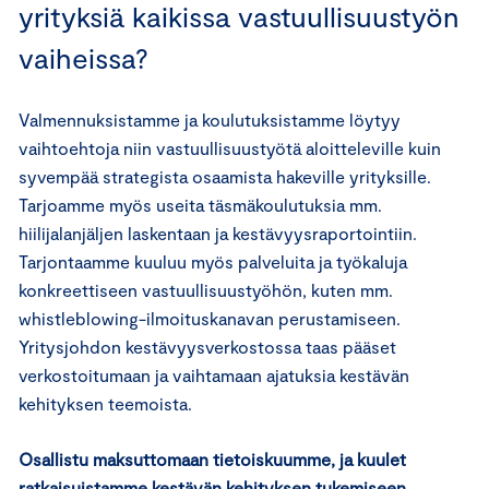
yrityksiä kaikissa vastuullisuustyön
vaiheissa?
Valmennuksistamme ja koulutuksistamme löytyy
vaihtoehtoja niin vastuullisuustyötä aloitteleville kuin
syvempää strategista osaamista hakeville yrityksille.
Tarjoamme myös useita täsmäkoulutuksia mm.
hiilijalanjäljen laskentaan ja kestävyysraportointiin.
Tarjontaamme kuuluu myös palveluita ja työkaluja
konkreettiseen vastuullisuustyöhön, kuten mm.
whistleblowing-ilmoituskanavan perustamiseen.
Yritysjohdon kestävyysverkostossa taas pääset
verkostoitumaan ja vaihtamaan ajatuksia kestävän
kehityksen teemoista.
Osallistu maksuttomaan tietoiskuumme, ja kuulet
ratkaisuistamme kestävän kehityksen tukemiseen