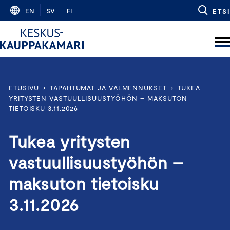
Skip
EN
SV
FI
ETSI
to
content
ETUSIVU
›
TAPAHTUMAT JA VALMENNUKSET
›
TUKEA
YRITYSTEN VASTUULLISUUSTYÖHÖN – MAKSUTON
TIETOISKU 3.11.2026
Tukea yritysten
vastuullisuustyöhön –
maksuton tietoisku
3.11.2026