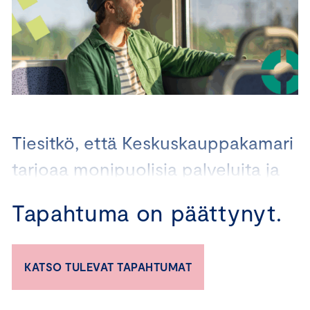
Tiesitkö, että Keskuskauppakamari
tarjoaa monipuolisia palveluita ja
valmennuksia, jotka auttavat
Tapahtuma on päättynyt.
yrityksiä kaikissa vastuullisuustyön
vaiheissa?
KATSO TULEVAT TAPAHTUMAT
Valmennuksistamme ja koulutuksistamme löytyy
vaihtoehtoja niin vastuullisuustyötä aloitteleville kuin