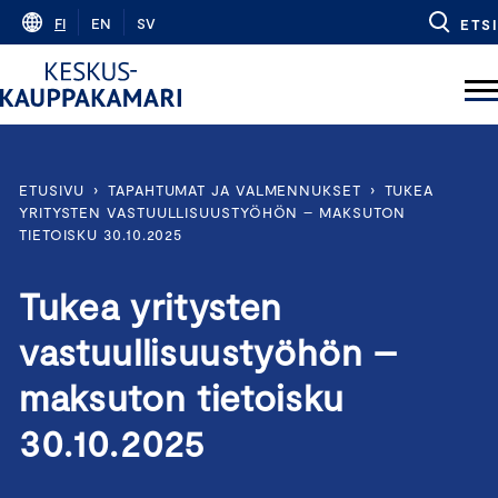
Skip
FI
EN
SV
ETSI
to
content
ETUSIVU
›
TAPAHTUMAT JA VALMENNUKSET
›
TUKEA
YRITYSTEN VASTUULLISUUSTYÖHÖN – MAKSUTON
TIETOISKU 30.10.2025
Tukea yritysten
vastuullisuustyöhön –
maksuton tietoisku
30.10.2025