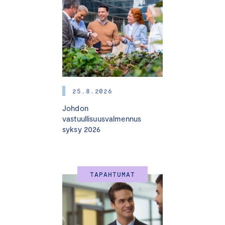
ratkaisut
”. Puhujana kouluttaja
Jannika Lahti
Helsingin
Diakonissalaitokselta.
Tule mukaan ja ota seuraava askel vastuullisuuden
polulla!
Tietoiskuun osallistuminen ei velvoita sinua mihinkään,
mutta saat inspiraatiota ja hyödyllisiä vinkkejä
25.8.2026
palveluista, joilla voimme tukea juuri sinun työtäsi
Johdon
kestävän kehityksen saralla.
vastuullisuusvalmennus
syksy 2026
VASTUULLISUUDEN RATKAISUT 2025
Vastuullisuuden valmennusratkaisut yritysjohdolle
ymmärryksen kasvattamiseksi:
TAPAHTUMAT
Yritysjohdon vastuullisuusvalmennus
Sustainability for Business Leaders