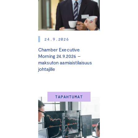
PK-yrityksen vastuullisuusvalmennus
Yritysjohdon kestävyysverkosto
Suuri yritysvastuupäivä
Suuri ilmasto- ja energiapäivä
24.9.2026
Koulutusratkaisut vastuullisuuden käytännön
kysymyksiin:
Chamber Executive
Morning 24.9.2026 –
maksuton aamiaistilaisuus
Hiilijalanjäljen laskentakoulutus verkossa
johtajille
VSME-kestävyysraportoinnin perusteet pk-
yrityksille
Sosiaalisen vastuun koulutus
Luonnon monimuotoisuus -koulutus
TAPAHTUMAT
Työkalut vastuullisuuden ylläpitämiseen yrityksessä:
Ilmasto-ohjelma
Hiilijalanjälki laskettu -merkki