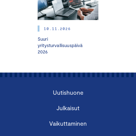
Ilmastoyhteisö
Ihmisoikeussitoumus
Whistleblowing-Ilmoituskanava
10.11.2026
Suuri
yritysturvallisuuspäivä
Tietoisku on maksuton, mutta edellyttää
2026
ennakkoilmoittautumista. Tietoiskussa on varattu aikaa
osallistujien kysymyksille.
Uutishuone
Julkaisut
Vaikuttaminen