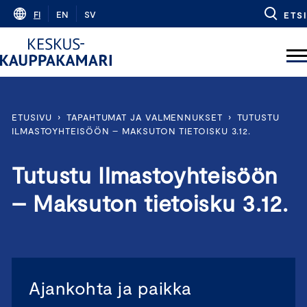
Skip
FI
EN
SV
ETSI
to
content
ETUSIVU
›
TAPAHTUMAT JA VALMENNUKSET
›
TUTUSTU
ILMASTOYHTEISÖÖN – MAKSUTON TIETOISKU 3.12.
Tutustu Ilmastoyhteisöön
– Maksuton tietoisku 3.12.
Ajankohta ja paikka