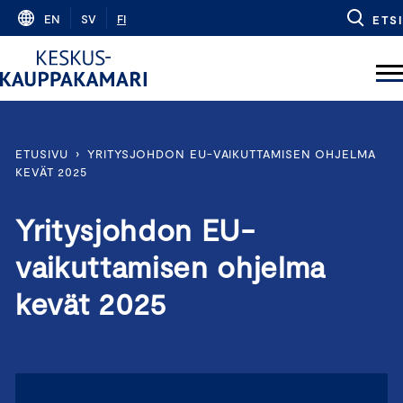
Skip
EN
SV
FI
ETSI
to
content
ETUSIVU
›
YRITYSJOHDON EU-VAIKUTTAMISEN OHJELMA
KEVÄT 2025
Yritysjohdon EU-
vaikuttamisen ohjelma
kevät 2025