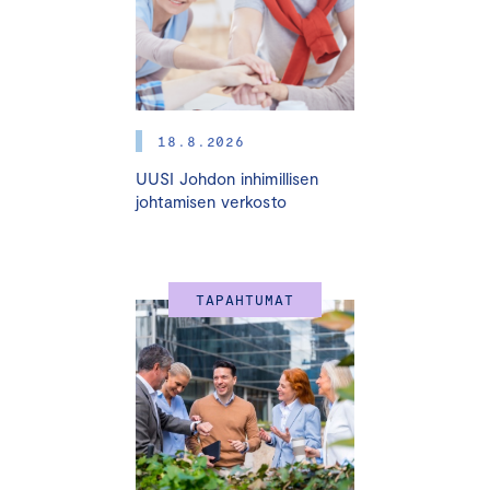
niiden tehtävien ymmärtäminen on todella tärkeää.
Keskuskauppakamarin järjestämä
Yritysjohdon EU-
vaikuttamisen ohjelm
a syventää osaamistasi ja laajentaa
verkostojasi. EU-vaikuttamisen ohjelmassa pureudutaan
18.8.2026
EU-toimielimiin ja niihin vaikuttamiseen. Lisäksi käymme
läpi, miten lainsäädäntö syntyy ja kuulemme näkemyksiä
UUSI Johdon inhimillisen
niin virkamiehiltä kuin lobbareiltakin.
johtamisen verkosto
Ohjelma koostuu kolmesta moduulista
, joista toinen ja
kolmas moduuli järjestetään helmikuussa 2025
TAPAHTUMAT
Brysselissä. Seminaareissa käsitellään EU-vaikuttamista
eri näkökulmista, syvennytään EU-toimielimiin ja kuullaan
EU-virkamiehiä sekä keskustellaan vertaisverkoston
kanssa.
Helsingissä järjestettävään ensimmäiseen moduuliin voit
osallistua myös etäyhteydellä. Brysselin ohjelmaan ei