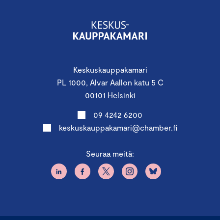
Deputy Head of Unit, CLIMA.E2
Laura Maanavilja
,
Euroopan komissio
MEP Aura Sallan avustaja
Jarkko Nissinen
Communications Advisor
Anniina Iskanius
,
Komissaari Virkkusen kabinetti
Keskuskauppakamari
Huomioithan, että jokainen osallistuja vastaa itse
PL 1000, Alvar Aallon katu 5 C
matkoista ja majoituksesta Brysselissä.
00101 Helsinki
09 4242 6200
keskuskauppakamari@chamber.fi
Seuraa meitä:
Moduuli III: Euroopan unionin neuvosto ja
kokemuksia EU-vaikuttamisesta
6.2.2025 Bryssel
Mistä jäsenmaiden vaikutusvalta koostuu,