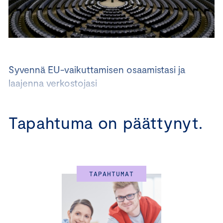
Syvennä EU-vaikuttamisen osaamistasi ja
laajenna verkostojasi
15.1.2025 Helsinki I 5.-6.2.2025 Bryssel I
Tapahtuma on päättynyt.
Mistä yrityksesi toimintaan vaikuttavista asioista
päätetään EU-lainsäädännössä? Miten ja milloin voin
vaikuttaa EU:n eri toimielimissä tehtäviin päätöksiin?
Parhaimmillaan EU-lainsäädäntöön voi vaikuttaa siten,
TAPAHTUMAT
että se on suotuisaa ja tukee suomalaisten yritysten
liiketoimintaa. Komissiolla, parlamentilla ja neuvostolla
on kaikilla omat tehtävänsä ja vaikuttamistyön kannalta