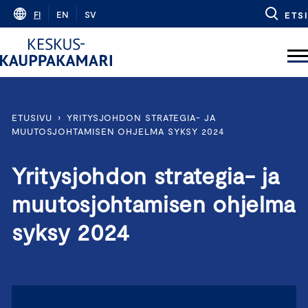
Skip
FI
EN
SV
ETSI
to
content
ETUSIVU
›
YRITYSJOHDON STRATEGIA- JA
MUUTOSJOHTAMISEN OHJELMA SYKSY 2024
Yritysjohdon strategia- ja
muutosjohtamisen ohjelma
syksy 2024