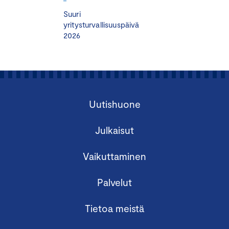
Toimitusjohtaja
Topi Manner
, Elisa
Suuri
Executive Chairman
Teresa Kemppi-Vasama
,
yritysturvallisuuspäivä
Kemppi Oy
2026
Toimitusjohtaja, perustajaosakas
Antti Haapakorva
,
Talentree
Toimitusjohtaja
Juho Romakkaniemi
,
Keskuskauppakamari
Uutishuone
Julkaisut
Vaikuttaminen
Moduuli II: Toimeenpano
Palvelut
Tiistai 10.12.2024 klo 12.30 – 17.00
Keskuskauppakamari, Alvar Aallon katu 5, Helsinki
Tietoa meistä
Seminaarin teemat: