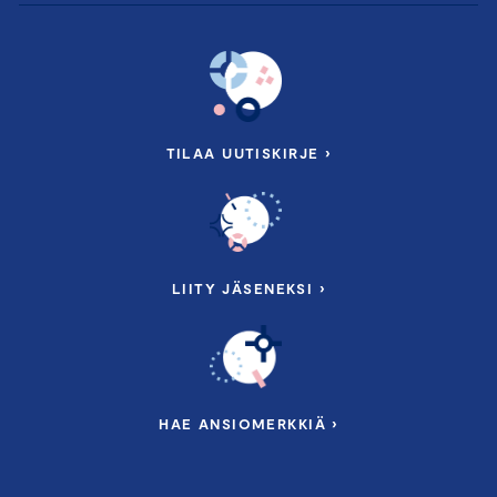
Strategian toimeenpano
Harha-askelista oikealle tielle, kun kaikki
menee pieleen
Osallistava prosessi ja viestintä
TILAA UUTISKIRJE ›
Yrityscase
Puhujina mm.:
Hallituksen puheenjohtaja
Panu Routila
, Patria
Strategisen johtamisen professori
Timo Vuori
,
LIITY JÄSENEKSI ›
Aalto-yliopisto
Vuorineuvos
Mikko Helander
HAE ANSIOMERKKIÄ ›