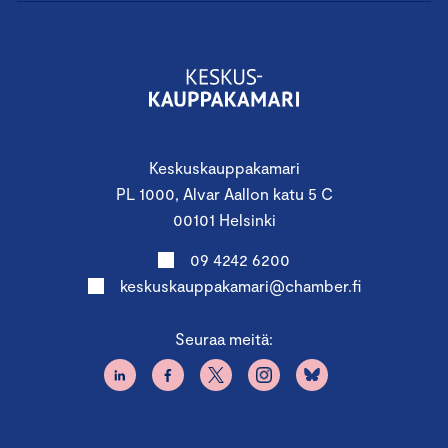
Moduuli III: Muutos
Tiistai 14.1.2025 klo 12.30 – 17.00
Keskuskauppakamari, Alvar Aallon katu 5, Helsinki
Seminaarin teemoina:
Kaikki johtaminen on muutosjohtamista
Keskuskauppakamari
Yrityscase
PL 1000, Alvar Aallon katu 5 C
Osallistujayritysten strategiaprosessin
00101 Helsinki
arvioinnin tuloksia ja tehtävien reflektointi
09 4242 6200
Organisaation muutoskyvykkyys on
keskuskauppakamari@chamber.fi
ansaittava.
Seuraa meitä:
Puhujina mm.:
Toimitusjohtaja
Paulina Ahokas
, Tampere-talo
Toimitusjohtaja
Kaisa Stigell
, Talentree