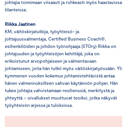
johtajia toimimaan viisaasti ja rohkeasti myös haastavissa
tilanteissa.
Riikka Jaatinen
KM, väitöskirjatutkija, työyhteisö- ja
johtajuusvalmentaja, Certified Business Coach®,
esihenkilöiden ja johdon työnohjaaja (STOry) Riikka on
johtajuuden ja työyhteisöjen kehittäjä, joka on
erikoistunut arvopohjaiseen ja valmentavaan
johtamiseen, joita hän tutkii myös väitöskirjatyössään. Yli
kymmenen vuoden kokemus johtamistehtävistä antaa
hänen valmennuksilleen vahvan käytännön pohjan. Hän
tukee johtajia vahvistamaan resilienssiä, merkitystä ja
yhteyttä – oivallukset muuttuvat teoiksi, jotka näkyvät
työyhteisön arjessa ja tuloksissa.