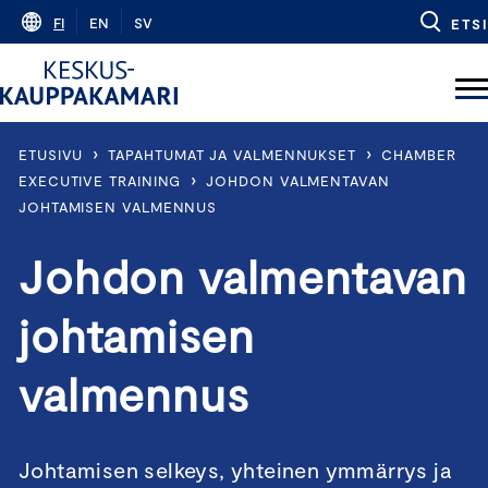
Skip
FI
EN
SV
ETSI
to
content
›
›
ETUSIVU
TAPAHTUMAT JA VALMENNUKSET
CHAMBER
›
EXECUTIVE TRAINING
JOHDON VALMENTAVAN
JOHTAMISEN VALMENNUS
Johdon valmentavan
johtamisen
valmennus
Johtamisen selkeys, yhteinen ymmärrys ja