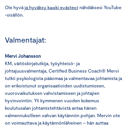
⋯
Ole hyvä
ja hyväksy kaikki evästeet
nähdäksesi YouTube
-sisällön.
Valmentajat:
Mervi Johansson
KM, väitöskirjatutkija, työyhteisö- ja
johtajuusvalmentaja, Certified Business Coach® Mervi
tutkii psykologista pääomaa ja valmentavaa johtamista ja
on erikoistunut organisaatioiden uudistumiseen,
vuorovaikutuksen vahvistamiseen ja johtajien
hyvinvointiin. Yli kymmenen vuoden kokemus
koulutusalan johtamistehtävistä antaa hänen
valmennuksilleen vahvan käytännön pohjan. Mervin ote
on voimauttava ja käytännönläheinen – hän auttaa