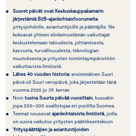
Suuret päivät ovat Keskuskauppakamarin
järjestämiä B2B-ajankohtaisfoorumeita
yritysjohdolle, asiantuntijoille ja päättäjille. Ne
kokoavat yhteen elinkeinoelämän vaikuttajat
keskustelemaan taloudesta, johtamisesta,
kasvusta, turvallisuudesta, teknologian
muutoksesta ja yritysten toimintaympäristöön
vaikuttavista ilmiöistä.
Lähes 40 vuoden historia:
ensimmäinen Suuri
päivä oli Suuri veropäivä, joka järjestetään tänä
vuonna 2026 jo 39. kerran
Noin
tusina Suurta päivää vuosittain
, kussakin
jopa 200–300 osallistujaa eri puolilta Suomea
Teemat nousevat
ajankohtaisista ilmiöistä
, joilla
on suora vaikutus yritysten päätöksentekoon
Yrityspäättäjien ja asiantuntijoiden