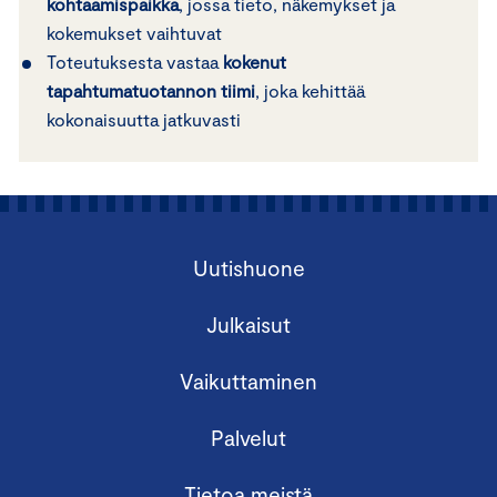
kohtaamispaikka
, jossa tieto, näkemykset ja
kokemukset vaihtuvat
Toteutuksesta vastaa
kokenut
tapahtumatuotannon tiimi
, joka kehittää
kokonaisuutta jatkuvasti
Uutishuone
Julkaisut
Vaikuttaminen
Palvelut
Tietoa meistä