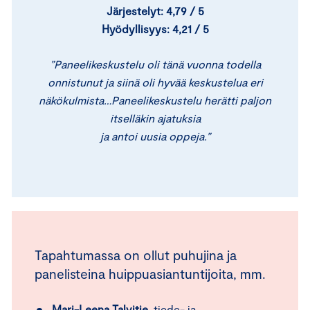
Järjestelyt: 4,79 / 5
Hyödyllisyys: 4,21 / 5
”Paneelikeskustelu oli tänä vuonna todella
onnistunut ja siinä oli hyvää keskustelua eri
näkökulmista…Paneelikeskustelu herätti paljon
itselläkin ajatuksia
ja antoi uusia oppeja.”
Tapahtumassa on ollut puhujina ja
panelisteina huippuasiantuntijoita, mm.
Mari-Leena Talvitie
, tiede- ja