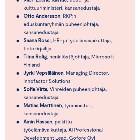
kulttuuriministeri, kansanedustaja
Otto Andersson
, RKP:n
eduskuntaryhmän puheenjohtaja,
kansanedustaja
Saana Rossi
, HR- ja työelämävaikuttaja,
tietokirjailija
Tiina Rolig
, henkilöstöjohtaja, Microsoft
Finland
Jyrki Vepsäläinen
, Managing Director,
Innofactor Solutions
Sofia Virta
, Vihreiden puheenjohtaja,
kansanedustaja
Matias Marttinen
, työministeri,
kansanedustaja
Amin Hassan
, palkittu
työelämävaikuttaja, AI Professional
Development Lead, Gofore Oyj