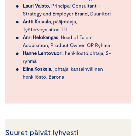
Lauri Vaisto
, Principal Consultant –
Strategy and Employer Brand, Duunitori
Antti Koivula
, pääjohtaja,
Työterveyslaitos TTL
Anri Helokangas
, Head of Talent
Acquisition, Product Owner, OP Ryhmä
Hanne Lehtovuori
, henkilöstöjohtaja, S-
ryhmä
Elina Koskela
, johtaja; kansainvälinen
henkilöstö, Barona
Suuret päivät lyhyesti