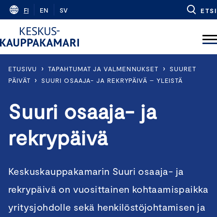
Skip
FI
EN
SV
ETSI
to
content
›
›
ETUSIVU
TAPAHTUMAT JA VALMENNUKSET
SUURET
›
PÄIVÄT
SUURI OSAAJA- JA REKRYPÄIVÄ – YLEISTÄ
Suuri osaaja- ja
rekrypäivä
Keskuskauppakamarin Suuri osaaja- ja
rekrypäivä on vuosittainen kohtaamispaikka
yritysjohdolle sekä henkilöstöjohtamisen ja