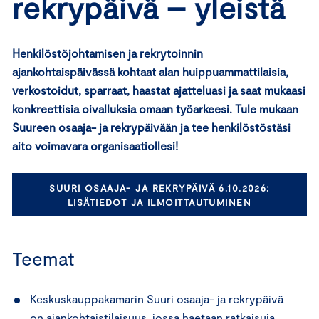
rekrypäivä – yleistä
Henkilöstöjohtamisen ja rekrytoinnin
ajankohtaispäivässä kohtaat alan huippuammattilaisia,
verkostoidut, sparraat, haastat ajatteluasi ja saat mukaasi
konkreettisia oivalluksia omaan työarkeesi. Tule mukaan
Suureen osaaja- ja rekrypäivään ja tee henkilöstöstäsi
aito voimavara organisaatiollesi!
SUURI OSAAJA- JA REKRYPÄIVÄ 6.10.2026:
LISÄTIEDOT JA ILMOITTAUTUMINEN
Teemat
Keskuskauppakamarin Suuri osaaja- ja rekrypäivä
on ajankohtaistilaisuus, jossa haetaan ratkaisuja