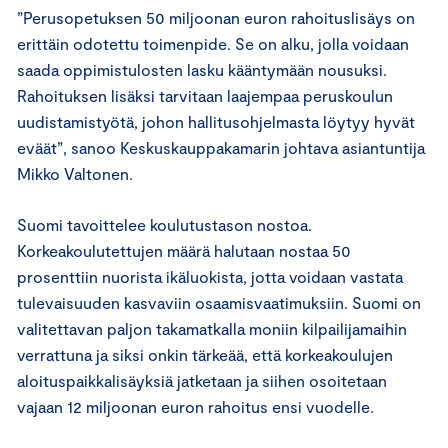
”Perusopetuksen 50 miljoonan euron rahoituslisäys on
erittäin odotettu toimenpide. Se on alku, jolla voidaan
saada oppimistulosten lasku kääntymään nousuksi.
Rahoituksen lisäksi tarvitaan laajempaa peruskoulun
uudistamistyötä, johon hallitusohjelmasta löytyy hyvät
eväät”, sanoo Keskuskauppakamarin johtava asiantuntija
Mikko Valtonen.
Suomi tavoittelee koulutustason nostoa.
Korkeakoulutettujen määrä halutaan nostaa 50
prosenttiin nuorista ikäluokista, jotta voidaan vastata
tulevaisuuden kasvaviin osaamisvaatimuksiin. Suomi on
valitettavan paljon takamatkalla moniin kilpailijamaihin
verrattuna ja siksi onkin tärkeää, että korkeakoulujen
aloituspaikkalisäyksiä jatketaan ja siihen osoitetaan
vajaan 12 miljoonan euron rahoitus ensi vuodelle.