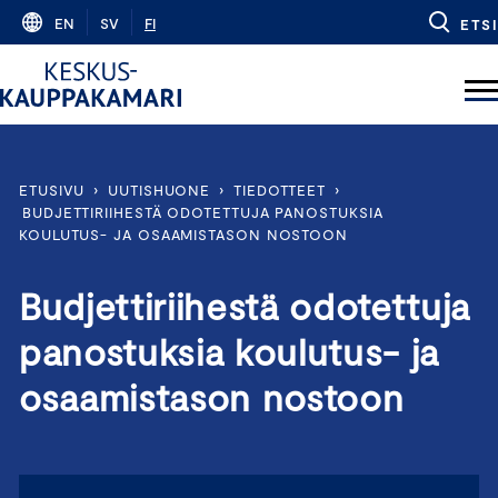
Skip
EN
SV
FI
ETSI
to
content
ETUSIVU
›
UUTISHUONE
›
TIEDOTTEET
›
BUDJETTIRIIHESTÄ ODOTETTUJA PANOSTUKSIA
KOULUTUS- JA OSAAMISTASON NOSTOON
Budjettiriihestä odotettuja
panostuksia koulutus- ja
osaamistason nostoon