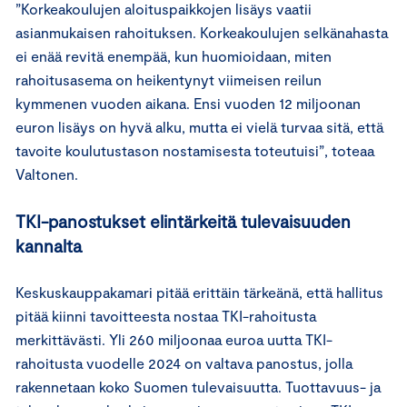
”Korkeakoulujen aloituspaikkojen lisäys vaatii
asianmukaisen rahoituksen. Korkeakoulujen selkänahasta
ei enää revitä enempää, kun huomioidaan, miten
rahoitusasema on heikentynyt viimeisen reilun
kymmenen vuoden aikana. Ensi vuoden 12 miljoonan
euron lisäys on hyvä alku, mutta ei vielä turvaa sitä, että
tavoite koulutustason nostamisesta toteutuisi”, toteaa
Valtonen.
TKI-panostukset elintärkeitä tulevaisuuden
kannalta
Keskuskauppakamari pitää erittäin tärkeänä, että hallitus
pitää kiinni tavoitteesta nostaa TKI-rahoitusta
merkittävästi. Yli 260 miljoonaa euroa uutta TKI-
rahoitusta vuodelle 2024 on valtava panostus, jolla
rakennetaan koko Suomen tulevaisuutta. Tuottavuus- ja