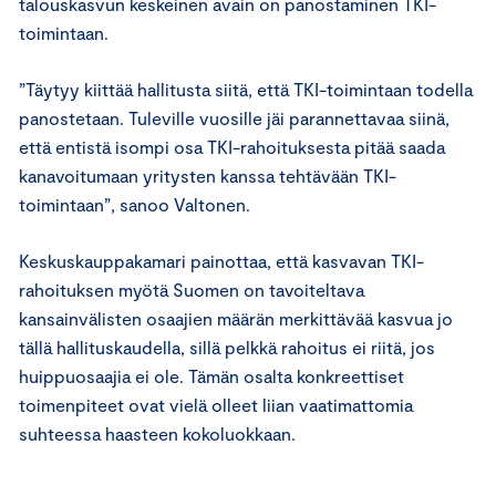
talouskasvun keskeinen avain on panostaminen TKI-
toimintaan.
”Täytyy kiittää hallitusta siitä, että TKI-toimintaan todella
panostetaan. Tuleville vuosille jäi parannettavaa siinä,
että entistä isompi osa TKI-rahoituksesta pitää saada
kanavoitumaan yritysten kanssa tehtävään TKI-
toimintaan”, sanoo Valtonen.
Keskuskauppakamari painottaa, että kasvavan TKI-
rahoituksen myötä Suomen on tavoiteltava
kansainvälisten osaajien määrän merkittävää kasvua jo
tällä hallituskaudella, sillä pelkkä rahoitus ei riitä, jos
huippuosaajia ei ole. Tämän osalta konkreettiset
toimenpiteet ovat vielä olleet liian vaatimattomia
suhteessa haasteen kokoluokkaan.