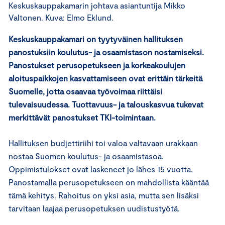
Keskuskauppakamarin johtava asiantuntija Mikko
Valtonen. Kuva: Elmo Eklund.
Keskuskauppakamari on tyytyväinen hallituksen
panostuksiin koulutus- ja osaamistason nostamiseksi.
Panostukset perusopetukseen ja korkeakoulujen
aloituspaikkojen kasvattamiseen ovat erittäin tärkeitä
Suomelle, jotta osaavaa työvoimaa riittäisi
tulevaisuudessa. Tuottavuus- ja talouskasvua tukevat
merkittävät panostukset TKI-toimintaan.
Hallituksen budjettiriihi toi valoa valtavaan urakkaan
nostaa Suomen koulutus- ja osaamistasoa.
Oppimistulokset ovat laskeneet jo lähes 15 vuotta.
Panostamalla perusopetukseen on mahdollista kääntää
tämä kehitys. Rahoitus on yksi asia, mutta sen lisäksi
tarvitaan laajaa perusopetuksen uudistustyötä.