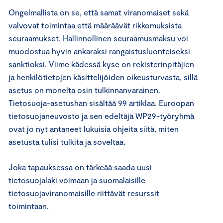
Ongelmallista on se, että samat viranomaiset sekä
valvovat toimintaa että määräävät rikkomuksista
seuraamukset. Hallinnollinen seuraamusmaksu voi
muodostua hyvin ankaraksi rangaistusluonteiseksi
sanktioksi. Viime kädessä kyse on rekisterinpitäjien
ja henkilötietojen käsittelijöiden oikeusturvasta, sillä
asetus on monelta osin tulkinnanvarainen.
Tietosuoja-asetushan sisältää 99 artiklaa. Euroopan
tietosuojaneuvosto ja sen edeltäjä WP29-työryhmä
ovat jo nyt antaneet lukuisia ohjeita siitä, miten
asetusta tulisi tulkita ja soveltaa.
Joka tapauksessa on tärkeää saada uusi
tietosuojalaki voimaan ja suomalaisille
tietosuojaviranomaisille riittävät resurssit
toimintaan.