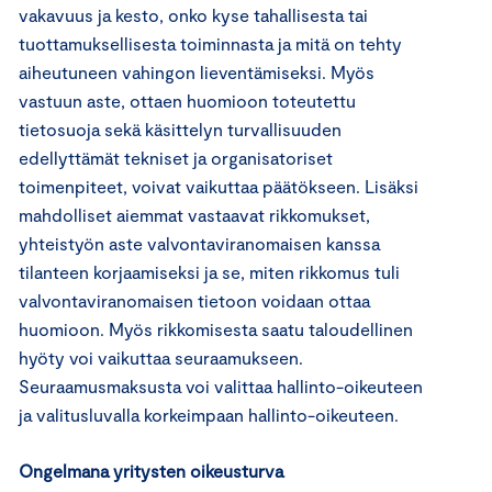
vakavuus ja kesto, onko kyse tahallisesta tai
tuottamuksellisesta toiminnasta ja mitä on tehty
aiheutuneen vahingon lieventämiseksi. Myös
vastuun aste, ottaen huomioon toteutettu
tietosuoja sekä käsittelyn turvallisuuden
edellyttämät tekniset ja organisatoriset
toimenpiteet, voivat vaikuttaa päätökseen. Lisäksi
mahdolliset aiemmat vastaavat rikkomukset,
yhteistyön aste valvontaviranomaisen kanssa
tilanteen korjaamiseksi ja se, miten rikkomus tuli
valvontaviranomaisen tietoon voidaan ottaa
huomioon. Myös rikkomisesta saatu taloudellinen
hyöty voi vaikuttaa seuraamukseen.
Seuraamusmaksusta voi valittaa hallinto-oikeuteen
ja valitusluvalla korkeimpaan hallinto-oikeuteen.
Ongelmana yritysten oikeusturva