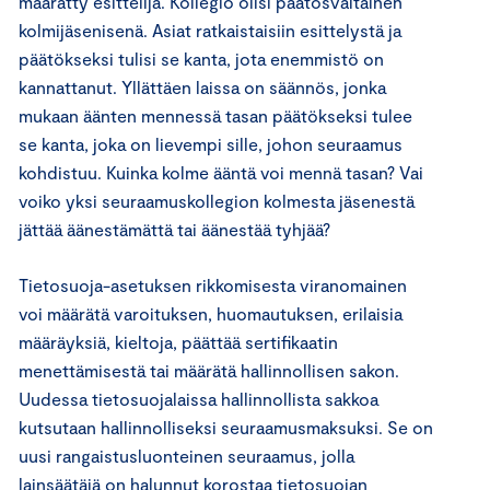
määrätty esittelijä. Kollegio olisi päätösvaltainen
kolmijäsenisenä. Asiat ratkaistaisiin esittelystä ja
päätökseksi tulisi se kanta, jota enemmistö on
kannattanut. Yllättäen laissa on säännös, jonka
mukaan äänten mennessä tasan päätökseksi tulee
se kanta, joka on lievempi sille, johon seuraamus
kohdistuu. Kuinka kolme ääntä voi mennä tasan? Vai
voiko yksi seuraamuskollegion kolmesta jäsenestä
jättää äänestämättä tai äänestää tyhjää?
Tietosuoja-asetuksen rikkomisesta viranomainen
voi määrätä varoituksen, huomautuksen, erilaisia
määräyksiä, kieltoja, päättää sertifikaatin
menettämisestä tai määrätä hallinnollisen sakon.
Uudessa tietosuojalaissa hallinnollista sakkoa
kutsutaan hallinnolliseksi seuraamusmaksuksi. Se on
uusi rangaistusluonteinen seuraamus, jolla
lainsäätäjä on halunnut korostaa tietosuojan