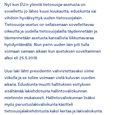
Nyt kun EU:n yleistä tietosuoja-asetusta on
sovellettu jo lähes kuusi kuukautta, eduskunta sai
vihdoin hyväksyttyä uuden tietosuojalain.
Tietosuoja-asetus on sellaisenaan sovellettavaa
oikeutta ja uudella tietosuojalailla täydennetään ja
täsmennetään asetusta kansallista liikkumavaraa
hyödyntämällä. Alun perin uuden lain piti tulla
voimaan samaan aikaan kun asetuksen soveltaminen
alkoi eli 25.5.2018.
Uusi laki lähti presidentin vahvistettavaksi viime
viikolla ja se tullee voimaan vielä kuluvan vuoden
aikana. Eduskunta muutti hallituksen esityksen
sisältämää lakiehdotusta hallintovaliokunnan
mietinnön mukaisesti. Hallintovaliokunnan lisäksi
myös perustuslakivaliokunta käsitteli
tietosuojalakiehdotusta kaksi kertaa ja lakivaliokunta