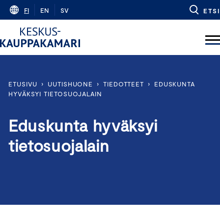
Skip
FI
EN
SV
ETSI
to
content
ETUSIVU
›
UUTISHUONE
›
TIEDOTTEET
›
EDUSKUNTA
HYVÄKSYI TIETOSUOJALAIN
Eduskunta hyväksyi
tietosuojalain