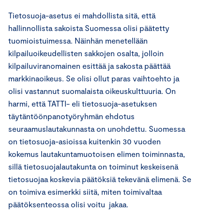
Tietosuoja-asetus ei mahdollista sitä, että
hallinnollista sakoista Suomessa olisi päätetty
tuomioistuimessa. Näinhän menetellään
kilpailuoikeudellisten sakkojen osalta, jolloin
kilpailuviranomainen esittää ja sakosta päättää
markkinaoikeus. Se olisi ollut paras vaihtoehto ja
olisi vastannut suomalaista oikeuskulttuuria. On
harmi, että TATTI- eli tietosuoja-asetuksen
täytäntöönpanotyöryhmän ehdotus
seuraamuslautakunnasta on unohdettu. Suomessa
on tietosuoja-asioissa kuitenkin 30 vuoden
kokemus lautakuntamuotoisen elimen toiminnasta,
sillä tietosuojalautakunta on toiminut keskeisenä
tietosuojaa koskevia päätöksiä tekevänä elimenä. Se
on toimiva esimerkki siitä, miten toimivaltaa
päätöksenteossa olisi voitu jakaa.