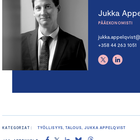
Jukka Appe
PÄÄEKONOMISTI
jukka.appelqvist@
+358 44 263 1051
KATEGORIAT:
TYÖLLISYYS, TALOUS, JUKKA APPELQVIST