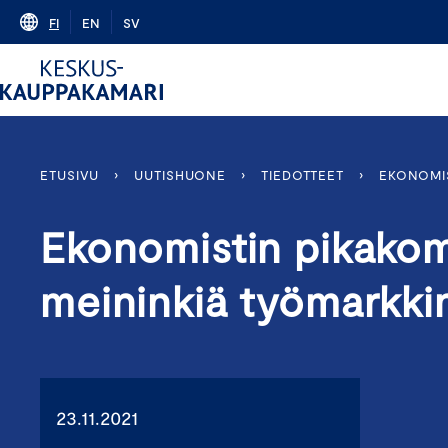
Skip
FI
EN
SV
to
content
ETUSIVU
›
UUTISHUONE
›
TIEDOTTEET
›
EKONOMIS
Ekonomistin pikako
meininkiä työmarkkin
23.11.2021