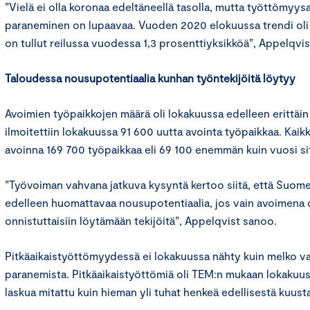
”Vielä ei olla koronaa edeltäneellä tasolla, mutta työttömyys
paraneminen on lupaavaa. Vuoden 2020 elokuussa trendi oli 8
on tullut reilussa vuodessa 1,3 prosenttiyksikköä”, Appelqv
Taloudessa nousupotentiaalia kunhan työntekijöitä löytyy
Avoimien työpaikkojen määrä oli lokakuussa edelleen erittäin
ilmoitettiin lokakuussa 91 600 uutta avointa työpaikkaa. Kaik
avoinna 169 700 työpaikkaa eli 69 100 enemmän kuin vuosi si
”Työvoiman vahvana jatkuva kysyntä kertoo siitä, että Suome
edelleen huomattavaa nousupotentiaalia, jos vain avoimena o
onnistuttaisiin löytämään tekijöitä”, Appelqvist sanoo.
Pitkäaikaistyöttömyydessä ei lokakuussa nähty kuin melko v
paranemista. Pitkäaikaistyöttömiä oli TEM:n mukaan lokakuus
laskua mitattu kuin hieman yli tuhat henkeä edellisestä kuust