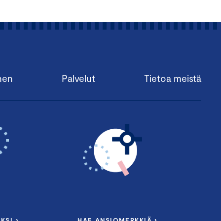
nen
Palvelut
Tietoa meistä
KSI ›
HAE ANSIOMERKKIÄ ›