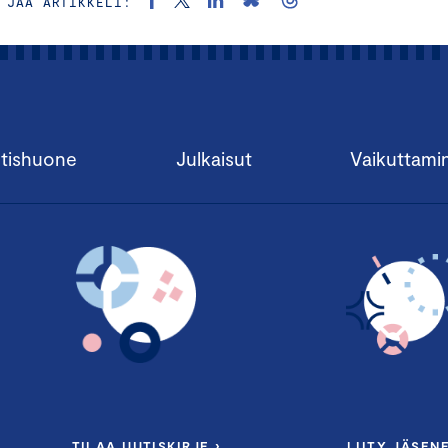
JAA ARTIKKELI:
tishuone
Julkaisut
Vaikuttami
TILAA UUTISKIRJE ›
LIITY JÄSENE