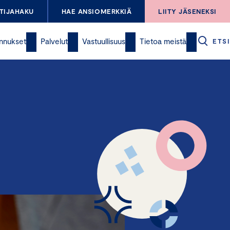
TIJAHAKU
HAE ANSIOMERKKIÄ
LIITY JÄSENEKSI
nnukset
Palvelut
Vastuullisuus
Tietoa meistä
ETSI
A