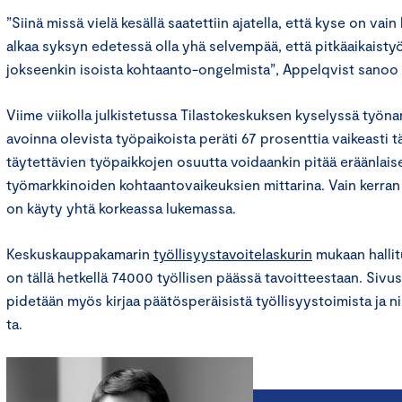
”Siinä missä vielä kesällä saatettiin ajatella, että kyse on vain
alkaa syksyn edetessä olla yhä selvempää, että pitkäaikaist
jokseenkin isoista kohtaanto-ongelmista”, Appelqvist sano
Viime viikolla julkistetussa Tilastokeskuksen kyselyssä työnan
avoinna olevista työpaikoista peräti 67 prosenttia vaikeasti tä
täytettävien työpaikkojen osuutta voidaankin pitää eräänlais
työmarkkinoiden kohtaantovaikeuksien mittarina. Vain kerran
on käyty yhtä korkeassa lukemassa.
Keskuskauppakamarin
työllisyystavoitelaskurin
mukaan hallit
on tällä hetkellä 74000 työllisen päässä tavoitteestaan. Sivus
pidetään myös kirjaa päätösperäisistä työllisyystoimista ja ni
ta.