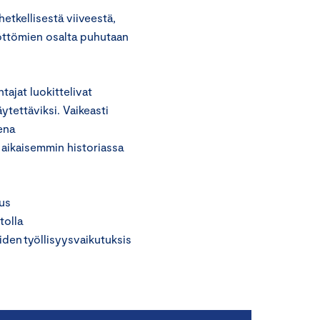
 hetkellisestä viiveestä,
yöttömien osalta puhutaan
o
tajat luokittelivat
ytettäviksi. Vaikeasti
ena
 aikaisemmin historiassa
us
tolla
iden työllisyysvaikutuksis