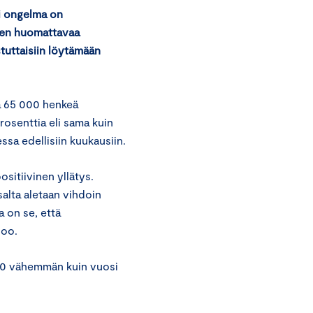
pi ongelma on
een huomattavaa
tuttaisiin löytämään
ä 65 000 henkeä
rosenttia eli sama kuin
ssa edellisiin kuukausiin.
sitiivinen yllätys.
alta aletaan vihdoin
 on se, että
anoo.
000 vähemmän kuin vuosi