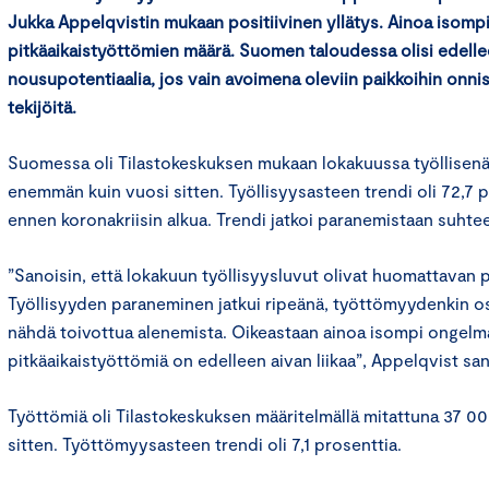
Jukka Appelqvistin mukaan positiivinen yllätys. Ainoa isom
pitkäaikaistyöttömien määrä. Suomen taloudessa olisi edell
nousupotentiaalia, jos vain avoimena oleviin paikkoihin onnis
tekijöitä.
Suomessa oli Tilastokeskuksen mukaan lokakuussa työllisen
enemmän kuin vuosi sitten. Työllisyysasteen trendi oli 72,7 p
ennen koronakriisin alkua. Trendi jatkoi paranemistaan suhtee
”Sanoisin, että lokakuun työllisyysluvut olivat huomattavan po
Työllisyyden paraneminen jatkui ripeänä, työttömyydenkin os
nähdä toivottua alenemista. Oikeastaan ainoa isompi ongelma
pitkäaikaistyöttömiä on edelleen aivan liikaa”, Appelqvist s
Työttömiä oli Tilastokeskuksen määritelmällä mitattuna 37 
sitten. Työttömyysasteen trendi oli 7,1 prosenttia.