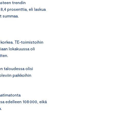
asteen trendin
,4 prosenttia, eli laskua
ist summaa.
 korkea. TE-toimistoihin
kiaan lokakuussa oli
tten.
n taloudessa olisi
leviin paikkoihin
aatimatonta
sa edelleen 108 000, eikä
a.