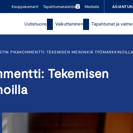
Kauppakamarit
Tapahtumakalenteri
Medialle
ASIANTUN
Uutishuone
Vaikuttaminen
Tapahtumat ja valme
TIN PIKAKOMMENTTI: TEKEMISEN MEININKIÄ TYÖMARKKINOILL
mmentti: Tekemisen
oilla