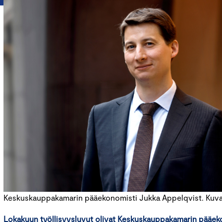
Keskuskauppakamarin pääekonomisti Jukka Appelqvist. Kuva: 
Lokakuun työllisyysluvut olivat Keskuskauppakamarin pääek