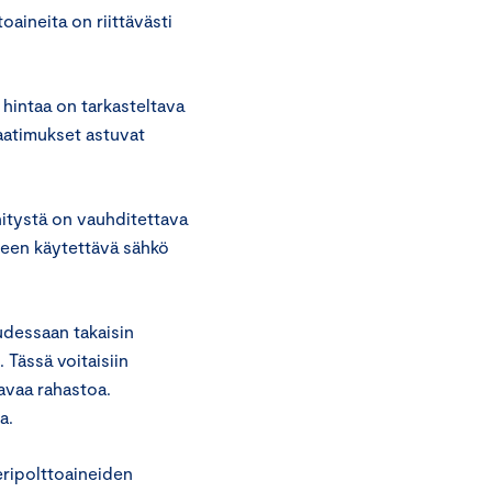
oaineita on riittävästi
hintaa on tarkasteltava
vaatimukset astuvat
itystä on vauhditettava
seen käytettävä sähkö
dessaan takaisin
 Tässä voitaisiin
avaa rahastoa.
a.
eripolttoaineiden