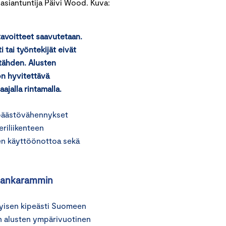
 asiantuntija Päivi Wood. Kuva:
avoitteet saavutetaan.
 tai työntekijät eivät
 tähden. Alusten
on hyvitettävä
ajalla rintamalla.
t päästövähennykset
eriliikenteen
en käyttöönottoa sekä
 ankarammin
tyisen kipeästi Suomeen
ten alusten ympärivuotinen