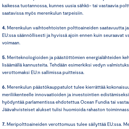
kaikessa tuotannossa, kunnes uusia sähkö- tai vastaavia poltt
saatavissa myös merenkulun tarpeisiin.
4.
Merenkulun vaihtoehtoisten polttoaineiden saatavuutta ja 
EU:ssa säännöllisesti ja hyvissä ajoin ennen kuin seuraavat 
voimaan.
5.
Meriteknologioiden ja päästöttömien energialähteiden keh
lisäämällä kannusteita. Tehdään esimerkiksi vedyn valmistuk
verottomaksi EU:n sallimissa puitteissa.
6.
Merenkulun päästökauppatulot tulee kierrättää kokonaisuu
meriliikenteelle innovaatioiden ja investointien edistämiseksi.
hyödyntää parlamentissa ehdotettua Ocean Fundia tai vasta
Jäävahvisteiset alukset tulisi huomioida rahaston toiminnass
7.
Meripolttoaineiden verottomuus tulee säilyttää EU:ssa. M