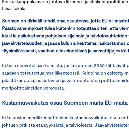
Keskuskauppakamarin johtava liikenne- ja elinkeinopolitiinen
Liisa Takala
Suomen on tärkeää tehdä oma osuutensa, jotta EU:n ilmastot
Päästövähennykset tulee kuitenkin toteuttaa siten, että vienti
kärsi kilpailuhaitasta pohjoisen sijainnin ja talviolosuhteiden
jäävahvisteisuuden ja jäissä kulun aiheuttama lisäkustannus 
täysimääräisesti, vaativat elinkeinoelämä ja ammattijärjestöt la
EU:ssa neuvotellaan toimista, joilla vuoteen 2030 tähtäävä
saadaan toteutettua meriliikenteessä. Keinoina on esitetty m
päästökauppaa, uusiutuvien ja vaihtoehtoisten polttoaineid
meripolttoaineiden verotusta.
Kustannusvaikutus osuu Suomeen muita EU-maita
EU:n uusien meriliikennetoimien kustannusvaikutus osuu eri
johtuen pitkistä etäisyyksistä ja talvioloista. Jäävahvisteis