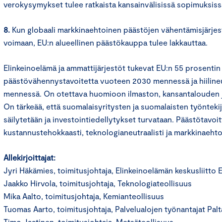
verokysymykset tulee ratkaista kansainvälisissä sopimuksissa
8.
Kun globaali markkinaehtoinen päästöjen vähentämisjärj
voimaan, EU:n alueellinen päästökauppa tulee lakkauttaa.
Elinkeinoelämä ja ammattijärjestöt tukevat EU:n 55 prosentin
päästövähennystavoitetta vuoteen 2030 mennessä ja hiiline
mennessä. On otettava huomioon ilmaston, kansantalouden ja
On tärkeää, että suomalaisyritysten ja suomalaisten työnteki
säilytetään ja investointiedellytykset turvataan. Päästötavoi
kustannustehokkaasti, teknologianeutraalisti ja markkinaehto
Allekirjoittajat:
Jyri Häkämies, toimitusjohtaja, Elinkeinoelämän keskusliitto 
Jaakko Hirvola, toimitusjohtaja, Teknologiateollisuus
Mika Aalto, toimitusjohtaja, Kemianteollisuus
Tuomas Aarto, toimitusjohtaja, Palvelualojen työnantajat Palt
Timo Jaatinen, toimitusjohtaja, Metsäteollisuus