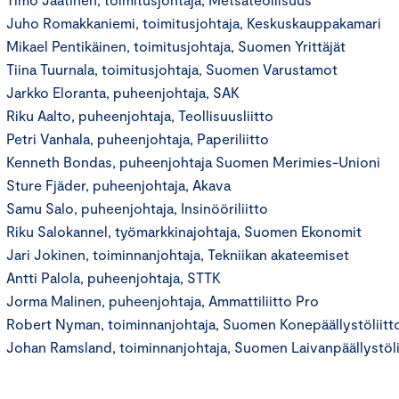
Juho Romakkaniemi, toimitusjohtaja, Keskuskauppakamari
Mikael Pentikäinen, toimitusjohtaja, Suomen Yrittäjät
Tiina Tuurnala, toimitusjohtaja, Suomen Varustamot
Jarkko Eloranta, puheenjohtaja, SAK
Riku Aalto, puheenjohtaja, Teollisuusliitto
Petri Vanhala, puheenjohtaja, Paperiliitto
Kenneth Bondas, puheenjohtaja Suomen Merimies-Unioni
Sture Fjäder, puheenjohtaja, Akava
Samu Salo, puheenjohtaja, Insinööriliitto
Riku Salokannel, työmarkkinajohtaja, Suomen Ekonomit
Jari Jokinen, toiminnanjohtaja, Tekniikan akateemiset
Antti Palola, puheenjohtaja, STTK
Jorma Malinen, puheenjohtaja, Ammattiliitto Pro
Robert Nyman, toiminnanjohtaja, Suomen Konepäällystöliitt
Johan Ramsland, toiminnanjohtaja, Suomen Laivanpäällystöli