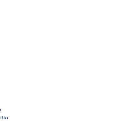
o
itto