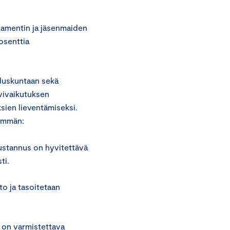
rlamentin ja jäsenmaiden
osenttia
eduskuntaan sekä
lvivaikutuksen
ien lieventämiseksi.
emmän:
kustannus on hyvitettävä
ti.
to ja tasoitetaan
 on varmistettava