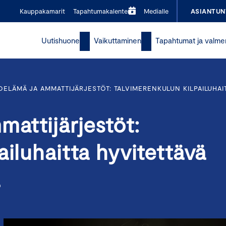
Kauppakamarit
Tapahtumakalenteri
Medialle
ASIANTUN
Uutishuone
Vaikuttaminen
Tapahtumat ja valme
OELÄMÄ JA AMMATTIJÄRJESTÖT: TALVIMERENKULUN KILPAILUHAI
mattijärjestöt:
ailuhaitta hyvitettävä
a