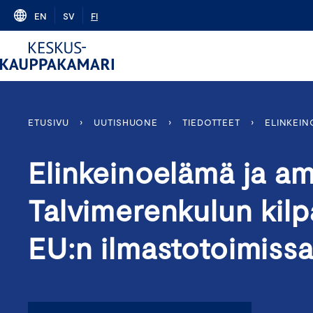
Skip
EN
SV
FI
to
content
ETUSIVU
›
UUTISHUONE
›
TIEDOTTEET
›
ELINKEIN
Elinkeinoelämä ja am
Talvimerenkulun kilp
EU:n ilmastotoimiss