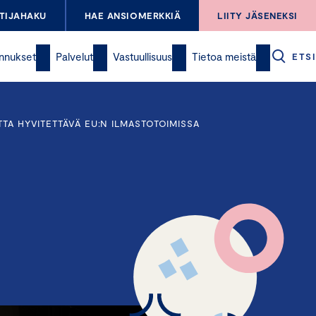
TIJAHAKU
HAE ANSIOMERKKIÄ
LIITY JÄSENEKSI
nnukset
Palvelut
Vastuullisuus
Tietoa meistä
ETSI
TTA HYVITETTÄVÄ EU:N ILMASTOTOIMISSA