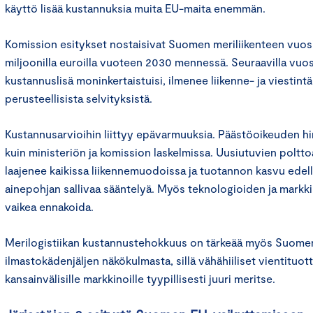
käyttö lisää kustannuksia muita EU-maita enemmän.
Komission esitykset nostaisivat Suomen meriliikenteen vuos
miljoonilla euroilla vuoteen 2030 mennessä. Seuraavilla vuo
kustannuslisä moninkertaistuisi, ilmenee liikenne- ja viestint
perusteellisista selvityksistä.
Kustannusarvioihin liittyy epävarmuuksia. Päästöoikeuden hi
kuin ministeriön ja komission laskelmissa. Uusiutuvien poltt
laajenee kaikissa liikennemuodoissa ja tuotannon kasvu edelly
ainepohjan sallivaa sääntelyä. Myös teknologioiden ja markk
vaikea ennakoida.
Merilogistiikan kustannustehokkuus on tärkeää myös Suomen
ilmastokädenjäljen näkökulmasta, sillä vähähiiliset vientituo
kansainvälisille markkinoille tyypillisesti juuri meritse.