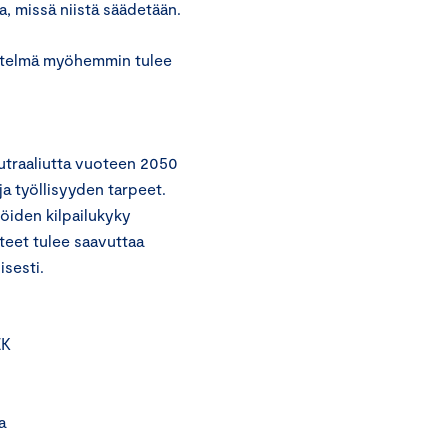
, missä niistä säädetään.
estelmä myöhemmin tulee
utraaliutta vuoteen 2050
 työllisyyden tarpeet.
jöiden kilpailukyky
tteet tulee saavuttaa
isesti.
EK
a