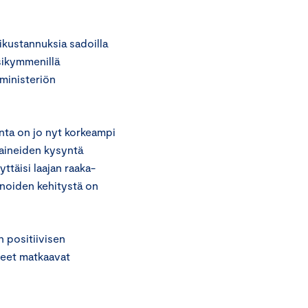
ikustannuksia sadoilla
sikymmenillä
äministeriön
nta on jo nyt korkeampi
oaineiden kysyntä
ttäisi laajan raaka-
inoiden kehitystä on
 positiivisen
tteet matkaavat