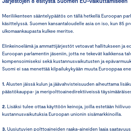
Järjestöjen 8 esitystä Suomen EU-vaikuttamiseen
Meriliikenteen sääntelypäätös on tällä hetkellä Euroopan pa
käsittelyssä. Suomen kansantaloudelle asia on iso, kun 85 pr
ulkomaankaupasta kulkee meritse.
Elinkeinoelämä ja ammattijärjestöt vetoavat hallitukseen ja 
Euroopan parlamentin jäseniin, jotta ne tekevät kaikkensa ta
kompensoimiseksi sekä kustannusvaikutusten ja epävarmuuks
Suomi ei saa menettää kilpailukykyään muuta Eurooppaa en
1.
Alusten jäissä kulun ja jäävahvisteisuuden aiheuttama lisä
päästökauppa- ja meripolttoainedirektiiveissä täysimääräises
2.
Lisäksi tulee ottaa käyttöön keinoja, joilla estetään hiilivuo
kustannusvaikutuksia Euroopan unionin sisämarkkinoilla.
3.
Uusiutuvien polttoaineiden raaka-aineiden laaja saatavuus