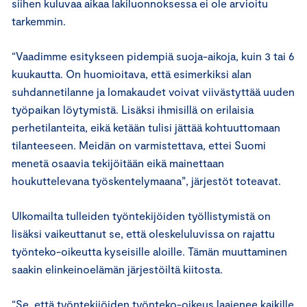
siihen kuluvaa aikaa lakiluonnoksessa ei ole arvioitu
tarkemmin.
“Vaadimme esitykseen pidempiä suoja-aikoja, kuin 3 tai 6
kuukautta. On huomioitava, että esimerkiksi alan
suhdannetilanne ja lomakaudet voivat viivästyttää uuden
työpaikan löytymistä. Lisäksi ihmisillä on erilaisia
perhetilanteita, eikä ketään tulisi jättää kohtuuttomaan
tilanteeseen. Meidän on varmistettava, ettei Suomi
menetä osaavia tekijöitään eikä mainettaan
houkuttelevana työskentelymaana”, järjestöt toteavat.
Ulkomailta tulleiden työntekijöiden työllistymistä on
lisäksi vaikeuttanut se, että oleskeluluvissa on rajattu
työnteko-oikeutta kyseisille aloille. Tämän muuttaminen
saakin elinkeinoelämän järjestöiltä kiitosta.
“Se, että työntekijöiden työnteko-oikeus laajenee kaikille