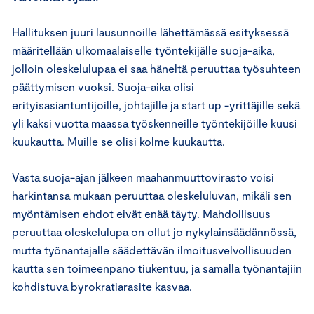
Hallituksen juuri lausunnoille lähettämässä esityksessä
määritellään ulkomaalaiselle työntekijälle suoja-aika,
jolloin oleskelulupaa ei saa häneltä peruuttaa työsuhteen
päättymisen vuoksi. Suoja-aika olisi
erityisasiantuntijoille, johtajille ja start up -yrittäjille sekä
yli kaksi vuotta maassa työskenneille työntekijöille kuusi
kuukautta. Muille se olisi kolme kuukautta.
Vasta suoja-ajan jälkeen maahanmuuttovirasto voisi
harkintansa mukaan peruuttaa oleskeluluvan, mikäli sen
myöntämisen ehdot eivät enää täyty. Mahdollisuus
peruuttaa oleskelulupa on ollut jo nykylainsäädännössä,
mutta työnantajalle säädettävän ilmoitusvelvollisuuden
kautta sen toimeenpano tiukentuu, ja samalla työnantajiin
kohdistuva byrokratiarasite kasvaa.