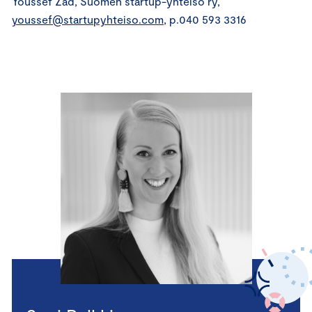
Youssef Zad, Suomen startup-yhteisö ry,
youssef@startupyhteiso.com
, p.040 593 3316