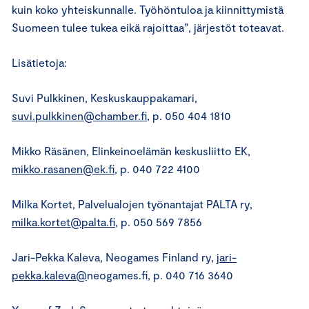
kuin koko yhteiskunnalle. Työhöntuloa ja kiinnittymistä
Suomeen tulee tukea eikä rajoittaa”, järjestöt toteavat.
Lisätietoja:
Suvi Pulkkinen, Keskuskauppakamari,
suvi.pulkkinen@chamber.fi
, p. 050 404 1810
Mikko Räsänen, Elinkeinoelämän keskusliitto EK,
mikko.rasanen@ek.fi
, p. 040 722 4100
Milka Kortet, Palvelualojen työnantajat PALTA ry,
milka.kortet@palta.fi
, p. 050 569 7856
Jari-Pekka Kaleva, Neogames Finland ry,
jari-
pekka.kaleva@
neogames.fi, p. 040 716 3640