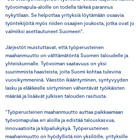
työvoimapula-aloille on todella tärkeä parannus
nykytilaan. Se helpottaa yrityksiä löytämään osaavia
työntekijöitä myös niiden osaajien joukosta, jotka ovat jo
valmiiksi asettautuneet Suomeen”.
Järjestöt muistuttavat, että työperusteinen
maahanmuutto on välttämätöntä Suomen taloudelle ja
yhteiskunnalle. Työvoiman saatavuus on yksi
suurimmista haasteista, joita Suomi kohtaa tulevina
vuosikymmeninä. Väestön ikääntyminen, syntyvyyden
lasku ja eläkkeelle siirtyminen vähentävät työikäisten
määrää ja lisäävät julkisen talouden rasitusta.
“Työperusteinen maahanmuutto auttaa paikkaamaan
työvoimapulaa eri aloilla ja edistää talouskasvua,
innovaatioita ja kilpailukykyä. Työperusteinen
maahanmuutto on hyödyllistä niin yksilöille, yrityksille