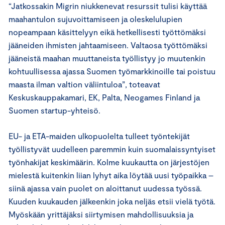
“Jatkossakin Migrin niukkenevat resurssit tulisi käyttää
maahantulon sujuvoittamiseen ja oleskelulupien
nopeampaan käsittelyyn eikä hetkellisesti työttömäksi
jääneiden ihmisten jahtaamiseen. Valtaosa työttömäksi
jääneistä maahan muuttaneista työllistyy jo muutenkin
kohtuullisessa ajassa Suomen työmarkkinoille tai poistuu
maasta ilman valtion väliintuloa”, toteavat
Keskuskauppakamari, EK, Palta, Neogames Finland ja
Suomen startup-yhteisö.
EU- ja ETA-maiden ulkopuolelta tulleet työntekijät
työllistyvät uudelleen paremmin kuin suomalaissyntyiset
työnhakijat keskimäärin. Kolme kuukautta on järjestöjen
mielestä kuitenkin liian lyhyt aika löytää uusi työpaikka –
siinä ajassa vain puolet on aloittanut uudessa työssä.
Kuuden kuukauden jälkeenkin joka neljäs etsii vielä työtä.
Myöskään yrittäjäksi siirtymisen mahdollisuuksia ja