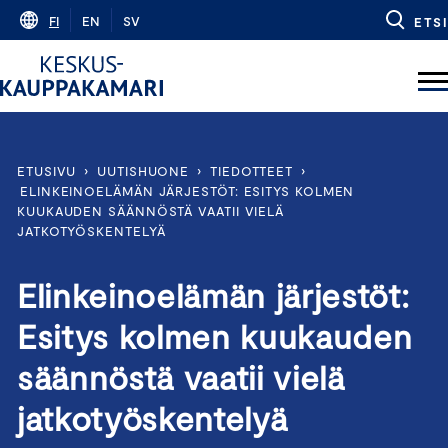
Skip
FI
EN
SV
ETSI
to
content
ETUSIVU
›
UUTISHUONE
›
TIEDOTTEET
›
ELINKEINOELÄMÄN JÄRJESTÖT: ESITYS KOLMEN
KUUKAUDEN SÄÄNNÖSTÄ VAATII VIELÄ
JATKOTYÖSKENTELYÄ
Elinkeinoelämän järjestöt:
Esitys kolmen kuukauden
säännöstä vaatii vielä
jatkotyöskentelyä