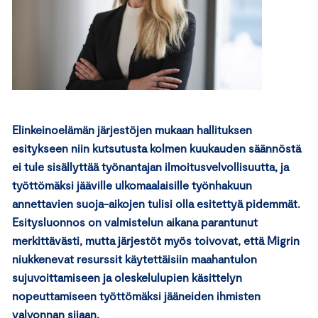
Elinkeinoelämän järjestöjen mukaan hallituksen
esitykseen niin kutsutusta kolmen kuukauden säännöstä
ei tule sisällyttää työnantajan ilmoitusvelvollisuutta, ja
työttömäksi jääville ulkomaalaisille työnhakuun
annettavien suoja-aikojen tulisi olla esitettyä pidemmät.
Esitysluonnos on valmistelun aikana parantunut
merkittävästi, mutta järjestöt myös toivovat, että Migrin
niukkenevat resurssit käytettäisiin maahantulon
sujuvoittamiseen ja oleskelulupien käsittelyn
nopeuttamiseen työttömäksi jääneiden ihmisten
valvonnan sijaan.