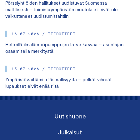
Pörssiyhtiöiden hallitukset uudistuvat Suomessa
maltillisesti – toimintaympäristön muutokset eivät ole
vaikuttaneet uudistumistahtiin
16.07.2026 / TIEDOTTEET
Helteillä ilmalämpöpumppujen tarve kasvaa – asentajan
osaamisella merkitystä
15.07.2026 / TIEDOTTEET
Ympäristöväittämiin täsmällisyyttä – pelkät vihreät
lupaukset eivät enää riitä
Uutishuone
Julkaisut