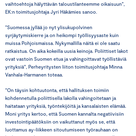
vaihtoehtoja hälyttävän taloustilanteemme oikaisuun”,
EK:n toimitusjohtaja Jyri Häkämies sanoo.
”Suomessa jyllää jo nyt ylisukupolvinen
syrjäytymiskierre ja on heikompi työllisyysaste kuin
muissa Pohjoismaissa. Nykymallilla näitä ei ole saatu
ratkaistua. On aika kokeilla uusia keinoja. Poliittiset lakot
ovat vastoin Suomen etua ja vahingoittavat työllistäviä
yrityksiä”, Perheyritysten liiton toimitusjohtaja Minna
Vanhala-Harmanen toteaa.
”On täysin kohtuutonta, että hallituksen toimiin
kohdennetulla poliittisella lakolla vahingoitetaan ja
haitataan yrityksiä, työntekijöitä ja kansalaisten elämää.
Moni yritys kertoo, että Suomen kannalta negatiivisiin
investointipäätöksiin on vaikuttanut myös se, että
luottamus ay-liikkeen sitoutumiseen työrauhaan on