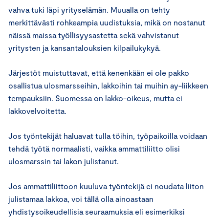
vahva tuki läpi yrityselämän. Muualla on tehty
merkittävästi rohkeampia uudistuksia, mikä on nostanut
näissä maissa työllisyysastetta sekä vahvistanut
yritysten ja kansantalouksien kilpailukykyä.
Järjestöt muistuttavat, että kenenkään ei ole pakko
osallistua ulosmarsseihin, lakkoihin tai muihin ay-liikkeen
tempauksiin. Suomessa on lakko-oikeus, mutta ei
lakkovelvoitetta.
Jos työntekijät haluavat tulla töihin, työpaikoilla voidaan
tehdä työtä normaalisti, vaikka ammattiliitto olisi
ulosmarssin tai lakon julistanut.
Jos ammattiliittoon kuuluva työntekijä ei noudata liiton
julistamaa lakkoa, voi tällä olla ainoastaan
yhdistysoikeudellisia seuraamuksia eli esimerkiksi