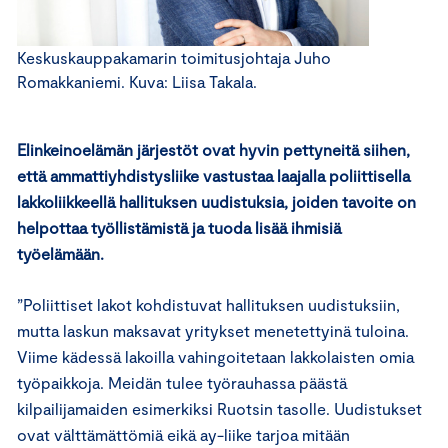
Keskuskauppakamarin toimitusjohtaja Juho
Romakkaniemi. Kuva: Liisa Takala.
Elinkeinoelämän järjestöt ovat hyvin pettyneitä siihen,
että ammattiyhdistysliike vastustaa laajalla poliittisella
lakkoliikkeellä hallituksen uudistuksia, joiden tavoite on
helpottaa työllistämistä ja tuoda lisää ihmisiä
työelämään.
”Poliittiset lakot kohdistuvat hallituksen uudistuksiin,
mutta laskun maksavat yritykset menetettyinä tuloina.
Viime kädessä lakoilla vahingoitetaan lakkolaisten omia
työpaikkoja. Meidän tulee työrauhassa päästä
kilpailijamaiden esimerkiksi Ruotsin tasolle. Uudistukset
ovat välttämättömiä eikä ay-liike tarjoa mitään