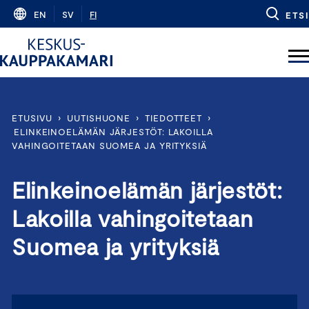
Skip
EN
SV
FI
ETSI
to
content
ETUSIVU
›
UUTISHUONE
›
TIEDOTTEET
›
ELINKEINOELÄMÄN JÄRJESTÖT: LAKOILLA
VAHINGOITETAAN SUOMEA JA YRITYKSIÄ
Elinkeinoelämän järjestöt:
Lakoilla vahingoitetaan
Suomea ja yrityksiä