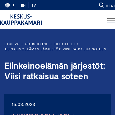
Skip
FI
EN
SV
ETSI
to
content
ETUSIVU
›
UUTISHUONE
›
TIEDOTTEET
›
ELINKEINOELÄMÄN JÄRJESTÖT: VIISI RATKAISUA SOTEEN
Elinkeinoelämän järjestöt:
Viisi ratkaisua soteen
15.03.2023