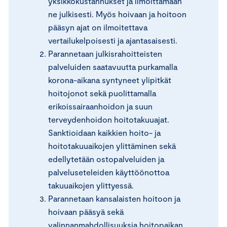
yksikkökustannukset ja ilmoittamaan
ne julkisesti. Myös hoivaan ja hoitoon
pääsyn ajat on ilmoitettava
vertailukelpoisesti ja ajantasaisesti.
Parannetaan julkisrahoitteisten
palveluiden saatavuutta purkamalla
korona-aikana syntyneet ylipitkät
hoitojonot sekä puolittamalla
erikoissairaanhoidon ja suun
terveydenhoidon hoitotakuuajat.
Sanktioidaan kaikkien hoito- ja
hoitotakuuaikojen ylittäminen sekä
edellytetään ostopalveluiden ja
palveluseteleiden käyttöönottoa
takuuaikojen ylittyessä.
Parannetaan kansalaisten hoitoon ja
hoivaan pääsyä sekä
valinnanmahdollisuuksia hoitopaikan