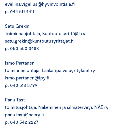
eveliina.vigelius@hyvinvointiala.fi
p. 044 511 4411
Satu Grekin
Toiminnanjohtaja, Kuntoutusyrittäjät ry
satu.grekin@kuntoutusyrittajat.fi
p. 050 550 3488
Ismo Partanen
toiminnanjohtaja, Lääkäripalveluyritykset ry
ismo.partanen@lpy.fi
p. 040 518 5799
Panu Tast
toimitusjohtaja, Näkeminen ja silmäterveys NÄE ry
panu.tast@naery.fi
p. 040 542 2227