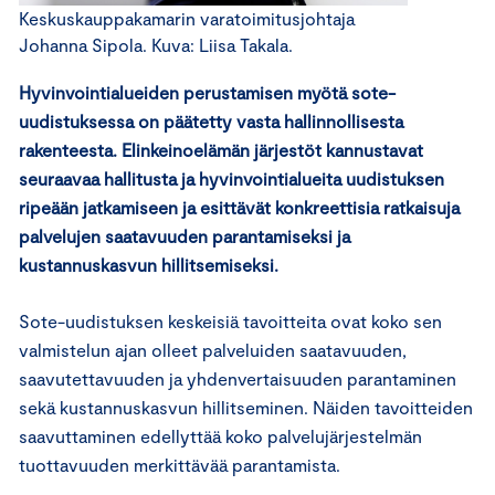
Keskuskauppakamarin varatoimitusjohtaja
Johanna Sipola. Kuva: Liisa Takala.
Hyvinvointialueiden perustamisen myötä sote-
uudistuksessa on päätetty vasta hallinnollisesta
rakenteesta. Elinkeinoelämän järjestöt kannustavat
seuraavaa hallitusta ja hyvinvointialueita uudistuksen
ripeään jatkamiseen ja esittävät konkreettisia ratkaisuja
palvelujen saatavuuden parantamiseksi ja
kustannuskasvun hillitsemiseksi.
Sote-uudistuksen keskeisiä tavoitteita ovat koko sen
valmistelun ajan olleet palveluiden saatavuuden,
saavutettavuuden ja yhdenvertaisuuden parantaminen
sekä kustannuskasvun hillitseminen. Näiden tavoitteiden
saavuttaminen edellyttää koko palvelujärjestelmän
tuottavuuden merkittävää parantamista.