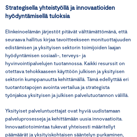
Strategisella yhteistyöllä ja innovaatioiden
hyödyntämisellä tuloksia
Elinkeinoelämän järjestöt pitävät välttämättömänä, että
seuraava hallitus kirjaa tavoitteekseen monituottajuuden
edistämisen ja yksityisen sektorin toimijoiden laajan
hyödyntämisen sosiaali-, terveys- ja
hyvinvointipalvelujen tuotannossa. Kaikki resurssit on
otettava tehokkaaseen käyttöön julkisen ja yksityisen
sektorin kumppanuutta kehittämällä. Tämä edellyttää eri
tuotantotapojen avointa vertailua ja strategista
työnjakoa yksityisen ja julkisen palvelutuotannon välillä.
Yksityiset palveluntuottajat ovat hyviä uudistamaan
palveluprosesseja ja kehittämään uusia innovaatioita.
Innovaatiotoimintaa tukevat yhteisesti määritellyt
päämäärät ja yksityiskohtaisen sääntelyn purkaminen,