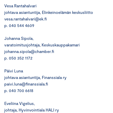
Vesa Rantahalvari
johtava asiantuntija, Elinkeinoelämän keskusliitto
vesa.rantahalvari@ek.fi
p. 040 544 4609
Johanna Sipola,
varatoimitusjohtaja, Keskuskauppakamari
johanna.sipola@chamber.fi
p. 050 352 1172
Päivi Luna
johtava asiantuntija, Finanssiala ry
paivi.luna@finanssiala.fi
p. 040 700 6618
Eveliina Vigelius,
johtaja, Hyvinvointiala HALI ry