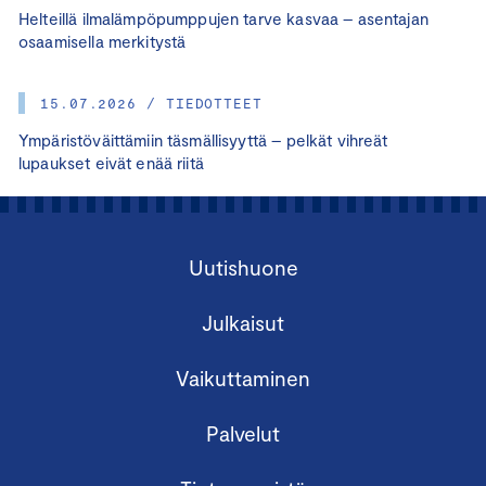
Helteillä ilmalämpöpumppujen tarve kasvaa – asentajan
osaamisella merkitystä
15.07.2026 / TIEDOTTEET
Ympäristöväittämiin täsmällisyyttä – pelkät vihreät
lupaukset eivät enää riitä
Uutishuone
Julkaisut
Vaikuttaminen
Palvelut