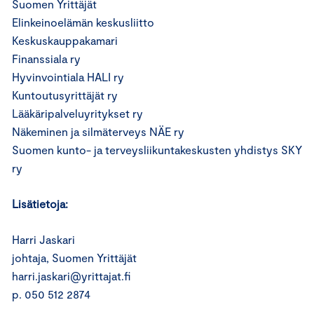
Suomen Yrittäjät
Elinkeinoelämän keskusliitto
Keskuskauppakamari
Finanssiala ry
Hyvinvointiala HALI ry
Kuntoutusyrittäjät ry
Lääkäripalveluyritykset ry
Näkeminen ja silmäterveys NÄE ry
Suomen kunto- ja terveysliikuntakeskusten yhdistys SKY
ry
Lisätietoja:
Harri Jaskari
johtaja, Suomen Yrittäjät
harri.jaskari@yrittajat.fi
p. 050 512 2874