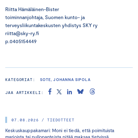
Riitta Hämäläinen-Bister
toiminnanjohtaja, Suomen kunto- ja
terveysliikuntakeskusten yhdistys SKY ry
riitta@sky-ry.fi
p.0405154449
KATEGORIAT:
SOTE, JOHANNA SIPOLA
JAA ARTIKKELI:
07.08.2026 / TIEDOTTEET
Keskuskauppakamari: Moni ei tiedä, että poimituista
marjoista tai pullopanteista pitää maksaa tietyissä