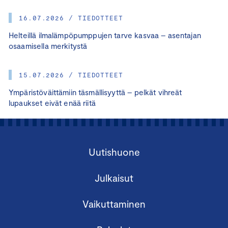
16.07.2026 / TIEDOTTEET
Helteillä ilmalämpöpumppujen tarve kasvaa – asentajan
osaamisella merkitystä
15.07.2026 / TIEDOTTEET
Ympäristöväittämiin täsmällisyyttä – pelkät vihreät
lupaukset eivät enää riitä
Uutishuone
Julkaisut
Vaikuttaminen