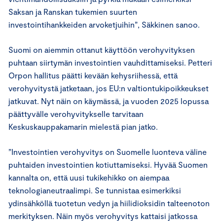
Saksan ja Ranskan tukemien suurten
investointihankkeiden arvoketjuihin”, Säkkinen sanoo.
Suomi on aiemmin ottanut käyttöön verohyvityksen
puhtaan siirtymän investointien vauhdittamiseksi. Petteri
Orpon hallitus päätti kevään kehysriihessä, että
verohyvitystä jatketaan, jos EU:n valtiontukipoikkeukset
jatkuvat. Nyt näin on käymässä, ja vuoden 2025 lopussa
päättyvälle verohyvitykselle tarvitaan
Keskuskauppakamarin mielestä pian jatko.
”Investointien verohyvitys on Suomelle luonteva väline
puhtaiden investointien kotiuttamiseksi. Hyvää Suomen
kannalta on, että uusi tukikehikko on aiempaa
teknologianeutraalimpi. Se tunnistaa esimerkiksi
ydinsähköllä tuotetun vedyn ja hiilidioksidin talteenoton
merkityksen. Näin myös verohyvitys kattaisi jatkossa