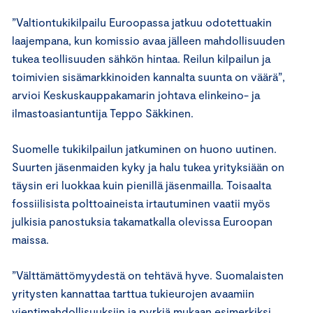
”Valtiontukikilpailu Euroopassa jatkuu odotettuakin
laajempana, kun komissio avaa jälleen mahdollisuuden
tukea teollisuuden sähkön hintaa. Reilun kilpailun ja
toimivien sisämarkkinoiden kannalta suunta on väärä”,
arvioi Keskuskauppakamarin johtava elinkeino- ja
ilmastoasiantuntija Teppo Säkkinen.
Suomelle tukikilpailun jatkuminen on huono uutinen.
Suurten jäsenmaiden kyky ja halu tukea yrityksiään on
täysin eri luokkaa kuin pienillä jäsenmailla. Toisaalta
fossiilisista polttoaineista irtautuminen vaatii myös
julkisia panostuksia takamatkalla olevissa Euroopan
maissa.
”Välttämättömyydestä on tehtävä hyve. Suomalaisten
yritysten kannattaa tarttua tukieurojen avaamiin
vientimahdollisuuksiin ja pyrkiä mukaan esimerkiksi