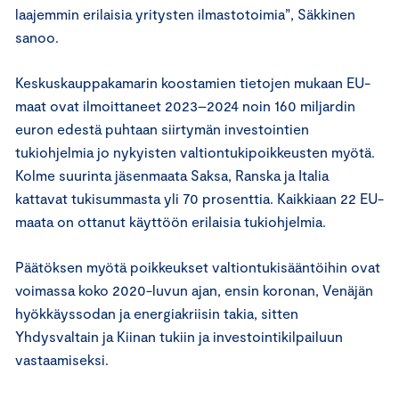
laajemmin erilaisia yritysten ilmastotoimia”, Säkkinen
sanoo.
Keskuskauppakamarin koostamien tietojen mukaan EU-
maat ovat ilmoittaneet 2023–2024 noin 160 miljardin
euron edestä puhtaan siirtymän investointien
tukiohjelmia jo nykyisten valtiontukipoikkeusten myötä.
Kolme suurinta jäsenmaata Saksa, Ranska ja Italia
kattavat tukisummasta yli 70 prosenttia. Kaikkiaan 22 EU-
maata on ottanut käyttöön erilaisia tukiohjelmia.
Päätöksen myötä poikkeukset valtiontukisääntöihin ovat
voimassa koko 2020-luvun ajan, ensin koronan, Venäjän
hyökkäyssodan ja energiakriisin takia, sitten
Yhdysvaltain ja Kiinan tukiin ja investointikilpailuun
vastaamiseksi.