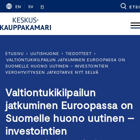
Skip
EN
SV
FI
ETSI
to
content
ETUSIVU
›
UUTISHUONE
›
TIEDOTTEET
›
VALTIONTUKIKILPAILUN JATKUMINEN EUROOPASSA ON
SUOMELLE HUONO UUTINEN – INVESTOINTIEN
VEROHYVITYKSEN JATKOTARVE NYT SELVÄ
Valtiontukikilpailun
jatkuminen Euroopassa on
Suomelle huono uutinen –
investointien