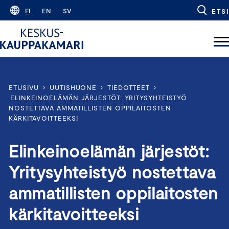
Skip
FI
EN
SV
ETSI
to
content
ETUSIVU
›
UUTISHUONE
›
TIEDOTTEET
›
ELINKEINOELÄMÄN JÄRJESTÖT: YRITYSYHTEISTYÖ
NOSTETTAVA AMMATILLISTEN OPPILAITOSTEN
KÄRKITAVOITTEEKSI
Elinkeinoelämän järjestöt:
Yritysyhteistyö nostettava
ammatillisten oppilaitosten
kärkitavoitteeksi