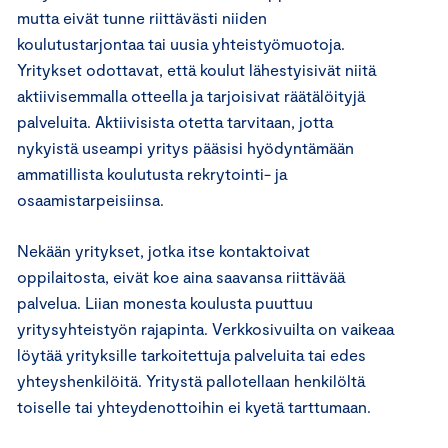
mutta eivät tunne riittävästi niiden
koulutustarjontaa tai uusia yhteistyömuotoja.
Yritykset odottavat, että koulut lähestyisivät niitä
aktiivisemmalla otteella ja tarjoisivat räätälöityjä
palveluita. Aktiivisista otetta tarvitaan, jotta
nykyistä useampi yritys pääsisi hyödyntämään
ammatillista koulutusta rekrytointi- ja
osaamistarpeisiinsa.
Nekään yritykset, jotka itse kontaktoivat
oppilaitosta, eivät koe aina saavansa riittävää
palvelua. Liian monesta koulusta puuttuu
yritysyhteistyön rajapinta. Verkkosivuilta on vaikeaa
löytää yrityksille tarkoitettuja palveluita tai edes
yhteyshenkilöitä. Yritystä pallotellaan henkilöltä
toiselle tai yhteydenottoihin ei kyetä tarttumaan.