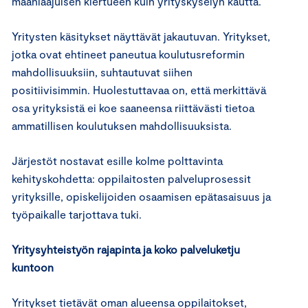
maanlaajuisen kiertueen kuin yrityskyselyn kautta.
Yritysten käsitykset näyttävät jakautuvan. Yritykset,
jotka ovat ehtineet paneutua koulutusreformin
mahdollisuuksiin, suhtautuvat siihen
positiivisimmin. Huolestuttavaa on, että merkittävä
osa yrityksistä ei koe saaneensa riittävästi tietoa
ammatillisen koulutuksen mahdollisuuksista.
Järjestöt nostavat esille kolme polttavinta
kehityskohdetta: oppilaitosten palveluprosessit
yrityksille, opiskelijoiden osaamisen epätasaisuus ja
työpaikalle tarjottava tuki.
Yritysyhteistyön rajapinta ja koko palveluketju
kuntoon
Yritykset tietävät oman alueensa oppilaitokset,