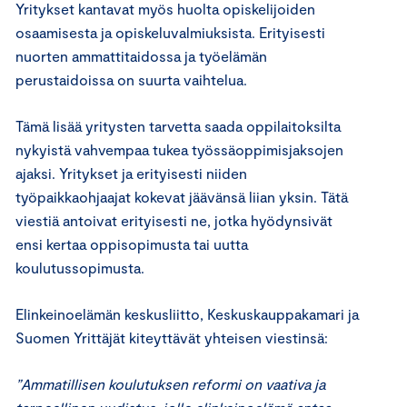
Yritykset kantavat myös huolta opiskelijoiden
osaamisesta ja opiskeluvalmiuksista. Erityisesti
nuorten ammattitaidossa ja työelämän
perustaidoissa on suurta vaihtelua.
Tämä lisää yritysten tarvetta saada oppilaitoksilta
nykyistä vahvempaa tukea työssäoppimisjaksojen
ajaksi. Yritykset ja erityisesti niiden
työpaikkaohjaajat kokevat jäävänsä liian yksin. Tätä
viestiä antoivat erityisesti ne, jotka hyödynsivät
ensi kertaa oppisopimusta tai uutta
koulutussopimusta.
Elinkeinoelämän keskusliitto, Keskuskauppakamari ja
Suomen Yrittäjät kiteyttävät yhteisen viestinsä:
”Ammatillisen koulutuksen reformi on vaativa ja