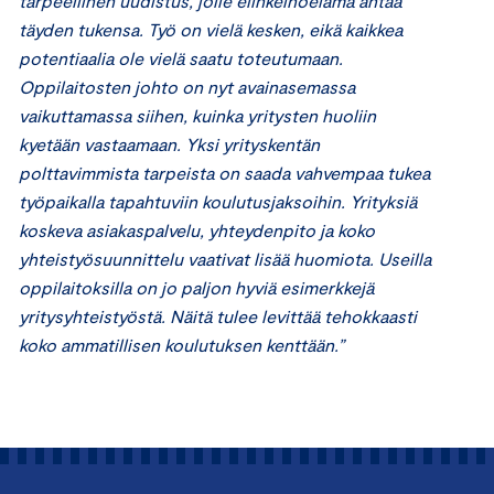
tarpeellinen uudistus, jolle elinkeinoelämä antaa
täyden tukensa. Työ on vielä kesken, eikä kaikkea
potentiaalia ole vielä saatu toteutumaan.
Oppilaitosten johto on nyt avainasemassa
vaikuttamassa siihen, kuinka yritysten huoliin
kyetään vastaamaan. Yksi yrityskentän
polttavimmista tarpeista on saada vahvempaa tukea
työpaikalla tapahtuviin koulutusjaksoihin. Yrityksiä
koskeva asiakaspalvelu, yhteydenpito ja koko
yhteistyösuunnittelu vaativat lisää huomiota. Useilla
oppilaitoksilla on jo paljon hyviä esimerkkejä
yritysyhteistyöstä. Näitä tulee levittää tehokkaasti
koko ammatillisen koulutuksen kenttään.”