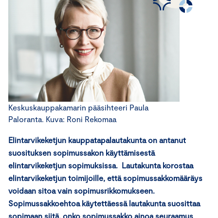
Keskuskauppakamarin pääsihteeri Paula
Paloranta. Kuva: Roni Rekomaa
Elintarvikeketjun kauppatapalautakunta on antanut
suosituksen sopimussakon käyttämisestä
elintarvikeketjun sopimuksissa. Lautakunta korostaa
elintarvikeketjun toimijoille, että sopimussakkomääräys
voidaan sitoa vain sopimusrikkomukseen.
Sopimussakkoehtoa käytettäessä lautakunta suosittaa
sopimaan siitä, onko sopimussakko ainoa seuraamus