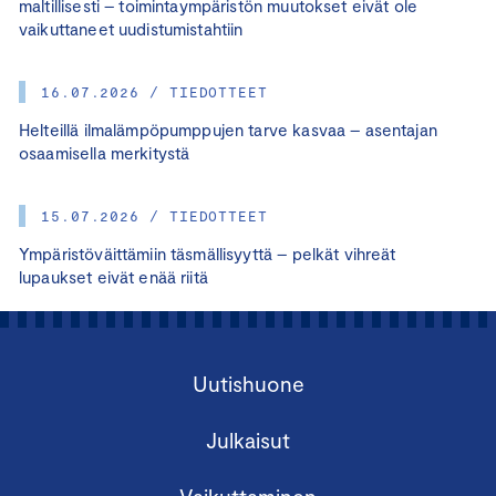
maltillisesti – toimintaympäristön muutokset eivät ole
vaikuttaneet uudistumistahtiin
16.07.2026 / TIEDOTTEET
Helteillä ilmalämpöpumppujen tarve kasvaa – asentajan
osaamisella merkitystä
15.07.2026 / TIEDOTTEET
Ympäristöväittämiin täsmällisyyttä – pelkät vihreät
lupaukset eivät enää riitä
Uutishuone
Julkaisut