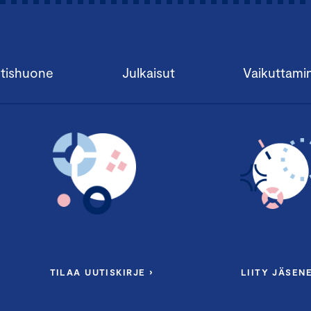
tishuone
Julkaisut
Vaikuttami
TILAA UUTISKIRJE ›
LIITY JÄSENE