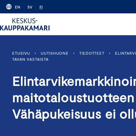
Skip
EN
SV
FI
to
content
ETUSIVU
›
UUTISHUONE
›
TIEDOTTEET
›
ELINTARV
TAVAN VASTAISTA
Elintarvikemarkkinoi
maitotaloustuotteen
Vähäpukeisuus ei oll