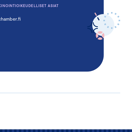
KINOINTIOIKEUDELLISET ASIAT
hamber.fi