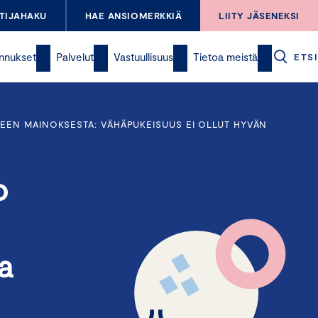
TIJAHAKU
HAE ANSIOMERKKIÄ
LIITY JÄSENEKSI
nnukset
Palvelut
Vastuullisuus
Tietoa meistä
ETSI
EEN MAINOKSESTA: VÄHÄPUKEISUUS EI OLLUT HYVÄN
o
a