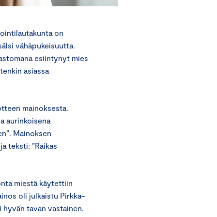
ointilautakunta on
älsi vähäpukeisuutta.
astomana esiintynyt mies
tenkin asiassa
otteen mainoksesta.
a aurinkoisena
nen”. Mainoksen
a teksti: ”Raikas
nta miestä käytettiin
nos oli julkaistu Pirkka-
si hyvän tavan vastainen.