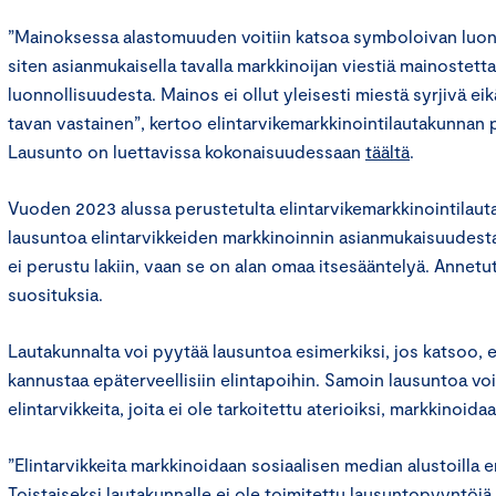
”Mainoksessa alastomuuden voitiin katsoa symboloivan luonn
siten asianmukaisella tavalla markkinoijan viestiä mainostet
luonnollisuudesta. Mainos ei ollut yleisesti miestä syrjivä e
tavan vastainen”, kertoo elintarvikemarkkinointilautakunnan 
Lausunto on luettavissa kokonaisuudessaan
täältä
.
Vuoden 2023 alussa perustetulta elintarvikemarkkinointilaut
lausuntoa elintarvikkeiden markkinoinnin asianmukaisuudest
ei perustu lakiin, vaan se on alan omaa itsesääntelyä. Annetu
suosituksia.
Lautakunnalta voi pyytää lausuntoa esimerkiksi, jos katsoo, 
kannustaa epäterveellisiin elintapoihin. Samoin lausuntoa voi
elintarvikkeita, joita ei ole tarkoitettu aterioiksi, markkinoid
”Elintarvikkeita markkinoidaan sosiaalisen median alustoilla er
Toistaiseksi lautakunnalle ei ole toimitettu lausuntopyyntöjä t