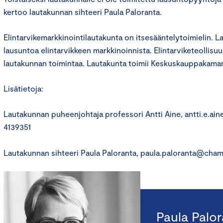
kertoo lautakunnan sihteeri Paula Paloranta.
Elintarvikemarkkinointilautakunta on itsesääntelytoimielin. L
lausuntoa elintarvikkeen markkinoinnista. Elintarviketeollisuus
lautakunnan toimintaa. Lautakunta toimii Keskuskauppakama
Lisätietoja:
Lautakunnan puheenjohtaja professori Antti Aine, antti.e.ain
4139351
Lautakunnan sihteeri Paula Paloranta, paula.paloranta@cham
Paula Palo