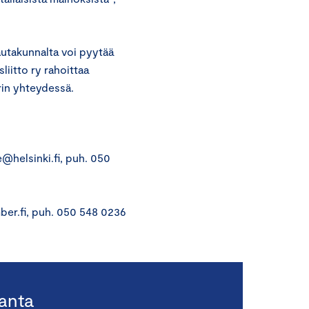
autakunnalta voi pyytää
liitto ry rahoittaa
rin yhteydessä.
e@helsinki.fi, puh. 050
ber.fi, puh. 050 548 0236
ranta