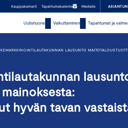
Kauppakamarit
Tapahtumakalenteri
Medialle
ASIANTUN
Uutishuone
Vaikuttaminen
Tapahtumat ja valme
IKEMARKKINOINTILAUTAKUNNAN LAUSUNTO MAITOTALOUSTUOTT
ntilautakunnan lausunt
 mainoksesta:
ut hyvän tavan vastaist