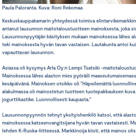
Paula Paloranta. Kuva: Roni Rekomaa
Keskuskauppakamarin yhteydessä toimiva elintarvikemarkkin
antanut lausunnon maitotaloustuotteen mainoksesta, joka sis
Lausunnonpyytäjän käsityksen mukaan mainoksessa lähes al
teki mainoksesta hyvän tavan vastaisen. Lautakunta antoi kui
vapauttavan lausunnon.
Asiassa oli kysymys Arla Oy:n Lempi Tsatsiki -maitotaloustu
Mainoksessa lähes alaston mies pyöräili maaseutumaisemass
kesäpäivänä. Mainoksen otsikko oli ”Häpeilemättä luonnolli
alakulmassa oli mainostetun tuotteen tuotepakkauksen kuva j
jogurttikastike. Luonnollisesti kaupasta.”
Lausunnonpyynnön tehnyt yksityishenkilö katsoi, että alasto
mainoksessa katseenvangitsijana hyvän tavan vastaisesti. Mai
lehden K-Ruoka-liitteessä. Markkinoija kiisti, että mainos oli