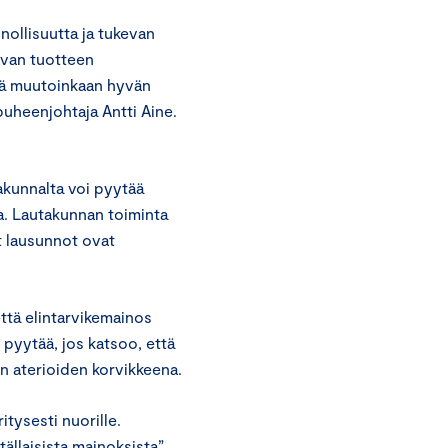
ollisuutta ja tukevan
tavan tuotteen
ikä muutoinkaan hyvän
puheenjohtaja Antti Aine.
akunnalta voi pyytää
a. Lautakunnan toiminta
t lausunnot ovat
että elintarvikemainos
 pyytää, jos katsoo, että
aan aterioiden korvikkeena.
itysesti nuorille.
ällaisista mainoksista”,