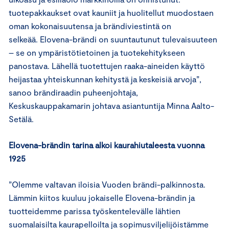
tuotepakkaukset ovat kauniit ja huolitellut muodostaen
oman kokonaisuutensa ja brändiviestintä on
selkeää. Elovena-brändi on suuntautunut tulevaisuuteen
– se on ympäristötietoinen ja tuotekehitykseen
panostava. Lähellä tuotettujen raaka-aineiden käyttö
heijastaa yhteiskunnan kehitystä ja keskeisiä arvoja”,
sanoo brändiraadin puheenjohtaja,
Keskuskauppakamarin johtava asiantuntija Minna Aalto-
Setälä.
Elovena-brändin tarina alkoi kaurahiutaleesta vuonna
1925
”Olemme valtavan iloisia Vuoden brändi-palkinnosta.
Lämmin kiitos kuuluu jokaiselle Elovena-brändin ja
tuotteidemme parissa työskentelevälle lähtien
suomalaisilta kaurapelloilta ja sopimusviljelijöistämme