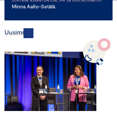
JOHTAVA ASIANTUNTIJA, IPR JA DIGITALISAATIO
Minna Aalto-Setälä
Uusimmat