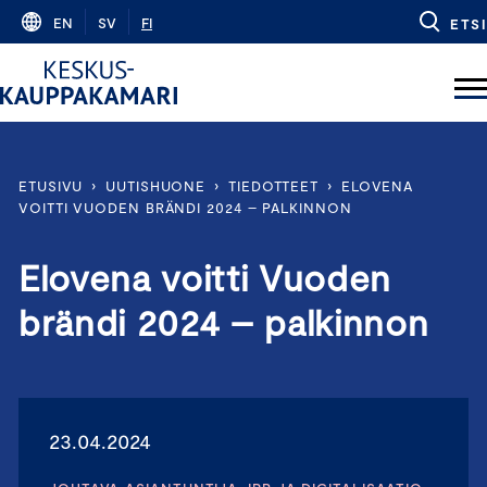
Skip
EN
SV
FI
ETSI
to
content
ETUSIVU
›
UUTISHUONE
›
TIEDOTTEET
›
ELOVENA
VOITTI VUODEN BRÄNDI 2024 – PALKINNON
Elovena voitti Vuoden
brändi 2024 – palkinnon
23.04.2024