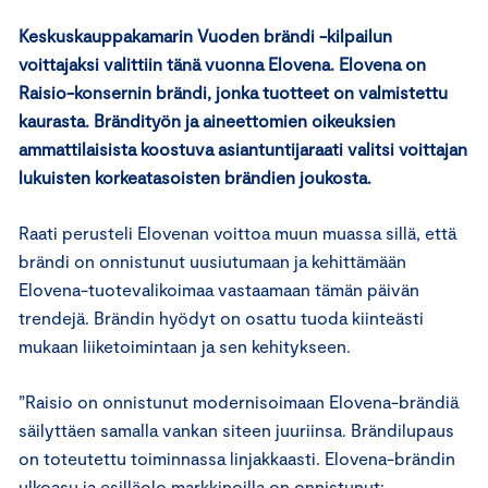
Keskuskauppakamarin Vuoden brändi -kilpailun
voittajaksi valittiin tänä vuonna Elovena. Elovena on
Raisio-konsernin brändi, jonka tuotteet on valmistettu
kaurasta. Brändityön ja aineettomien oikeuksien
ammattilaisista koostuva asiantuntijaraati valitsi voittajan
lukuisten korkeatasoisten brändien joukosta.
Raati perusteli Elovenan voittoa muun muassa sillä, että
brändi on onnistunut uusiutumaan ja kehittämään
Elovena-tuotevalikoimaa vastaamaan tämän päivän
trendejä. Brändin hyödyt on osattu tuoda kiinteästi
mukaan liiketoimintaan ja sen kehitykseen.
”Raisio on onnistunut modernisoimaan Elovena-brändiä
säilyttäen samalla vankan siteen juuriinsa. Brändilupaus
on toteutettu toiminnassa linjakkaasti. Elovena-brändin
ulkoasu ja esilläolo markkinoilla on onnistunut: