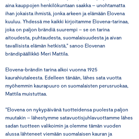
aina kauppojen henkilökuntaan saakka – unohtamatta
ihan jokaista ihmistä, jonka arkeen ja elämään Elovena
kuuluu. Yhdessä me kaikki kirjoitamme Elovena-tarinaa,
joka on paljon brändiä suurempi – se on tarina
aitoudesta, puhtaudesta, suomalaisuudesta ja aivan
tavallisista elämän hetkistä,” sanoo Elovenan
brändipäällikkö Meri Mattila.
Elovena-brändin tarina alkoi vuonna 1925
kaurahiutaleesta. Edelleen tänään, lähes sata vuotta
myöhemmin kaurapuuro on suomalaisten perusruokaa,
Mattila muistuttaa.
”Elovena on nykypäivänä tuotteidensa puolesta paljon
muutakin – lähestymme satavuotisjuhlavuottamme lähes
sadan tuotteen valikoimin ja olemme tämän vuoden
alussa lähteneet viemään suomalaisen kauran ja