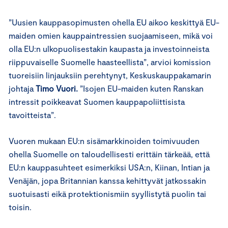
”Uusien kauppasopimusten ohella EU aikoo keskittyä EU-
maiden omien kauppaintressien suojaamiseen, mikä voi
olla EU:n ulkopuolisestakin kaupasta ja investoinneista
riippuvaiselle Suomelle haasteellista”, arvioi komission
tuoreisiin linjauksiin perehtynyt, Keskuskauppakamarin
johtaja
Timo Vuori.
”Isojen EU-maiden kuten Ranskan
intressit poikkeavat Suomen kauppapoliittisista
tavoitteista”.
Vuoren mukaan EU:n sisämarkkinoiden toimivuuden
ohella Suomelle on taloudellisesti erittäin tärkeää, että
EU:n kauppasuhteet esimerkiksi USA:n, Kiinan, Intian ja
Venäjän, jopa Britannian kanssa kehittyvät jatkossakin
suotuisasti eikä protektionismiin syyllistytä puolin tai
toisin.