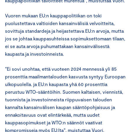
kauppapolitiikan tavoitteet murentua”, muistuttaa Vuori.
Vuoren mukaan EU:n kauppapolitiikan on toki
puolustettava valtioiden kansainvälisiä velvoitteita,
sovittuja standardeja ja heijastettava EU:n arvoja, mutta
jos se johtaa kauppasuhteissa sopimuksettomaan tilaan,
ei se auta arvoja puhumattakaan kansainvälisestä
kaupasta ja investoinneista.
”Ei sovi unohtaa, että vuoteen 2024 mennessä yli 85
prosenttia maailmantalouden kasvusta syntyy Euroopan
ulkopuolella. ja EU:n kaupasta yhä 60 prosenttia
perustuu WTO-sääntöihin. Suomen kaltaisen, viennistä,
tuonnista ja investoinneista riippuvaisen talouden
kannalta kansainvälisen kaupan sääntöpohjaisuus ja
ennakoitavuus ovat elintärkeää, mutta uudet
kauppasopimukset ja WTO:n säännöt vaativat
kompromisseja myös EU:lta”, muistuttaa Vuori.