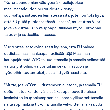
”Koronapandemian väistyessä kilpailujuoksu
maailmantalouden herruudesta kiristyy
suurvaltajännitteiden leimatessa sitä, joten on toki hyvä,
että EU pitää puolensa tässä kisassa”, muistuttaa Vuori,
joka vaikuttaa EU:n kauppapolitiikkaan myös Euroopan
talous- ja sosiaalikomiteassa.
Vuori pitää lähtökohtaisesti hyvänä, että EU haluaa
uudistaa maailmankaupan pelisääntöjä Maailman
kauppajärjestö WTO:ta uudistamalla ja samalla selkeyttää
valtionyhtiöihin, valtiontukiin sekä ilmastoon ja
työoloihin tuotantoketjuissa liittyviä haasteita.
”Mutta, jos WTO:n uudistaminen ei etene, ja samalla EU
epäonnistuu kahdenvälisissä kauppaneuvotteluissa
keskeisten kauppakumppanien kanssa ylikuormittamalla
näitä sopimuksia tiukoilla, uusilla velvoitteilla, alkaa EU:n