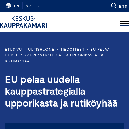
Skip
EN
SV
FI
ETSI
to
content
ETUSIVU
›
UUTISHUONE
›
TIEDOTTEET
›
EU PELAA
UUDELLA KAUPPASTRATEGIALLA UPPORIKASTA JA
RUTIKÖYHÄÄ
EU pelaa uudella
kauppastrategialla
upporikasta ja rutiköyhää