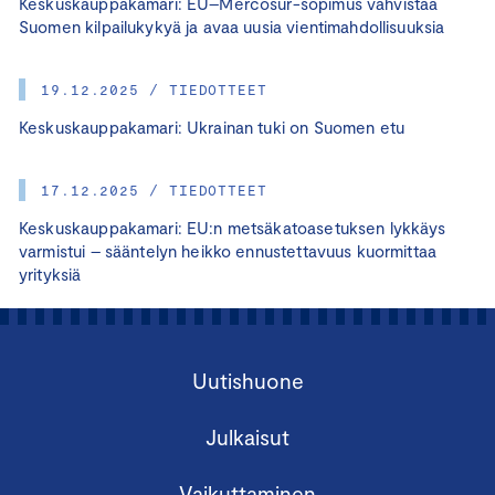
Keskuskauppakamari: EU–Mercosur-sopimus vahvistaa
Suomen kilpailukykyä ja avaa uusia vientimahdollisuuksia
19.12.2025 / TIEDOTTEET
Keskuskauppakamari: Ukrainan tuki on Suomen etu
17.12.2025 / TIEDOTTEET
Keskuskauppakamari: EU:n metsäkatoasetuksen lykkäys
varmistui – sääntelyn heikko ennustettavuus kuormittaa
yrityksiä
Uutishuone
Julkaisut
Vaikuttaminen